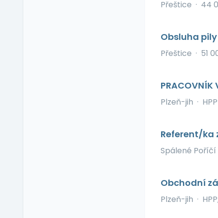
pracovišti
Přeštice
·
44 
Pitný režim
Předškolní zařízení
Obsluha pily
Příspěvek na dopravu
Přeštice
·
51 0
Příspěvek na
dovolenou
Příspěvek na penzijní
PRACOVNÍK 
připojištění
Plzeň-jih
·
HPP
Příspěvek na
soukromé životní
pojištění
Referent/ka 
Příspěvek na
ubytování
Spálené Poříčí
Příspěvek na volný čas
Příspěvek na
Obchodní zá
vzdělávání
Profesní/osobní kouč
Plzeň-jih
·
HPP
Provize z prodeje