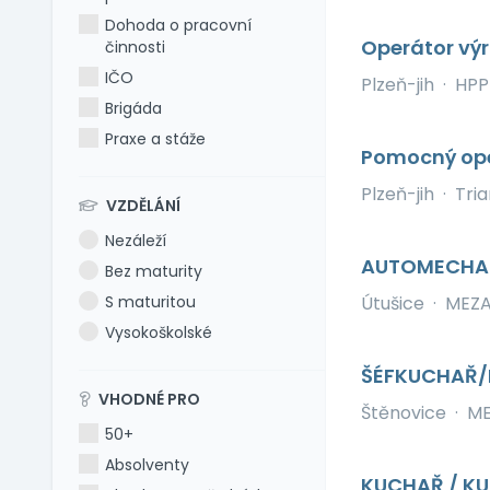
Dohoda o pracovní
Operátor výr
činnosti
IČO
Plzeň-jih
·
HPP
Brigáda
Praxe a stáže
Pomocný oper
Plzeň-jih
·
Tria
VZDĚLÁNÍ
Nezáleží
AUTOMECHAN
Bez maturity
S maturitou
Útušice
·
MEZAD
Vysokoškolské
ŠÉFKUCHAŘ/K
VHODNÉ PRO
Štěnovice
·
ME
50+
Absolventy
KUCHAŘ / KU