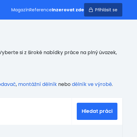
Magazín
Reference
Inzerovat zde
Přihlásit se
yberte si z široké nabídky práce na plný úvazek,
odavač
,
montážní dělník
nebo
dělník ve výrobě
.
Hledat práci