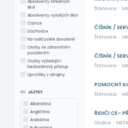
Absolventy středních
škol
Štěnovice
·
ME
Absolventy vysokých škol
Cizince
ČÍŠNÍK / SE
Důchodce
Štěnovice
·
ME
Na rodičovské dovolené
Osoby se zdravotním
postižením
ČÍŠNÍK / SER
Osoby vyžadující
Štěnovice
·
ME
bezbariérový přístup
Uprchlíky z Ukrajiny
POMOCNÝ KUC
JAZYKY
Štěnovice
·
ME
Albánština
Angličtina
ŘIDIČI CE–
Arabština
Útušice
·
MEZAD
Bulharština