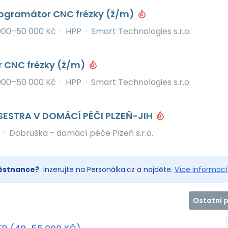
rogramátor CNC frézky (ž/m)
000–50 000 Kč
·
HPP
·
Smart Technologies s.r.o.
 CNC frézky (ž/m)
000–50 000 Kč
·
HPP
·
Smart Technologies s.r.o.
ESTRA V DOMÁCÍ PÉČI PLZEŇ-JIH
·
Dobruška - domácí péče Plzeň s.r.o.
ěstnance?
Inzerujte na Personálka.cz a najděte.
Více informací
Ostatní 