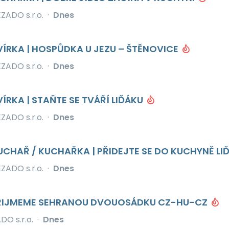
ZADO s.r.o.
·
Dnes
RVÍRKA | HOSPŮDKA U JEZU – ŠTĚNOVICE
ZADO s.r.o.
·
Dnes
VÍRKA | STAŇTE SE TVÁŘÍ LIĎÁKU
ZADO s.r.o.
·
Dnes
HAŘ / KUCHAŘKA | PŘIDEJTE SE DO KUCHYNĚ LI
ZADO s.r.o.
·
Dnes
 PŘIJMEME SEHRANOU DVOUOSÁDKU CZ-HU-CZ
O s.r.o.
·
Dnes