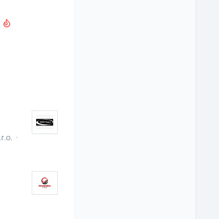
B
r.o.
·