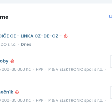
eme
C
DIČE CE - LINKA CZ-DE-CZ -
O s.r.o.
·
Dnes
roby
5 000–30 000 Kč
·
HPP
·
P & V ELEKTRONIC spol. s r.o.
·
mečník
0 000–35 000 Kč
·
HPP
·
P & V ELEKTRONIC spol. s r.o.
·