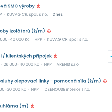
rová SMC výroby
P
·
KUVAG CR, spol. s r.o.
·
Dnes
oby izolátorů (ž/m)
 000–40 000 Kč
·
HPP
·
KUVAG CR, spol. s r.o.
i / klientských přípojek
·
28 000–40 000 Kč
·
HPP
·
ARENIS s.r.o.
sluhy olepovací linky - pomocná síla (ž/m)
00–30 000 Kč
·
HPP
·
IDEEHOUSE interior s.r.o.
Truhlárna (m)