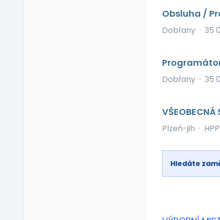
Pružná pracovní doba
Obsluha / P
Rekreace ve firemním
Dobřany
·
35 
zařízení
Relax zóna
Sick days
Programátor
Stravenkový paušál
Dobřany
·
35 
Stravenky
Ubytování
VŠEOBECNÁ S
V zahraničí
Vlastní organizace
Plzeň-jih
·
HPP
práce
Výrobky a služby se
slevou
Hledáte zam
Vzdělávací kurzy a
školení
Zaměstnanecké
půjčky