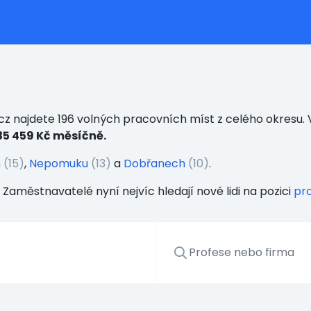
z najdete 196 volných pracovních míst z celého okresu. V
35 459 Kč měsíčně.
h
(15)
,
Nepomuku
(13)
a
Dobřanech
(10)
.
 Zaměstnavatelé nyní nejvíc hledají nové lidi na pozici
pr