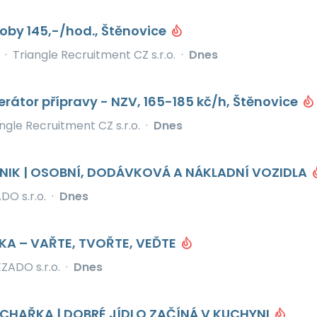
oby 145,-/hod., Štěnovice
·
Triangle Recruitment CZ s.r.o.
·
Dnes
átor přípravy - NZV, 165-185 kč/h, Štěnovice
ngle Recruitment CZ s.r.o.
·
Dnes
IK | OSOBNÍ, DODÁVKOVÁ A NÁKLADNÍ VOZIDLA
O s.r.o.
·
Dnes
A – VAŘTE, TVOŘTE, VEĎTE
ZADO s.r.o.
·
Dnes
CHAŘKA | DOBRÉ JÍDLO ZAČÍNÁ V KUCHYNI