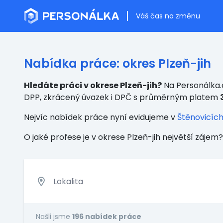
Váš čas na změnu
Nabídka práce: okres Plzeň-jih
Hledáte práci v okrese Plzeň-jih?
Na Personálka.c
DPP, zkrácený úvazek i DPČ s průměrným platem
Nejvíc nabídek práce nyní evidujeme v
Štěnovicíc
O jaké profese je v okrese Plzeň-jih největší zájem?
Našli jsme
196 nabídek práce