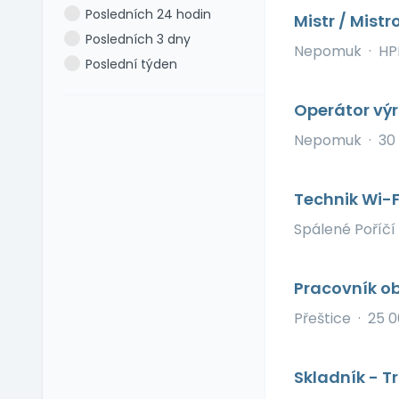
Posledních 24 hodin
Mistr / Mist
Dovolená navíc
Portugalština
Posledních 3 dny
Firemní akce
Rumunština
Nepomuk
·
HP
Poslední týden
Firemní fitness
Ruština
Firemní školka
Slovenština
Operátor výr
Jazykové kurzy
Slovinština
Nepomuk
·
30
Jiné výhody
Španělština
Jízdní výhody
Turečtina
Mimo okres bydliště
Technik Wi-F
Ukrajinština
Mobilní telefon
Uzbečtina
Spálené Poříčí
Možnost home office
Vietnamština
Multisport karta
Pracovník ob
Nadstandardní
zdravotní péče
Přeštice
·
25 0
Naturální výhody
Notebook
Skladník - 
Občerstvení na