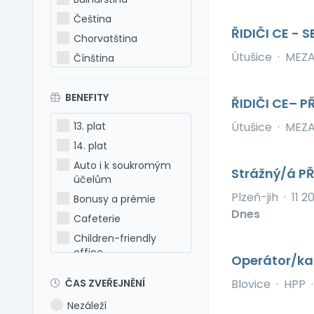
Čeština
ŘIDIČI CE 
Chorvatština
Útušice
·
MEZAD
Čínština
Estonština
BENEFITY
Francouzština
ŘIDIČI CE– 
Hebrejština
13. plat
Útušice
·
MEZAD
Holandština
14. plat
Italština
Auto i k soukromým
Strážný/á PŘ
Japonština
účelům
Latina
Plzeň-jih
·
11 
Bonusy a prémie
Dnes
Litevština
Cafeterie
Lotyšština
Children-friendly
office
Maďarština
Operátor/ka 
Dog-friendly office
Makedonština
ČAS ZVEŘEJNĚNÍ
Blovice
·
HPP
·
Dovolená 5 týdnů
Němčina
Nezáleží
Dovolená 6 týdnů
Polština