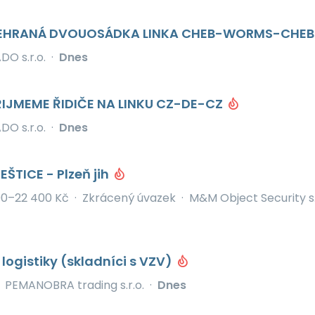
- SEHRANÁ DVOUOSÁDKA LINKA CHEB-WORMS-CHE
O s.r.o.
·
Dnes
PŘIJMEME ŘIDIČE NA LINKU CZ-DE-CZ
O s.r.o.
·
Dnes
EŠTICE - Plzeň jih
200–22 400 Kč
·
Zkrácený úvazek
·
M&M Object Security s.
logistiky (skladníci s VZV)
PEMANOBRA trading s.r.o.
·
Dnes