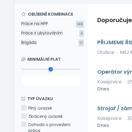
OBLÍBENÉ KOMBINACE
Doporučuj
Práce na HPP
148
Práce s ubytováním
4
PŘIJMEME ŘI
Brigáda
17
Útušice
·
MEZAD
MINIMÁLNÍ PLAT
Operátor vý
Kasejovice
·
2
Dnes
TYP ÚVAZKU
Strojař / zá
Plný úvazek
Zkrácený úvazek
Kasejovice
·
3
Dohoda o provedení
Dnes
práce