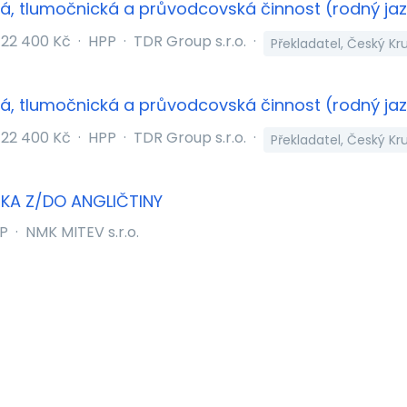
ká, tlumočnická a průvodcovská činnost (rodný jaz
22 400 Kč
·
HPP
·
TDR Group s.r.o.
·
Překladatel, Český K
ká, tlumočnická a průvodcovská činnost (rodný jaz
22 400 Kč
·
HPP
·
TDR Group s.r.o.
·
Překladatel, Český K
/KA Z/DO ANGLIČTINY
P
·
NMK MITEV s.r.o.