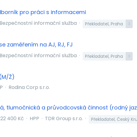
borník pro práci s informacemi
Bezpečnostní informační služba
·
Překladatel, Praha
3
se zaměřením na AJ, RJ, FJ
Bezpečnostní informační služba
·
Překladatel, Praha
3
 (M/Ž)
P
·
Rodina Corp s.r.o.
ká, tlumočnická a průvodcovská činnost (rodný jaz
22 400 Kč
·
HPP
·
TDR Group s.r.o.
·
Překladatel, Český K