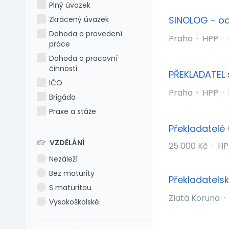
Plný úvazek
SINOLOG - od
Zkrácený úvazek
Dohoda o provedení
Praha
·
HPP
·
práce
Dohoda o pracovní
činnosti
PŘEKLADATEL 
IČO
Praha
·
HPP
·
Brigáda
Praxe a stáže
Překladatelé
VZDĚLÁNÍ
25 000 Kč
·
HP
Nezáleží
Bez maturity
Překladatels
S maturitou
Zlatá Koruna
·
Vysokoškolské