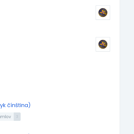
yk čínština)
rumlov
3