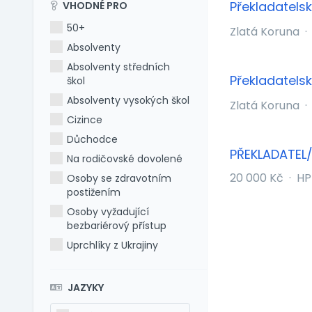
Překladatels
VHODNÉ PRO
50+
Zlatá Koruna
·
Absolventy
Absolventy středních
Překladatels
škol
Absolventy vysokých škol
Zlatá Koruna
·
Cizince
Důchodce
PŘEKLADATEL
Na rodičovské dovolené
20 000 Kč
·
HP
Osoby se zdravotním
postižením
Osoby vyžadující
bezbariérový přístup
Uprchlíky z Ukrajiny
JAZYKY