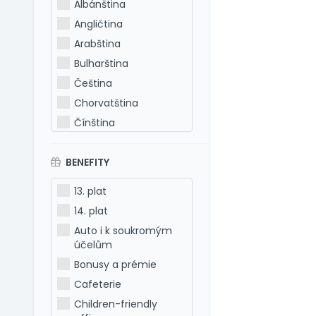
Albánština
Angličtina
Arabština
Bulharština
Čeština
Chorvatština
Čínština
Estonština
BENEFITY
Francouzština
Hebrejština
13. plat
Holandština
14. plat
Italština
Auto i k soukromým
Japonština
účelům
Latina
Bonusy a prémie
Litevština
Cafeterie
Lotyšština
Children-friendly