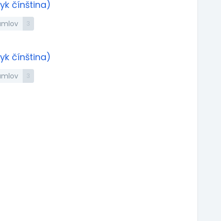
yk čínština)
rumlov
3
yk čínština)
rumlov
3