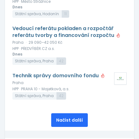
HPP · Město Strážnice
Dnes
Státní správa, Hodonín
11
Vedoucí referátu pokladen a rozpočtář
referátu tvorby a financování rozpočtu
Praha
·
29 090–42 050 Kč
HPP · PŘEDVÝBĚR.CZ a.s.
Dnes
Státní správa, Praha
42
Technik správy domovního fondu
Praha
HPP · PRAHA 10 - Majetková, a.s.
Státní správa, Praha
42
Načíst další