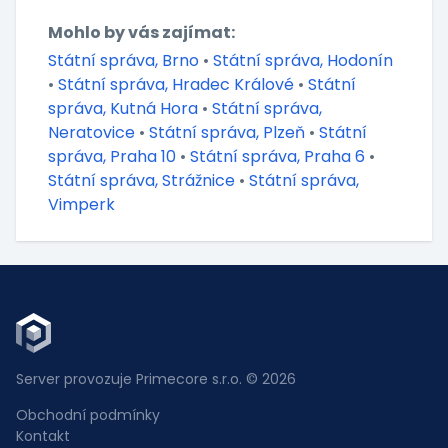
Mohlo by vás zajímat:
Státní správa, Brno
•
Státní správa, Hodonín
•
Státní správa, Hradec Králové
•
Státní
správa, Kutná Hora
•
Státní správa,
Neratovice
•
Státní správa, Plzeň
•
Státní
správa, Praha 10
•
Státní správa, Praha 6
•
Státní správa, Strážnice
•
Státní správa,
Vimperk
Server provozuje Primecore s.r.o. © 2026
Obchodní podmínky
Kontakt