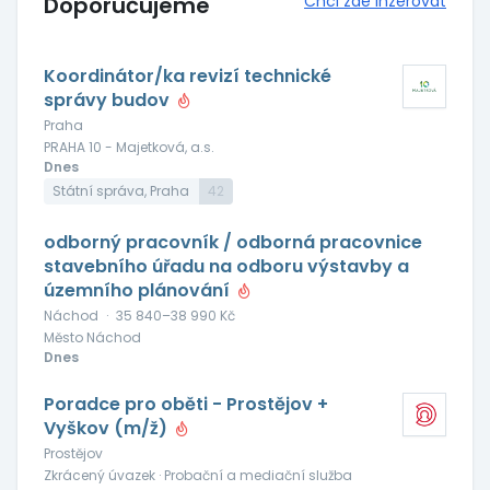
Doporučujeme
Chci zde inzerovat
Koordinátor/ka revizí technické
správy budov
Praha
PRAHA 10 - Majetková, a.s.
Dnes
Státní správa, Praha
42
odborný pracovník / odborná pracovnice
stavebního úřadu na odboru výstavby a
územního plánování
Náchod
·
35 840–38 990 Kč
Město Náchod
Dnes
Poradce pro oběti - Prostějov +
Vyškov (m/ž)
Prostějov
Zkrácený úvazek · Probační a mediační služba