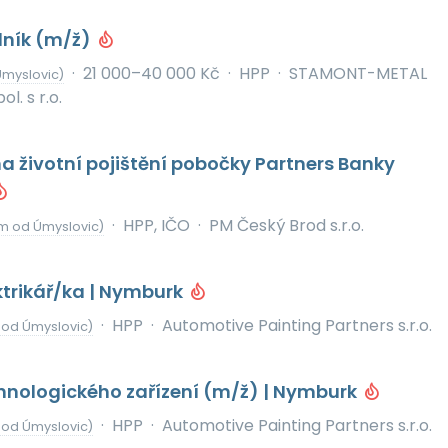
lník (m/ž)
·
21 000–40 000 Kč
·
HPP
·
STAMONT-METAL
Úmyslovic)
l. s r.o.
na životní pojištění pobočky Partners Banky
·
HPP, IČO
·
PM Český Brod s.r.o.
km od Úmyslovic)
ktrikář/ka | Nymburk
·
HPP
·
Automotive Painting Partners s.r.o.
 od Úmyslovic)
hnologického zařízení (m/ž) | Nymburk
·
HPP
·
Automotive Painting Partners s.r.o.
 od Úmyslovic)