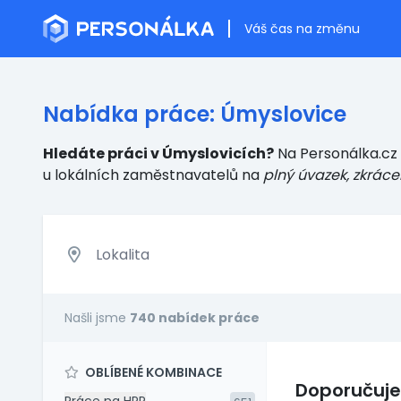
Váš čas na změnu
Nabídka práce: Úmyslovice
Hledáte práci v Úmyslovicích?
Na Personálka.cz 
u lokálních zaměstnavatelů
na
plný úvazek, zkráce
Našli jsme
740 nabídek práce
OBLÍBENÉ KOMBINACE
Doporučuj