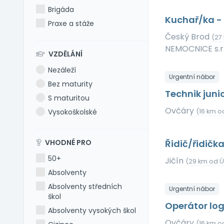
Brigáda
Kuchař/ka -
Praxe a stáže
Český Brod
(27
NEMOCNICE s.r.
VZDĚLÁNÍ
Nezáleží
Urgentní nábor
Bez maturity
Technik juni
S maturitou
Ovčáry
Vysokoškolské
(16 km o
VHODNÉ PRO
Řidič/řidič
50+
Jičín
(29 km od Ú
Absolventy
Absolventy středních
Urgentní nábor
škol
Operátor log
Absolventy vysokých škol
Ovčáry
(16 km o