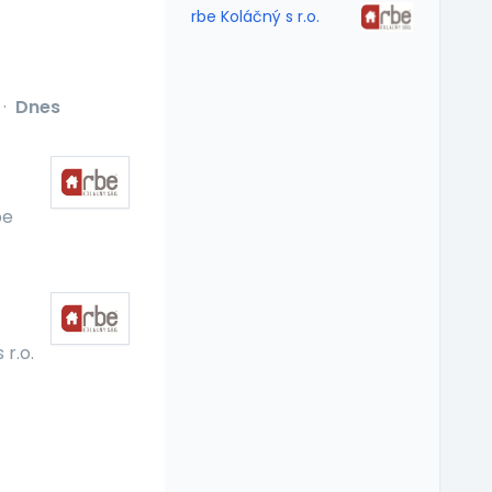
rbe Koláčný s r.o.
·
Dnes
be
 r.o.