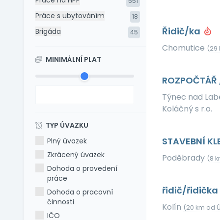
Práce na HPP
651
Práce s ubytováním
18
Řidič/ka
Brigáda
45
Chomutice
(29
MINIMÁLNÍ PLAT
ROZPOČTÁŘ 
Týnec nad La
Koláčný s r.o.
TYP ÚVAZKU
STAVEBNÍ KL
Plný úvazek
Zkrácený úvazek
Poděbrady
(8 
Dohoda o provedení
práce
řidič/řidičk
Dohoda o pracovní
činnosti
Kolín
(20 km od 
IČO