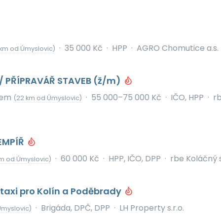
·
35 000 Kč
·
HPP
·
AGRO Chomutice a.s.
 km od Úmyslovic)
/ PŘÍPRAVÁŘ STAVEB (ž/m)
bem
·
55 000–75 000 Kč
·
IČO, HPP
·
r
(22 km od Úmyslovic)
EMPÍŘ
·
60 000 Kč
·
HPP, IČO, DPP
·
rbe Koláčný s
km od Úmyslovic)
a taxi pro Kolín a Poděbrady
·
Brigáda, DPČ, DPP
·
LH Property s.r.o.
Úmyslovic)