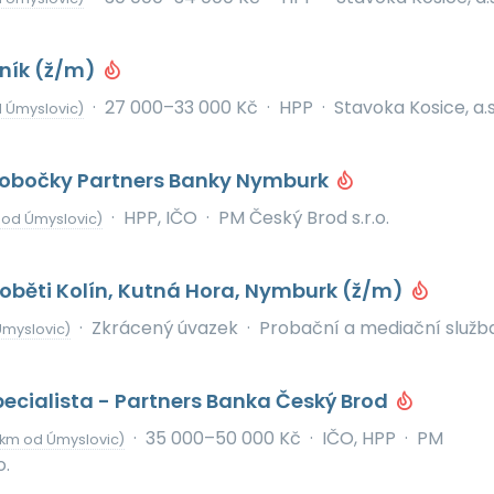
lník (ž/m)
·
27 000–33 000 Kč
·
HPP
·
Stavoka Kosice, a.s
 Úmyslovic)
pobočky Partners Banky Nymburk
·
HPP, IČO
·
PM Český Brod s.r.o.
 od Úmyslovic)
oběti Kolín, Kutná Hora, Nymburk (ž/m)
·
Zkrácený úvazek
·
Probační a mediační služb
Úmyslovic)
ecialista - Partners Banka Český Brod
·
35 000–50 000 Kč
·
IČO, HPP
·
PM
 km od Úmyslovic)
o.