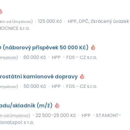
·
125 000 Kč
·
HPP, DPČ, Zkrácený úvazek
 km od Úmyslovic)
CNICE s.r.o.
D (náborový příspěvek 50 000 Kč)
·
60 000 Kč
·
HPP
·
FDS - CZ s.r.o.
myslovic)
itrostátní kamionové dopravy
·
50 000 Kč
·
HPP
·
FDS - CZ s.r.o.
myslovic)
ladu/skladník (m/ž)
·
22 500–25 000 Kč
·
HPP
·
STAMONT-
km od Úmyslovic)
nal,spol. s r.o.