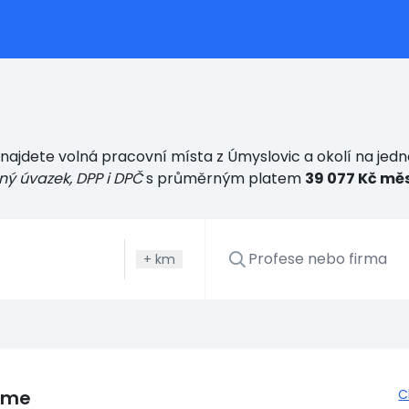
najdete volná pracovní místa z Úmyslovic a okolí na jed
ný úvazek, DPP i DPČ
s průměrným platem
39 077 Kč mě
+
km
eme
C