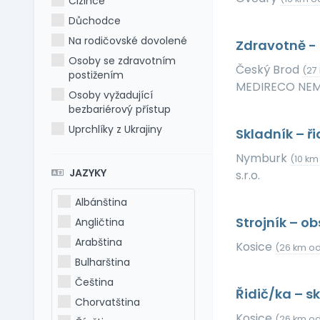
Cizince
Důchodce
Na rodičovské dovolené
Zdravotně - 
Osoby se zdravotním
Český Brod
(27
postižením
MEDIRECO NEMO
Osoby vyžadující
bezbariérový přístup
Uprchlíky z Ukrajiny
Skladník – ř
Nymburk
(10 km
JAZYKY
s.r.o.
Albánština
Strojník – o
Angličtina
Arabština
Kosice
(26 km od
Bulharština
Čeština
Řidič/ka – s
Chorvatština
Kosice
(26 km od