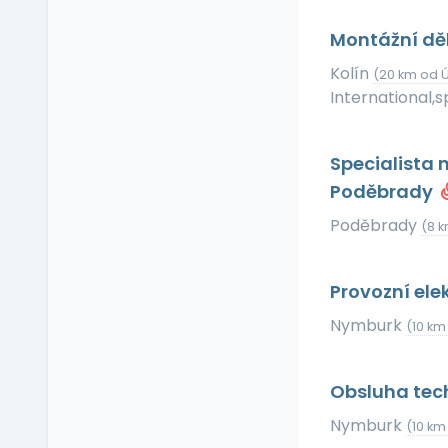
Příspěvek na dopravu
Montážní dě
Příspěvek na
dovolenou
Kolín
(20 km od 
Příspěvek na penzijní
International,spo
připojištění
Příspěvek na
soukromé životní
Specialista 
pojištění
Poděbrady
Příspěvek na
ubytování
Poděbrady
(8 
Příspěvek na volný čas
Příspěvek na
Provozní ele
vzdělávání
Nymburk
Profesní/osobní kouč
(10 km
Provize z prodeje
Pružná pracovní doba
Obsluha tec
Rekreace ve firemním
Nymburk
(10 km
zařízení