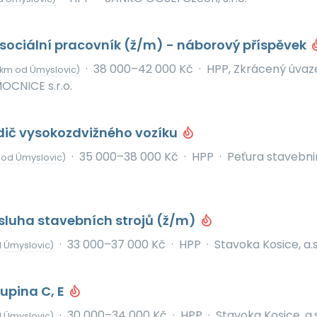
sociální pracovník (ž/m) - náborový příspěvek
·
38 000–42 000 Kč
·
HPP, Zkrácený úvaz
 km od Úmyslovic)
CNICE s.r.o.
idič vysokozdvižného vozíku
·
35 000–38 000 Kč
·
HPP
·
Peťura stavebni
 od Úmyslovic)
bsluha stavebních strojů (ž/m)
·
33 000–37 000 Kč
·
HPP
·
Stavoka Kosice, a.s
 Úmyslovic)
kupina C, E
·
30 000–34 000 Kč
·
HPP
·
Stavoka Kosice, a.s
 Úmyslovic)