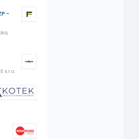
ZP -
ika,
s.r.o.