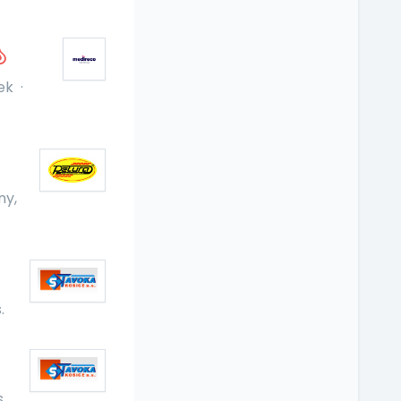
ek
·
ny,
.
.