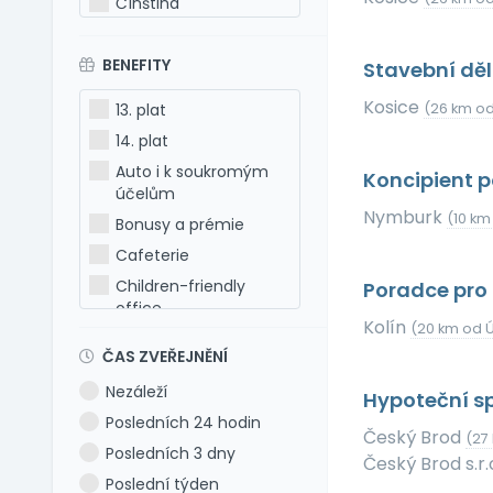
Čínština
Estonština
BENEFITY
Francouzština
Stavební dě
Hebrejština
Kosice
13. plat
(26 km od
Holandština
14. plat
Italština
Auto i k soukromým
Koncipient 
Japonština
účelům
Nymburk
Latina
(10 km
Bonusy a prémie
Litevština
Cafeterie
Lotyšština
Children-friendly
Poradce pro 
office
Maďarština
Kolín
(20 km od 
Dog-friendly office
Makedonština
ČAS ZVEŘEJNĚNÍ
Dovolená 5 týdnů
Němčina
Nezáleží
Hypoteční sp
Dovolená 6 týdnů
Polština
Posledních 24 hodin
Dovolená navíc
Portugalština
Český Brod
(27
Posledních 3 dny
Firemní akce
Český Brod s.r.
Rumunština
Poslední týden