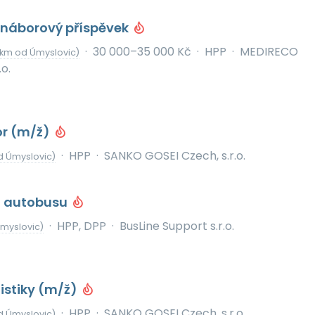
 náborový příspěvek
·
30 000–35 000 Kč
·
HPP
·
MEDIRECO
 km od Úmyslovic)
o.
or (m/ž)
·
HPP
·
SANKO GOSEI Czech, s.r.o.
d Úmyslovic)
ka autobusu
·
HPP, DPP
·
BusLine Support s.r.o.
myslovic)
istiky (m/ž)
·
HPP
·
SANKO GOSEI Czech, s.r.o.
d Úmyslovic)