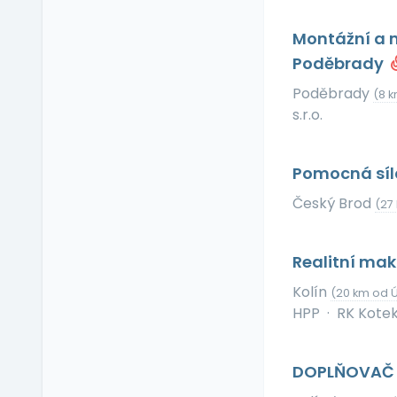
Relax zóna
Sick days
Montážní a m
Stravenkový paušál
Poděbrady
Stravenky
Poděbrady
(8 
Ubytování
s.r.o.
V zahraničí
Vlastní organizace
Pomocná síl
práce
Výrobky a služby se
Český Brod
(27
slevou
Vzdělávací kurzy a
Realitní mak
školení
Zaměstnanecké
Kolín
(20 km od 
půjčky
HPP
·
RK Kotek 
Závodní stravování
Zvláštní prémie
DOPLŇOVAČ Z