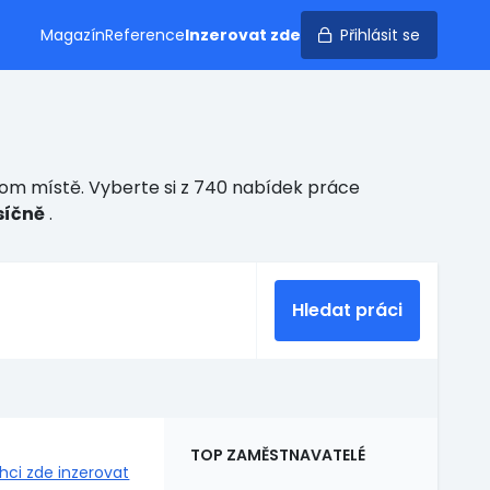
Magazín
Reference
Inzerovat zde
Přihlásit se
nom místě. Vyberte si z 740 nabídek práce
síčně
.
Hledat práci
TOP ZAMĚSTNAVATELÉ
hci zde inzerovat