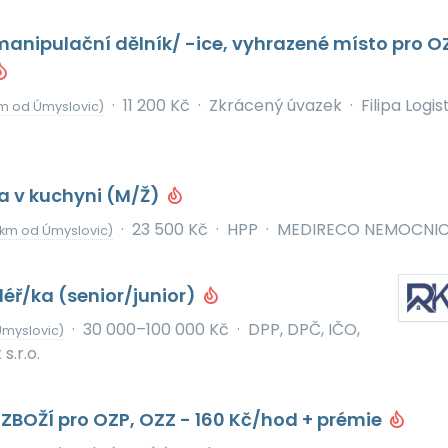
anipulační dělník/ -ice, vyhrazené místo pro O
·
11 200 Kč
·
Zkrácený úvazek
·
Filipa Logist
km od Úmyslovic)
a v kuchyni (M/Ž)
·
23 500 Kč
·
HPP
·
MEDIRECO NEMOCNICE 
 km od Úmyslovic)
léř/ka (senior/junior)
·
30 000–100 000 Kč
·
DPP, DPČ, IČO,
Úmyslovic)
s.r.o.
BOŽÍ pro OZP, OZZ - 160 Kč/hod + prémie