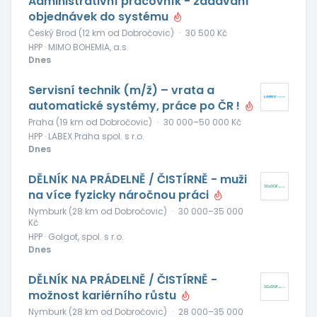
Administrativní pracovník - zadávání
objednávek do systému
Český Brod (12 km od Dobročovic)
·
30 500 Kč
HPP · MIMO BOHEMIA, a.s.
Dnes
Servisní technik (m/ž) – vrata a
automatické systémy, práce po ČR !
Praha (19 km od Dobročovic)
·
30 000–50 000 Kč
HPP · LABEX Praha spol. s r.o.
Dnes
DĚLNÍK NA PRÁDELNĚ / ČISTÍRNĚ - muži
na více fyzicky náročnou práci
Nymburk (28 km od Dobročovic)
·
30 000–35 000
Kč
HPP · Golgot, spol. s r.o.
Dnes
DĚLNÍK NA PRÁDELNĚ / ČISTÍRNĚ -
možnost kariérního růstu
Nymburk (28 km od Dobročovic)
·
28 000–35 000