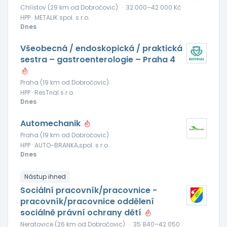
Chlístov (29 km od Dobročovic)
·
32 000–42 000 Kč
HPP · METALIK spol. s r.o.
Dnes
Všeobecná / endoskopická / praktická
sestra – gastroenterologie – Praha 4
Praha (19 km od Dobročovic)
HPP · ResTrial s.r.o.
Dnes
Automechanik
Praha (19 km od Dobročovic)
HPP · AUTO-BRANKA,spol. s r.o.
Dnes
Nástup ihned
Sociální pracovník/pracovnice -
pracovník/pracovnice oddělení
sociálně právní ochrany dětí
Neratovice (26 km od Dobročovic)
·
35 840–42 050