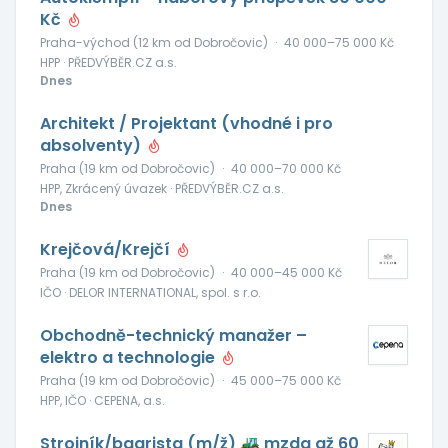
Kč
Praha-východ (12 km od Dobročovic)
·
40 000–75 000 Kč
HPP · PŘEDVÝBĚR.CZ a.s.
Dnes
Architekt / Projektant (vhodné i pro
absolventy)
Praha (19 km od Dobročovic)
·
40 000–70 000 Kč
HPP, Zkrácený úvazek · PŘEDVÝBĚR.CZ a.s.
Dnes
Krejčová/Krejčí
Praha (19 km od Dobročovic)
·
40 000–45 000 Kč
IČO · DELOR INTERNATIONAL, spol. s r.o.
Obchodně-technický manažer –
elektro a technologie
Praha (19 km od Dobročovic)
·
45 000–75 000 Kč
HPP, IČO · CEPENA, a.s.
Strojník/bagrista (m/ž) 🚜 mzda až 60