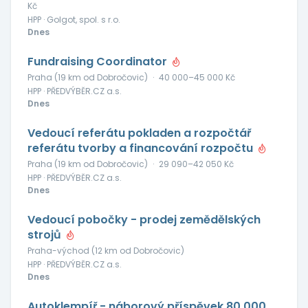
Kč
HPP · Golgot, spol. s r.o.
Dnes
Fundraising Coordinator
Praha (19 km od Dobročovic)
·
40 000–45 000 Kč
HPP · PŘEDVÝBĚR.CZ a.s.
Dnes
Vedoucí referátu pokladen a rozpočtář
referátu tvorby a financování rozpočtu
Praha (19 km od Dobročovic)
·
29 090–42 050 Kč
HPP · PŘEDVÝBĚR.CZ a.s.
Dnes
Vedoucí pobočky - prodej zemědělských
strojů
Praha-východ (12 km od Dobročovic)
HPP · PŘEDVÝBĚR.CZ a.s.
Dnes
Autoklempíř - náborový příspěvek 80 000