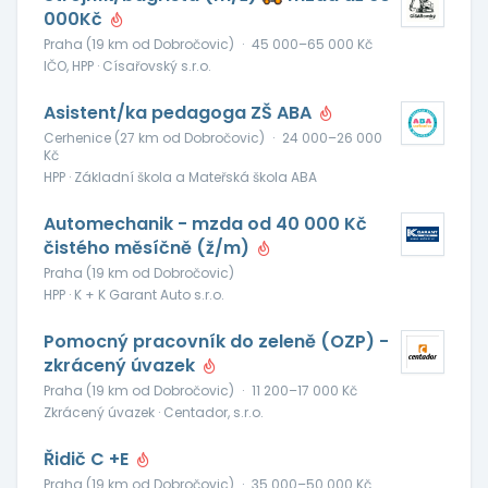
000Kč
Praha (19 km od Dobročovic)
·
45 000–65 000 Kč
IČO, HPP · Císařovský s.r.o.
Asistent/ka pedagoga ZŠ ABA
Cerhenice (27 km od Dobročovic)
·
24 000–26 000
Kč
HPP · Základní škola a Mateřská škola ABA
Automechanik - mzda od 40 000 Kč
čistého měsíčně (ž/m)
Praha (19 km od Dobročovic)
HPP · K + K Garant Auto s.r.o.
Pomocný pracovník do zeleně (OZP) -
zkrácený úvazek
Praha (19 km od Dobročovic)
·
11 200–17 000 Kč
Zkrácený úvazek · Centador, s.r.o.
Řidič C +E
Praha (19 km od Dobročovic)
·
35 000–50 000 Kč