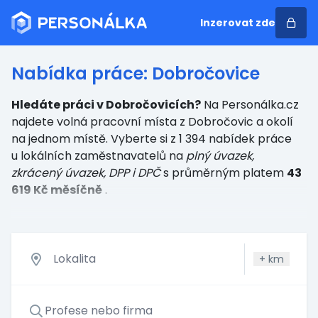
Inzerovat zde
Nabídka práce: Dobročovice
Hledáte práci v Dobročovicích?
Na Personálka.cz
najdete volná pracovní místa z Dobročovic a okolí
na jednom místě. Vyberte si z 1 394 nabídek práce
u lokálních zaměstnavatelů
na
plný úvazek,
zkrácený úvazek, DPP i DPČ
s průměrným platem
43
619 Kč měsíčně
.
+
km