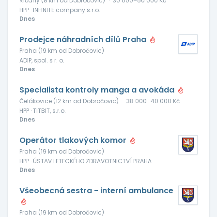
Říčany (8 km od Dobročovic)
·
30 000–50 000 Kč
HPP · INFINITE company s.r.o.
Dnes
Prodejce náhradních dílů Praha
Praha (19 km od Dobročovic)
ADIP, spol. s r. o.
Dnes
Specialista kontroly manga a avokáda
Čelákovice (12 km od Dobročovic)
·
38 000–40 000 Kč
HPP · TITBIT, s.r.o.
Dnes
Operátor tlakových komor
Praha (19 km od Dobročovic)
HPP · ÚSTAV LETECKÉHO ZDRAVOTNICTVÍ PRAHA
Dnes
Všeobecná sestra - interní ambulance
Praha (19 km od Dobročovic)