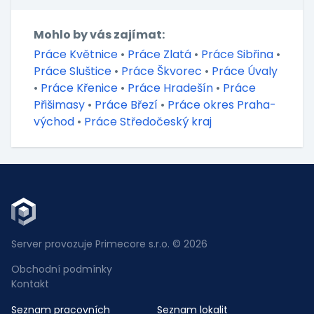
Mohlo by vás zajímat:
Práce Květnice
•
Práce Zlatá
•
Práce Sibřina
•
Práce Sluštice
•
Práce Škvorec
•
Práce Úvaly
•
Práce Křenice
•
Práce Hradešín
•
Práce
Přišimasy
•
Práce Březí
•
Práce okres Praha-
východ
•
Práce Středočeský kraj
Server provozuje Primecore s.r.o. © 2026
Obchodní podmínky
Kontakt
Seznam pracovních
Seznam lokalit