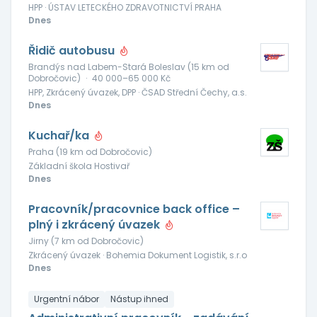
HPP · ÚSTAV LETECKÉHO ZDRAVOTNICTVÍ PRAHA
Dnes
Řidič autobusu
Brandýs nad Labem-Stará Boleslav (15 km od
Dobročovic)
·
40 000–65 000 Kč
HPP, Zkrácený úvazek, DPP · ČSAD Střední Čechy, a.s.
Dnes
Kuchař/ka
Praha (19 km od Dobročovic)
Základní škola Hostivař
Dnes
Pracovník/pracovnice back office –
plný i zkrácený úvazek
Jirny (7 km od Dobročovic)
Zkrácený úvazek · Bohemia Dokument Logistik, s.r.o
Dnes
Urgentní nábor
Nástup ihned