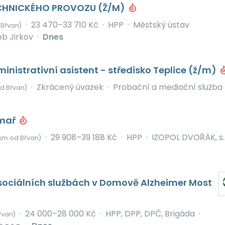
CHNICKÉHO PROVOZU (Ž/M)
·
23 470–33 710 Kč
·
HPP
·
Městský ústav
 Břvan)
eb Jirkov
·
Dnes
nistrativní asistent - středisko Teplice (ž/m)
·
Zkrácený úvazek
·
Probační a mediační služba
d Břvan)
rmař
·
29 908–39 188 Kč
·
HPP
·
IZOPOL DVOŘÁK, s.r
km od Břvan)
sociálních službách v Domově Alzheimer Most
·
24 000–28 000 Kč
·
HPP, DPP, DPČ, Brigáda
·
řvan)