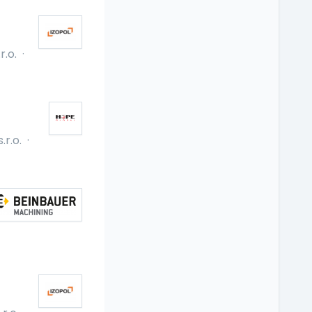
.o.
·
r.o.
·