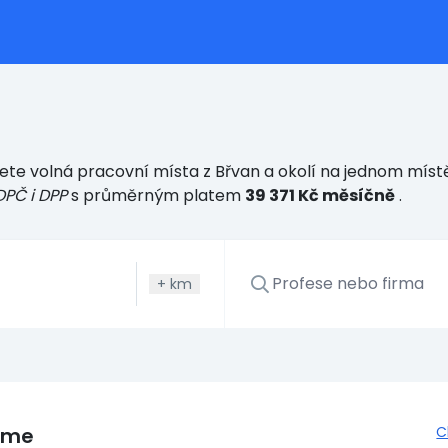
te volná pracovní místa z Břvan a okolí na jednom místě.
DPČ i DPP
s průměrným platem
39 371 Kč měsíčně
.
+
km
eme
C