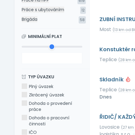
Práce na HPP
619
Práce s ubytováním
12
ZUBNÍ INSTR
Brigáda
58
Most
(13 km od B
MINIMÁLNÍ PLAT
Konstuktér 
Teplice
(28 km o
TYP ÚVAZKU
Skladník
Plný úvazek
Teplice
(28 km o
Zkrácený úvazek
Dnes
Dohoda o provedení
práce
ŘIDIČ/ KAŽ
Dohoda o pracovní
činnosti
Lovosice
(27 km
IČO
logistika, s.r.o.
·