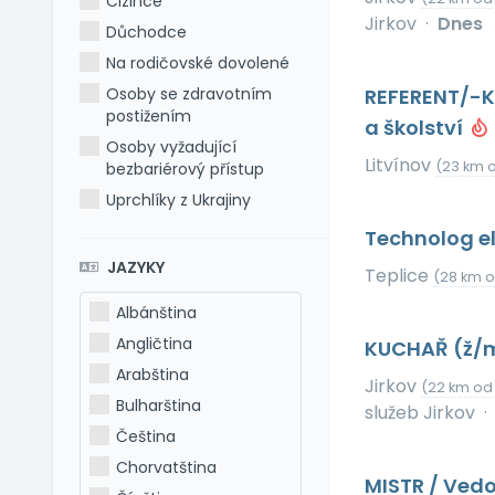
Cizince
Jirkov
·
Dnes
Důchodce
Na rodičovské dovolené
Osoby se zdravotním
REFERENT/-KA
postižením
a školství
Osoby vyžadující
Litvínov
(23 km 
bezbariérový přístup
Uprchlíky z Ukrajiny
Technolog el
JAZYKY
Teplice
(28 km o
Albánština
Angličtina
KUCHAŘ (ž/
Arabština
Jirkov
(22 km od
Bulharština
služeb Jirkov
·
Čeština
Chorvatština
MISTR / Vedo