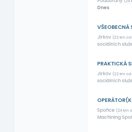
Podbořany
(29 
Příspěvek na dopravu
Dnes
Příspěvek na
dovolenou
Příspěvek na penzijní
VŠEOBECNÁ 
připojištění
Jirkov
(22 km od
Příspěvek na
sociálních služ
soukromé životní
pojištění
Příspěvek na
PRAKTICKÁ 
ubytování
Jirkov
Příspěvek na volný čas
(22 km od
sociálních služ
Příspěvek na
vzdělávání
Profesní/osobní kouč
OPERÁTOR(K
Provize z prodeje
Spořice
(24 km o
Pružná pracovní doba
Machining Spoři
Rekreace ve firemním
zařízení