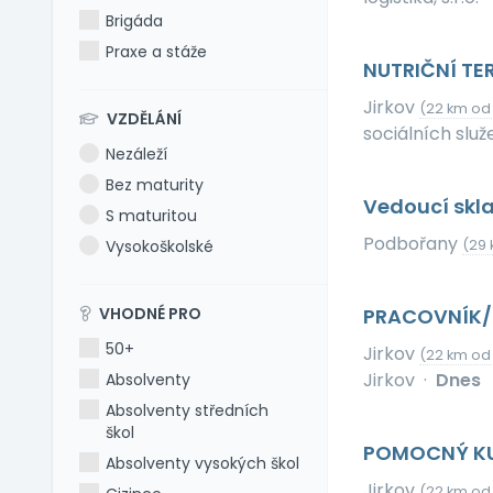
Brigáda
Praxe a stáže
NUTRIČNÍ T
Jirkov
(22 km od
VZDĚLÁNÍ
sociálních služ
Nezáleží
Bez maturity
Vedoucí skl
S maturitou
Podbořany
Vysokoškolské
(29 
VHODNÉ PRO
PRACOVNÍK/
50+
Jirkov
(22 km od
Jirkov
·
Dnes
Absolventy
Absolventy středních
škol
POMOCNÝ KU
Absolventy vysokých škol
Jirkov
(22 km od