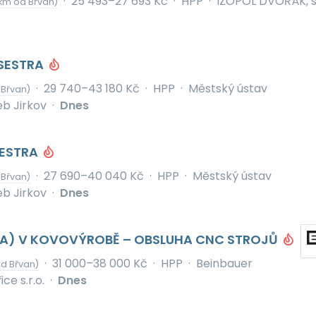
·
25 493–27 693 Kč
·
HPP
·
IZOPOL DVOŘÁK, s.
km od Břvan)
SESTRA
·
29 740–43 180 Kč
·
HPP
·
Městský ústav
 Břvan)
eb Jirkov
·
Dnes
SESTRA
·
27 690–40 040 Kč
·
HPP
·
Městský ústav
 Břvan)
eb Jirkov
·
Dnes
A) V KOVOVÝROBĚ – OBSLUHA CNC STROJŮ
·
31 000–38 000 Kč
·
HPP
·
Beinbauer
d Břvan)
ce s.r.o.
·
Dnes