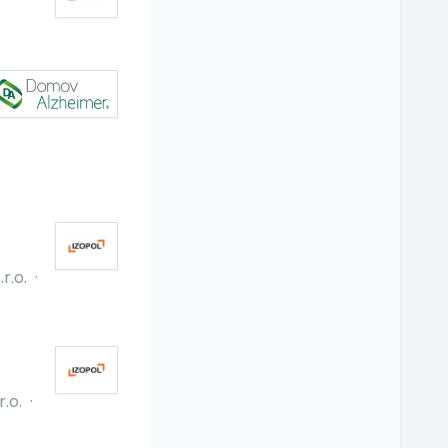
r.o.
·
.o.
·