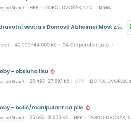
·
HPP
·
IZOPOL DVOŘÁK, s.r.o.
·
Dnes
km od Břvan)
ravotní sestra v Domově Alzheimer Most z.ú.
·
42 000–44 000 Kč
·
DA Corporation s.r.o.
·
řvan)
oby - obsluha lisu
·
25 493–27 693 Kč
·
HPP
·
IZOPOL DVOŘÁK, s.
km od Břvan)
oby - balič/manipulant na pile
·
25 693–31 873 Kč
·
HPP
·
IZOPOL DVOŘÁK, s.r
km od Břvan)