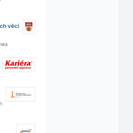
ch věcí
nes
h