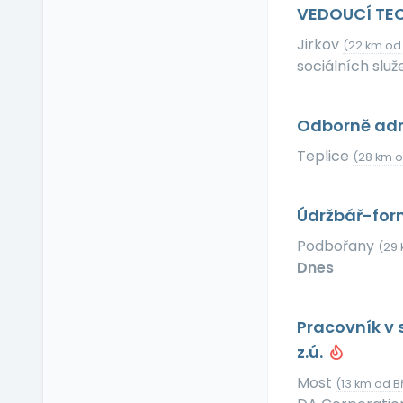
Relax zóna
VEDOUCÍ TE
Sick days
Jirkov
(22 km od
Stravenkový paušál
sociálních služ
Stravenky
Ubytování
Odborně admi
V zahraničí
Teplice
(28 km o
Vlastní organizace
práce
Výrobky a služby se
Údržbář-fo
slevou
Podbořany
Vzdělávací kurzy a
(29 
školení
Dnes
Zaměstnanecké
půjčky
Pracovník v 
Závodní stravování
z.ú.
Zvláštní prémie
Most
(13 km od B