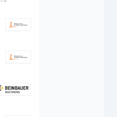
r.o.
·