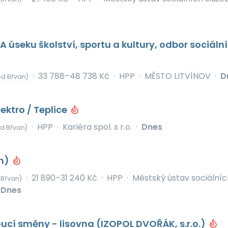
 úseku školství, sportu a kultury, odbor sociální
·
33 788–48 738 Kč
·
HPP
·
MĚSTO LITVÍNOV
·
D
od Břvan)
ektro / Teplice
·
HPP
·
Kariéra spol. s r.o.
·
Dnes
d Břvan)
m)
·
21 890–31 240 Kč
·
HPP
·
Městský ústav sociálníc
 Břvan)
Dnes
ucí směny - lisovna (IZOPOL DVOŘÁK, s.r.o.)