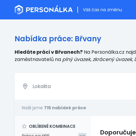
Váš čas na změnu
Nabídka práce: Břvany
Hledáte práci v Břvanech?
Na Personálka.cz najde
zaměstnavatelů
na
plný úvazek, zkrácený úvazek, 
Našli jsme
715 nabídek práce
OBLÍBENÉ KOMBINACE
Doporučuj