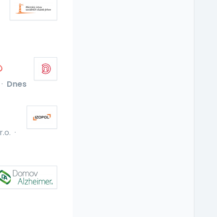
·
Dnes
.o.
·