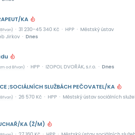
ERAPEUT/KA
·
31 230–45 340 Kč
·
HPP
·
Městský ústav
 Břvan)
eb Jirkov
·
Dnes
adu
·
HPP
·
IZOPOL DVOŘÁK, s.r.o.
·
Dnes
km od Břvan)
CE ;SOCIÁLNÍCH SLUŽBÁCH PEČOVATEL/KA
·
26 570 Kč
·
HPP
·
Městský ústav sociálních služ
 Břvan)
CHAŘ/KA (Ž/M)
·
27 160 Kč
·
HPP
·
Městský ústav sociálních služe
 Břvan)