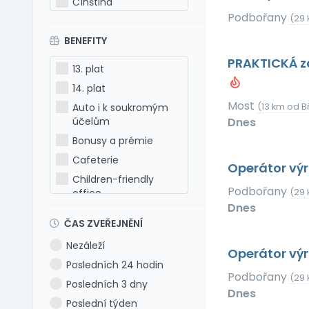
Čínština
Podbořany
(29 
Estonština
BENEFITY
Francouzština
Hebrejština
PRAKTICKÁ zd
13. plat
Holandština
14. plat
Italština
Most
Auto i k soukromým
(13 km od B
Japonština
účelům
Dnes
Latina
Bonusy a prémie
Litevština
Cafeterie
Operátor výr
Lotyšština
Children-friendly
Podbořany
office
(29 
Maďarština
Dnes
Dog-friendly office
Makedonština
ČAS ZVEŘEJNĚNÍ
Dovolená 5 týdnů
Němčina
Nezáleží
Dovolená 6 týdnů
Operátor výr
Polština
Posledních 24 hodin
Dovolená navíc
Portugalština
Podbořany
(29 
Posledních 3 dny
Firemní akce
Rumunština
Dnes
Poslední týden