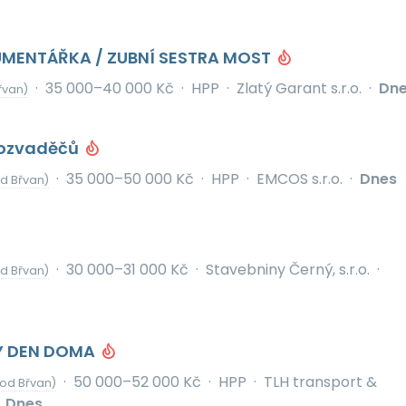
UMENTÁŘKA / ZUBNÍ SESTRA MOST
·
35 000–40 000 Kč
·
HPP
·
Zlatý Garant s.r.o.
·
Dn
řvan)
rozvaděčů
·
35 000–50 000 Kč
·
HPP
·
EMCOS s.r.o.
·
Dnes
d Břvan)
·
30 000–31 000 Kč
·
Stavebniny Černý, s.r.o.
·
d Břvan)
DÝ DEN DOMA
·
50 000–52 000 Kč
·
HPP
·
TLH transport &
 od Břvan)
Dnes