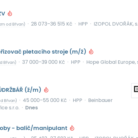
VZV
·
28 073–36 515 Kč
·
HPP
·
IZOPOL DVOŘÁK, s.r
km od Břvan)
izovač pletacího stroje (m/ž)
·
37 000–39 000 Kč
·
HPP
·
Hope Global Europe, s.
d Břvan)
ÚDRŽBÁŘ (ž/m)
·
45 000–55 000 Kč
·
HPP
·
Beinbauer
d Břvan)
ce s.r.o.
·
Dnes
roby - balič/manipulant