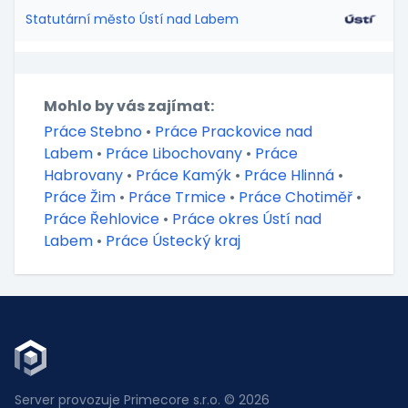
Statutární město Ústí nad Labem
Mohlo by vás zajímat:
Práce Stebno
•
Práce Prackovice nad
Labem
•
Práce Libochovany
•
Práce
Habrovany
•
Práce Kamýk
•
Práce Hlinná
•
Práce Žim
•
Práce Trmice
•
Práce Chotiměř
•
Práce Řehlovice
•
Práce okres Ústí nad
Labem
•
Práce Ústecký kraj
Server provozuje Primecore s.r.o. © 2026