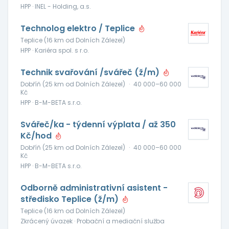
HPP · INEL - Holding, a.s.
Technolog elektro / Teplice
Teplice (16 km od Dolních Zálezel)
HPP · Kariéra spol. s r.o.
Technik svařování /svářeč (ž/m)
Dobříň (25 km od Dolních Zálezel)
·
40 000–60 000
Kč
HPP · B-M-BETA s.r.o.
Svářeč/ka - týdenní výplata / až 350
Kč/hod
Dobříň (25 km od Dolních Zálezel)
·
40 000–60 000
Kč
HPP · B-M-BETA s.r.o.
Odborně administrativní asistent -
středisko Teplice (ž/m)
Teplice (16 km od Dolních Zálezel)
Zkrácený úvazek · Probační a mediační služba