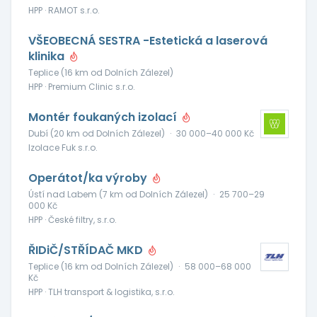
HPP · RAMOT s.r.o.
VŠEOBECNÁ SESTRA -Estetická a laserová
klinika
Teplice (16 km od Dolních Zálezel)
HPP · Premium Clinic s.r.o.
Montér foukaných izolací
Dubí (20 km od Dolních Zálezel)
·
30 000–40 000 Kč
Izolace Fuk s.r.o.
Operátot/ka výroby
Ústí nad Labem (7 km od Dolních Zálezel)
·
25 700–29
000 Kč
HPP · České filtry, s.r.o.
ŘIDiČ/STŘÍDAČ MKD
Teplice (16 km od Dolních Zálezel)
·
58 000–68 000
Kč
HPP · TLH transport & logistika, s.r.o.