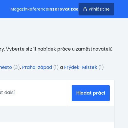
Magazín
Reference
Inzerovat zde
Přihlásit se
y. Vyberte si z 11 nabídek práce u zaměstnavatelů
město
(3)
,
Praha-západ
(1)
a
Frýdek-Místek
(1)
Hledat práci