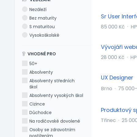
Nezáleží
Sr User Inter
Bez maturity
85 000 Kč
·
HP
S maturitou
Vysokoškolské
Vývojáři web
VHODNÉ PRO
28 000 Kč
·
HP
50+
Absolventy
UX Designer
Absolventy středních
škol
Brno
·
75 000–
Absolventy vysokých škol
Cizince
Produktový s
Důchodce
Třinec
·
25 00
Na rodičovské dovolené
Osoby se zdravotním
postižením