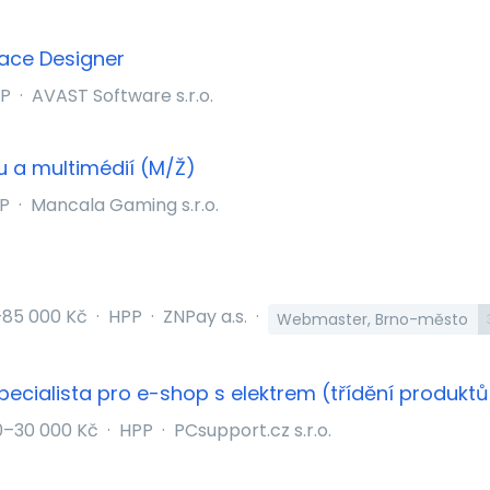
face Designer
P
·
AVAST Software s.r.o.
u a multimédií (M/Ž)
P
·
Mancala Gaming s.r.o.
85 000 Kč
·
HPP
·
ZNPay a.s.
·
Webmaster, Brno-město
pecialista pro e-shop s elektrem (třídění produkt
0–30 000 Kč
·
HPP
·
PCsupport.cz s.r.o.