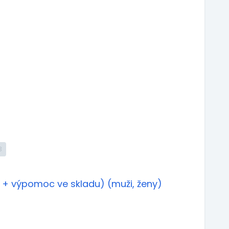
3
ů + výpomoc ve skladu) (muži, ženy)