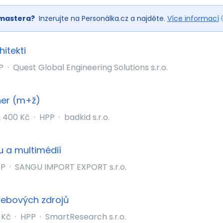
mastera?
Inzerujte na Personálka.cz a najděte.
Více informací
hitekti
P
·
Quest Global Engineering Solutions s.r.o.
ner (m+ž)
 400 Kč
·
HPP
·
badkid s.r.o.
u a multimédií
PP
·
SANGU IMPORT EXPORT s.r.o.
webových zdrojů
 Kč
·
HPP
·
SmartResearch s.r.o.