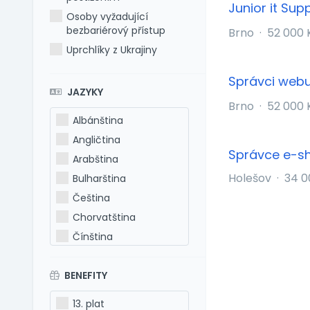
Junior it Sup
Osoby vyžadující
bezbariérový přístup
Brno
·
52 000 
Uprchlíky z Ukrajiny
Správci web
JAZYKY
Brno
·
52 000 
Albánština
Angličtina
Správce e-s
Arabština
Holešov
·
34 0
Bulharština
Čeština
Chorvatština
Čínština
Estonština
BENEFITY
Francouzština
Hebrejština
13. plat