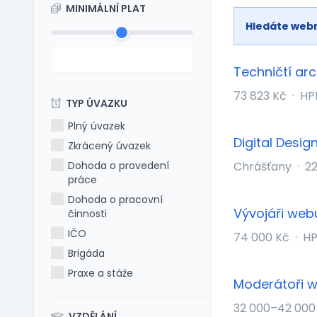
MINIMÁLNÍ PLAT
Hledáte web
Techničtí arc
73 823 Kč
·
HP
TYP ÚVAZKU
Plný úvazek
Digital Desig
Zkrácený úvazek
Dohoda o provedení
Chrášťany
·
22
práce
Dohoda o pracovní
Vývojáři web
činnosti
IČO
74 000 Kč
·
H
Brigáda
Praxe a stáže
Moderátoři 
32 000–42 000
VZDĚLÁNÍ