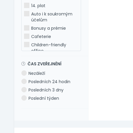
Holandština
14. plat
Italština
Auto i k soukromým
Japonština
účelům
Latina
Bonusy a prémie
Litevština
Cafeterie
Lotyšština
Children-friendly
office
Maďarština
Dog-friendly office
Makedonština
ČAS ZVEŘEJNĚNÍ
Dovolená 5 týdnů
Němčina
Nezáleží
Dovolená 6 týdnů
Polština
Posledních 24 hodin
Dovolená navíc
Portugalština
Posledních 3 dny
Firemní akce
Rumunština
Poslední týden
Firemní fitness
Ruština
Firemní školka
Slovenština
Jazykové kurzy
Slovinština
Jiné výhody
Španělština