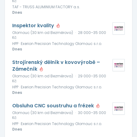
Kč
TAF - TRUSS ALUMINIUM FACTORY a.s.
Dnes
Inspektor kvality
Olomouc (30 km od Bezměrova)
·
28 000–35 000
Kč
HPP · Exerion Precision Technology Olomouc s.r.o.
Dnes
Strojírenský dělník v kovovýrobě –
Zámečník
Olomouc (30 km od Bezměrova)
·
29 000–35 000
Kč
HPP · Exerion Precision Technology Olomouc s.r.o.
Dnes
Obsluha CNC soustruhu a frézek
Olomouc (30 km od Bezměrova)
·
30 000–35 000
Kč
HPP · Exerion Precision Technology Olomouc s.r.o.
Dnes