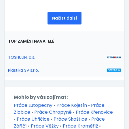
Načíst další
TOP ZAMĚSTNAVATELÉ
TOSHULIN, a.s.
Plastika SV s.r.o.
Mohlo by vás zajímat:
Práce Lutopecny
•
Práce Kojetín
•
Práce
Zlobice
•
Práce Chropyně
•
Práce Křenovice
•
Práce Uhřičice
•
Práce Skaštice
•
Práce
Záříčí
•
Práce Věžky
•
Práce Kroměříž
•