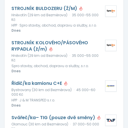
STROJNÍK BULDOZERU (Ž/M)
Hněvotín (29 km od Bezměrova)
·
35 000–55 000
Kč
HPP · Spro stavby, obchod, dopravu a služby, s.r.o.
Dnes
STROJNÍK KOLOVÉHO/PÁSOVÉHO
RYPADLA (ž/m)
Hněvotín (29 km od Bezměrova)
·
35 000–55 000
Kč
Spro stavby, obchod, dopravu a služby, s.r.o.
Dnes
Řidič/ka kamionu C+E
Bystrovany (30 km od Bezměrova)
·
45 000–60
000 Kč
HPP · J & M TRANSPED s.r.o.
Dnes
Svářeč/ka– TIG (pouze dvě směny)
Olomouc (30 km od Bezměrova)
·
37 000–50 000