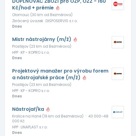
DOPLŇOVAČ ZBOŽÍ pro OZP, OZZ - 160
Kč/hod + prémie
Olomouc (30 km od Bezměrova)
Zkrácený úvazek · DISPOSERVIS s.r.o.
Dnes
Mistr nástrojárny (m/ž)
Prostějov (23 km od Bezměrova)
HPP · KP - KOPRO s.r.o.
Dnes
Projektový manažer pro výrobu forem
a nástrojařské práce (m/ž)
Prostějov (23 km od Bezměrova)
HPP · KP - KOPRO s.r.o.
Dnes
Nástrojař/ka
Kralice na Hané (19 km od Bezměrova)
·
43 000–48
000 Kč
HPP · LINAPLAST s.r.o.
Dnes