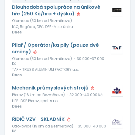
Dlouhodobá spolupráce na únikové
hře (250 Kč/hra + dýška)
Olomouc (30 km od Bezměrova)
IČO, Brigáda, DPČ, DPP · Mistr úniku
Dnes
Pilař / Operátor/ka pily (pouze dvě
směny)
Olomouc (30 km od Bezměrova)
·
30 000–37 000
Kč
TAF - TRUSS ALUMINIUM FACTORY a.s.
Dnes
Mechanik průmyslových strojů
Přerov (16 km od Bezměrova)
·
32 000–40 000 Kč
HPP · DSP Přerov, spol. s r.o.
Dnes
ŘIDIČ VZV - SKLADNÍK
Otrokovice (19 km od Bezměrova)
·
35 000–40 000
Kč