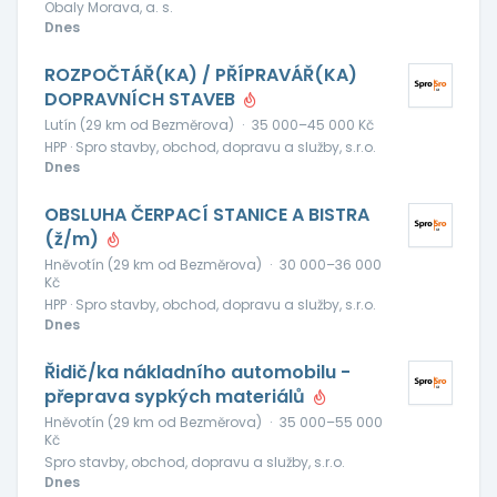
Obaly Morava, a. s.
Dnes
ROZPOČTÁŘ(KA) / PŘÍPRAVÁŘ(KA)
DOPRAVNÍCH STAVEB
Lutín (29 km od Bezměrova)
·
35 000–45 000 Kč
HPP · Spro stavby, obchod, dopravu a služby, s.r.o.
Dnes
OBSLUHA ČERPACÍ STANICE A BISTRA
(ž/m)
Hněvotín (29 km od Bezměrova)
·
30 000–36 000
Kč
HPP · Spro stavby, obchod, dopravu a služby, s.r.o.
Dnes
Řidič/ka nákladního automobilu -
přeprava sypkých materiálů
Hněvotín (29 km od Bezměrova)
·
35 000–55 000
Kč
Spro stavby, obchod, dopravu a služby, s.r.o.
Dnes