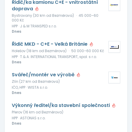
Řidič/ka kamionu C+E - vnitrostátní
doprava
Bystrovany (30 km od Bezměrova)
·
45 000–60
000 Kč
HPP · J & M TRANSPED s.r.o.
Dnes
Řidič MKD - C+E - Velká Británie
Holešov (18 km od Bezměrova)
·
50 000–60 000 Kč
HPP · T.& A. INTERNATIONAL TRANSPORT, spol. s r.o.
Dnes
Svářeč/montér ve výrobě
Zlín (27 km od Bezměrova)
IČO, HPP · WISTA s.r.o.
Dnes
Výkonný ředitel/ka stavební společnosti
Přerov (16 km od Bezměrova)
HPP · ASTONAS s.r.o.
Dnes