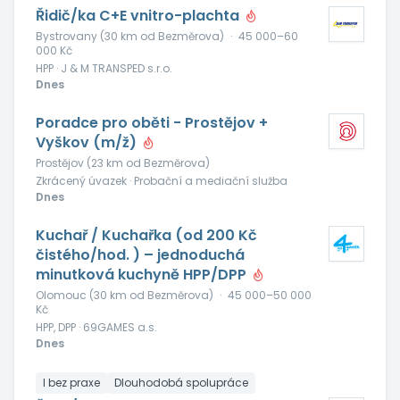
Řidič/ka C+E vnitro-plachta
Bystrovany (30 km od Bezměrova)
·
45 000–60
000 Kč
HPP · J & M TRANSPED s.r.o.
Dnes
Poradce pro oběti - Prostějov +
Vyškov (m/ž)
Prostějov (23 km od Bezměrova)
Zkrácený úvazek · Probační a mediační služba
Dnes
Kuchař / Kuchařka (od 200 Kč
čistého/hod. ) – jednoduchá
minutková kuchyně HPP/DPP
Olomouc (30 km od Bezměrova)
·
45 000–50 000
Kč
HPP, DPP · 69GAMES a.s.
Dnes
I bez praxe
Dlouhodobá spolupráce