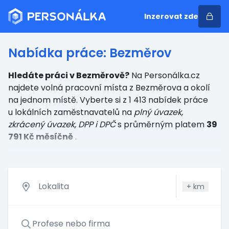
Inzerovat zde
Nabídka práce: Bezměrov
Hledáte práci v Bezměrově?
Na Personálka.cz
najdete volná pracovní místa z Bezměrova a okolí
na jednom místě. Vyberte si z 1 413 nabídek práce
u lokálních zaměstnavatelů
na
plný úvazek,
zkrácený úvazek, DPP i DPČ
s průměrným platem
39
791 Kč měsíčně
.
+
km