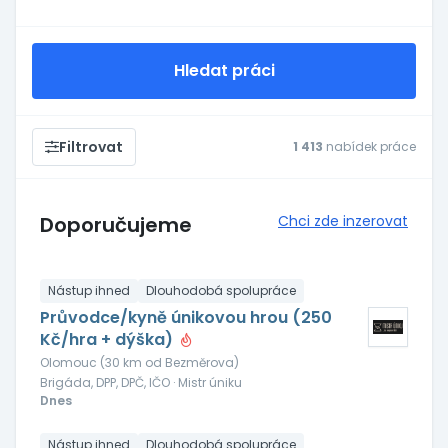
Hledat práci
Filtrovat
1 413
nabídek práce
Doporučujeme
Chci zde inzerovat
Nástup ihned
Dlouhodobá spolupráce
Průvodce/kyně únikovou hrou (250
Kč/hra + dýška)
Olomouc (30 km od Bezměrova)
Brigáda, DPP, DPČ, IČO · Mistr úniku
Dnes
Nástup ihned
Dlouhodobá spolupráce