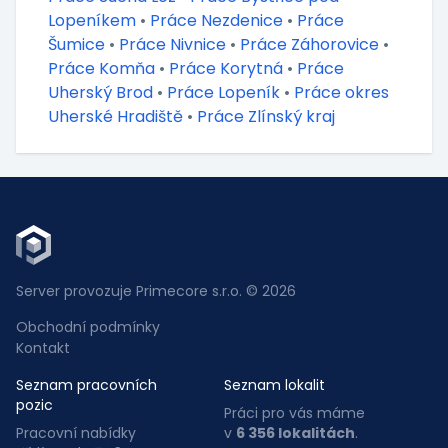
Lopeníkem
•
Práce Nezdenice
•
Práce
Šumice
•
Práce Nivnice
•
Práce Záhorovice
•
Práce Komňa
•
Práce Korytná
•
Práce
Uherský Brod
•
Práce Lopeník
•
Práce okres
Uherské Hradiště
•
Práce Zlínský kraj
Server provozuje Primecore s.r.o. © 2026
Obchodní podmínky
Kontakt
Seznam pracovních
Seznam lokalit
pozic
Práci pro vás máme
Pracovní nabídky
v
6 356 lokalitách
.