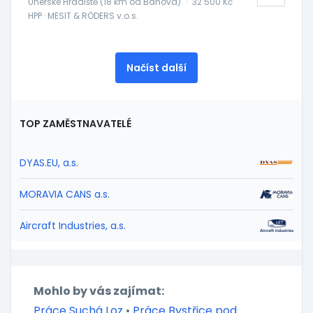
Uherské Hradiště (18 km od Bánova)
·
32 500 Kč
HPP · MESIT & RÖDERS v.o.s.
Načíst další
TOP ZAMĚSTNAVATELÉ
DYAS.EU, a.s.
MORAVIA CANS a.s.
Aircraft Industries, a.s.
Mohlo by vás zajímat:
Práce Suchá Loz
•
Práce Bystřice pod