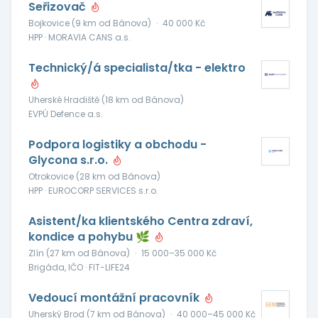
Seřizovač
Bojkovice (9 km od Bánova)
·
40 000 Kč
HPP · MORAVIA CANS a.s.
Technický/á specialista/tka - elektro
Uherské Hradiště (18 km od Bánova)
EVPÚ Defence a.s.
Podpora logistiky a obchodu -
Glycona s.r.o.
Otrokovice (28 km od Bánova)
HPP · EUROCORP SERVICES s.r.o.
Asistent/ka klientského Centra zdraví,
kondice a pohybu 🌿
Zlín (27 km od Bánova)
·
15 000–35 000 Kč
Brigáda, IČO · FIT-LIFE24
Vedoucí montážní pracovník
Uherský Brod (7 km od Bánova)
·
40 000–45 000 Kč