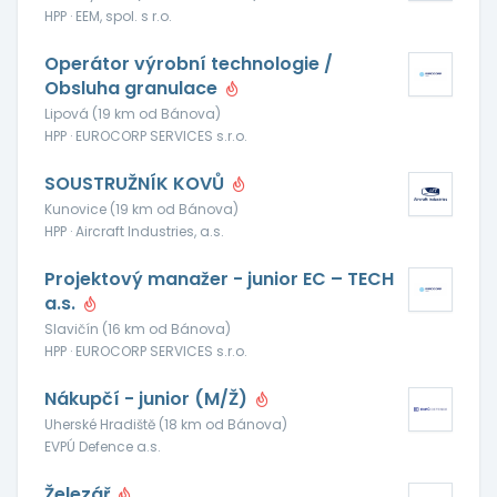
HPP · EEM, spol. s r.o.
Operátor výrobní technologie /
Obsluha granulace
Lipová (19 km od Bánova)
HPP · EUROCORP SERVICES s.r.o.
SOUSTRUŽNÍK KOVŮ
Kunovice (19 km od Bánova)
HPP · Aircraft Industries, a.s.
Projektový manažer - junior EC – TECH
a.s.
Slavičín (16 km od Bánova)
HPP · EUROCORP SERVICES s.r.o.
Nákupčí - junior (M/Ž)
Uherské Hradiště (18 km od Bánova)
EVPÚ Defence a.s.
Železář