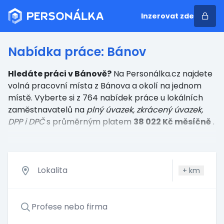
Inzerovat zde
Nabídka práce: Bánov
Hledáte práci v Bánově?
Na Personálka.cz najdete
volná pracovní místa z Bánova a okolí na jednom
místě. Vyberte si z 764 nabídek práce u lokálních
zaměstnavatelů
na
plný úvazek, zkrácený úvazek,
DPP i DPČ
s průměrným platem
38 022 Kč měsíčně
.
+
km