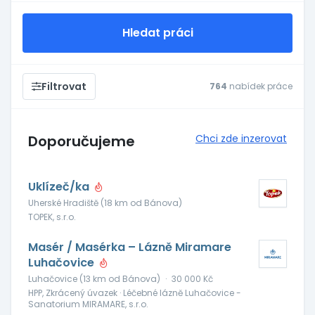
Hledat práci
Filtrovat
764
nabídek práce
Doporučujeme
Chci zde inzerovat
Uklízeč/ka
Uherské Hradiště (18 km od Bánova)
TOPEK, s.r.o.
Masér / Masérka – Lázně Miramare
Luhačovice
Luhačovice (13 km od Bánova)
·
30 000 Kč
HPP, Zkrácený úvazek · Léčebné lázně Luhačovice -
Sanatorium MIRAMARE, s.r.o.