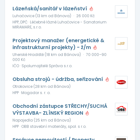
Lázeňská/sanitář v lázeňství
Luhačovice (13 km od Bánova)
·
26 000 Kč
HPP, DPČ · Léčebné lázně Luhačovice - Sanatorium
MIRAMARE, s.r.o.
Projektový manažer (energetické &
infrastrukturní projekty) - ž/m
Uherské Hradiště (18 km od Bánova)
·
70 000–90
000 Kč
IČO · Spolumajitelé Správa s.r.o.
Obsluha strojů - údržba, seřizování
Otrokovice (28 km od Bánova)
HPP · Mogador s. r. o.
Obchodní zástupce STŘECHY/SUCHÁ
VÝSTAVBA- ZLÍNSKÝ REGION
Napajedla (25 km od Bánova)
HPP · OBB stavební materiály, spol. s r.o.
Správce nemovitostí / Property