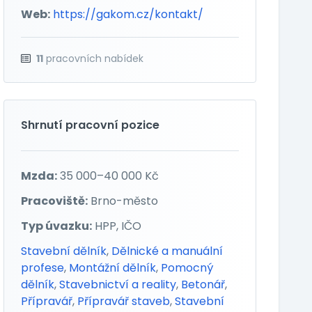
Web:
https://gakom.cz/kontakt/
11
pracovních nabídek
Shrnutí pracovní pozice
Mzda:
35 000–40 000 Kč
Pracoviště:
Brno-město
Typ úvazku:
HPP, IČO
Stavební dělník
,
Dělnické a manuální
profese
,
Montážní dělník
,
Pomocný
dělník
,
Stavebnictví a reality
,
Betonář
,
Přípravář
,
Přípravář staveb
,
Stavební