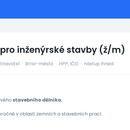
 pro inženýrské stavby (ž/m)
tnavatel
·
Brno-město
·
HPP, IČO
·
nástup ihned
ivého
stavebního dělníka.
oročně v oblasti zemních a stavebních prací.
)