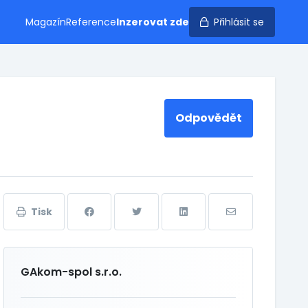
Magazín
Reference
Inzerovat zde
Přihlásit se
Odpovědět
Tisk
GAkom-spol s.r.o.