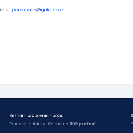
-mail:
personalni@gakom.cz
Seznam pracovních pozic
S
Pracovní nabídky třídíme do
506 profesí
.
P