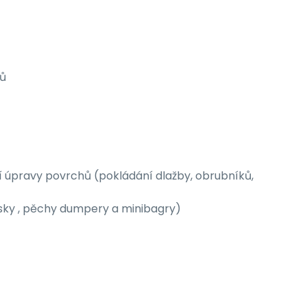
tů
ní úpravy povrchů (pokládání dlažby, obrubníků,
sky , pěchy dumpery a minibagry)