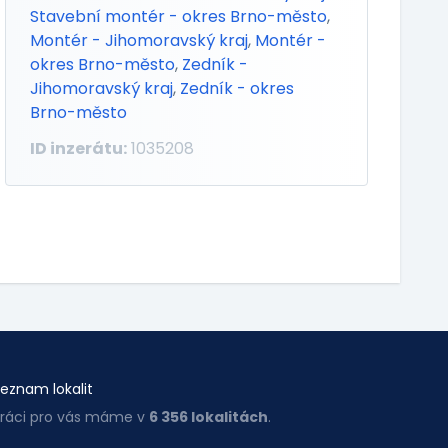
Stavební montér - okres Brno-město
,
Montér - Jihomoravský kraj
,
Montér -
okres Brno-město
,
Zedník -
Jihomoravský kraj
,
Zedník - okres
Brno-město
ID inzerátu:
1035208
eznam lokalit
ráci pro vás máme v
6 356 lokalitách
.