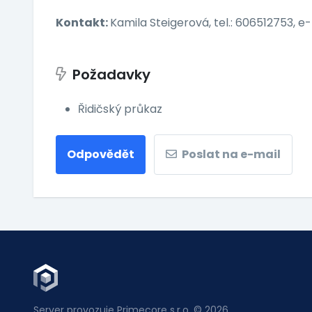
Kontakt:
Kamila Steigerová, tel.: 606512753, e
Požadavky
Řidičský průkaz
Odpovědět
Poslat na e-mail
Server provozuje Primecore s.r.o. © 2026