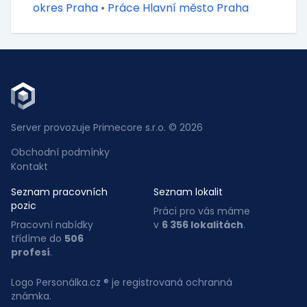
okres Praha
•
Práce Hlavní město Praha
Server provozuje Primecore s.r.o. © 2026
Obchodní podmínky
Kontakt
Seznam pracovních
Seznam lokalit
pozic
Práci pro vás máme
Pracovní nabídky
v
6 356 lokalitách
.
třídíme do
506
profesí
.
Logo Personálka.cz ® je registrovaná ochranná
známka.