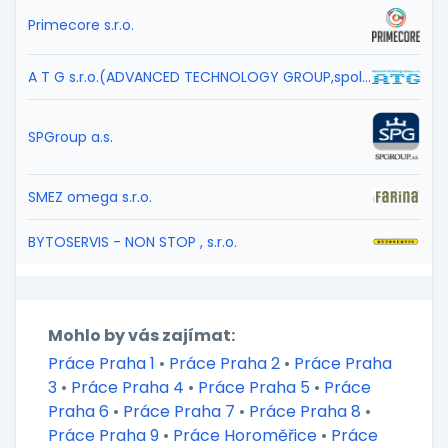
Primecore s.r.o.
A T G s.r.o.(ADVANCED TECHNOLOGY GROUP,spol.s r.o.)
SPGroup a.s.
SMEZ omega s.r.o.
BYTOSERVIS - NON STOP , s.r.o.
Mohlo by vás zajímat:
Práce Praha 1
•
Práce Praha 2
•
Práce Praha
3
•
Práce Praha 4
•
Práce Praha 5
•
Práce
Praha 6
•
Práce Praha 7
•
Práce Praha 8
•
Práce Praha 9
•
Práce Horoměřice
•
Práce