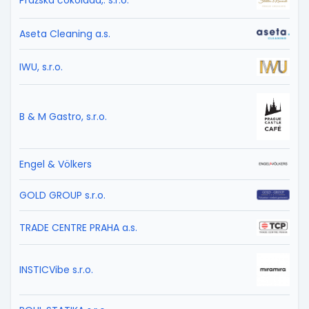
Pražská čokoláda,. s.r.o.
Aseta Cleaning a.s.
IWU, s.r.o.
B & M Gastro, s.r.o.
Engel & Völkers
GOLD GROUP s.r.o.
TRADE CENTRE PRAHA a.s.
INSTICVibe s.r.o.