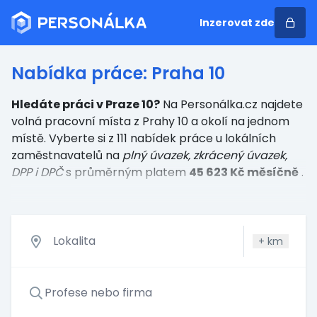
Inzerovat zde
Nabídka práce: Praha 10
Hledáte práci v Praze 10?
Na Personálka.cz najdete
volná pracovní místa z Prahy 10 a okolí na jednom
místě. Vyberte si z 111 nabídek práce u lokálních
zaměstnavatelů
na
plný úvazek, zkrácený úvazek,
DPP i DPČ
s průměrným platem
45 623 Kč měsíčně
.
+
km