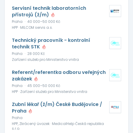
Servisní technik laboratorních
přístrojů (ž/m)
Praha
·
40 000–50 000 Kč
HPP · MILCOM servis a.s.
Technický pracovník - kontrolní
technik STK
Praha
·
28 000 Kč
Zařízení služeb pro Ministerstvo vnitra
Referent/referentka odboru veřejných
zakázek
Praha
·
45 000–50 000 Kč
HPP · Zařízení služeb pro Ministerstvo vnitra
Zubní lékař (ž/m) České Budějovice /
Praha
Praha
HPP, Zkrácený úvazek · MedicalHelp Česká republika
s.r.o.