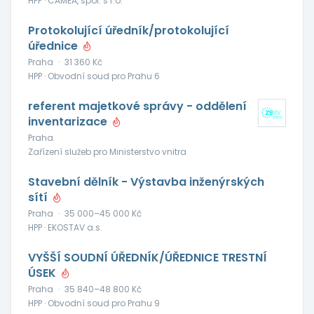
HPP · CAMEA, spol. s r.o.
Protokolující úředník/protokolující
úřednice
Praha
·
31 360 Kč
HPP · Obvodní soud pro Prahu 6
referent majetkové správy - oddělení
inventarizace
Praha
Zařízení služeb pro Ministerstvo vnitra
Stavební dělník - Výstavba inženýrských
sítí
Praha
·
35 000–45 000 Kč
HPP · EKOSTAV a.s.
VYŠŠÍ SOUDNÍ ÚŘEDNÍK/ÚŘEDNICE TRESTNÍ
ÚSEK
Praha
·
35 840–48 800 Kč
HPP · Obvodní soud pro Prahu 9