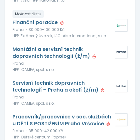
HPP · Aisa International, s.r.o.
Možnost růstu
Finanční poradce
Praha
·
30 000–100 000 Kč
HPP, Zkrácený úvazek, IČO · Aisa International, s.r.o.
Montážní a servisní technik
dopravních technologií (ž/m)
Praha
HPP · CAMEA, spol. s r.o.
Servisní technik dopravních
technologií – Praha a okolí (ž/m)
Praha
HPP · CAMEA, spol. s r.o.
Pracovník/pracovnice v soc. službách
u DĚTÍ S POSTIŽENÍM Praha Vršovice
Praha
·
35 000–42 000 Kč
HPP · Dětské centrum Paprsek