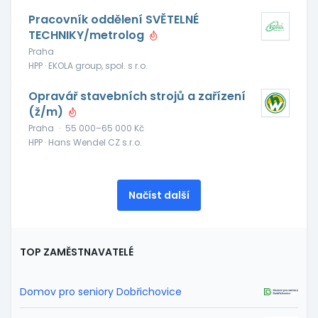
Pracovník oddělení SVĚTELNÉ
TECHNIKY/metrolog
Praha
HPP · EKOLA group, spol. s r.o.
Opravář stavebních strojů a zařízení
(ž/m)
Praha
·
55 000–65 000 Kč
HPP · Hans Wendel CZ s.r.o.
Načíst další
TOP ZAMĚSTNAVATELÉ
Domov pro seniory Dobřichovice