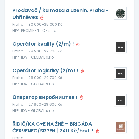
Prodavač / ka masa a uzenin, Praha -
Uhříněves
Praha
·
30 000–35 000 Kč
HPP · PROMINENT CZ s.r.o.
Operátor kvality (ž/m) !
Praha
·
28 900–29 700 Kč
HPP · IDA - GLOBAL s.r.o.
Operátor logistiky (ž/m) !
Praha
·
28 900–29 700 Kč
HPP · IDA - GLOBAL s.r.o.
Оператор виробництва !
Praha
·
27 900–28 600 Kč
HPP · IDA - GLOBAL s.r.o.
ŘIDIČ/KA C+E NA ŽNĚ – BRIGÁDA
ČERVENEC/SRPEN | 240 Kč/hod. !
Praha