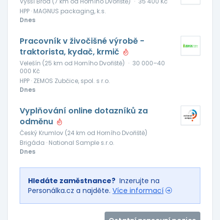
Vyšší Brod (7 km od Horního Dvořiště)
·
35 400 Kč
HPP · MAGNUS packaging, k.s.
Dnes
Pracovník v živočišné výrobě -
traktorista, kydač, krmič
Velešín (25 km od Horního Dvořiště)
·
30 000–40
000 Kč
HPP · ZEMOS Zubčice, spol. s r.o.
Dnes
Vyplňování online dotazníků za
odměnu
Český Krumlov (24 km od Horního Dvořiště)
Brigáda · National Sample s.r.o.
Dnes
Hledáte zaměstnance?
Inzerujte na
Personálka.cz a najděte.
Více informací