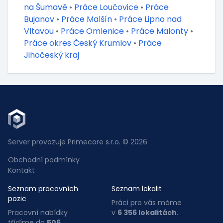
na Šumavě
•
Práce Loučovice
•
Práce
Bujanov
•
Práce Malšín
•
Práce Lipno nad
Vltavou
•
Práce Omlenice
•
Práce Malonty
•
Práce okres Český Krumlov
•
Práce
Jihočeský kraj
Server provozuje Primecore s.r.o. © 2026
Obchodní podmínky
Kontakt
Seznam pracovních
Seznam lokalit
pozic
Práci pro vás máme
Pracovní nabídky
v
6 356 lokalitách
.
třídíme do
506