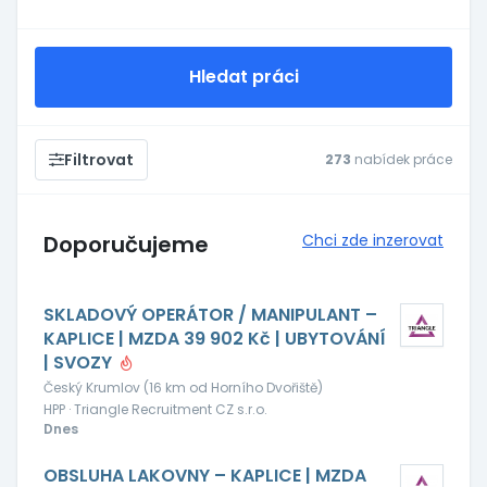
Hledat práci
Filtrovat
273
nabídek práce
Doporučujeme
Chci zde inzerovat
SKLADOVÝ OPERÁTOR / MANIPULANT –
KAPLICE | MZDA 39 902 Kč | UBYTOVÁNÍ
| SVOZY
Český Krumlov (16 km od Horního Dvořiště)
HPP · Triangle Recruitment CZ s.r.o.
Dnes
OBSLUHA LAKOVNY – KAPLICE | MZDA