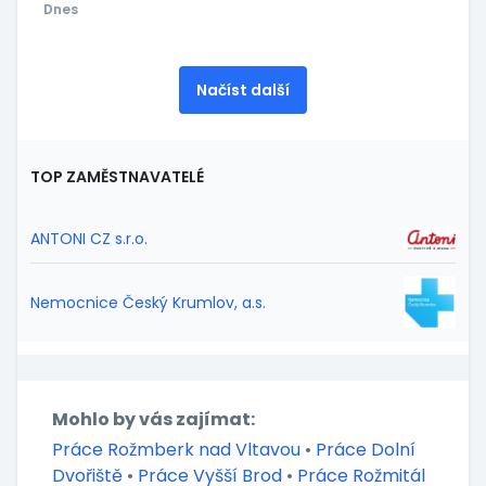
Dnes
Načíst další
TOP ZAMĚSTNAVATELÉ
ANTONI CZ s.r.o.
Nemocnice Český Krumlov, a.s.
Mohlo by vás zajímat:
Práce Rožmberk nad Vltavou
•
Práce Dolní
Dvořiště
•
Práce Vyšší Brod
•
Práce Rožmitál