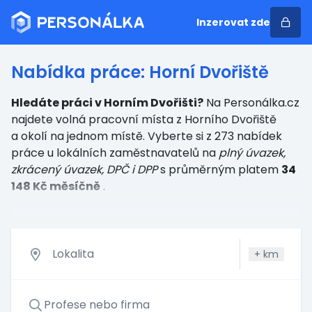
Inzerovat zde
Nabídka práce: Horní Dvořiště
Hledáte práci v Horním Dvořišti?
Na Personálka.cz
najdete volná pracovní místa z Horního Dvořiště
a okolí na jednom místě. Vyberte si z 273 nabídek
práce u lokálních zaměstnavatelů
na
plný úvazek,
zkrácený úvazek, DPČ i DPP
s průměrným platem
34
148 Kč měsíčně
.
+
km