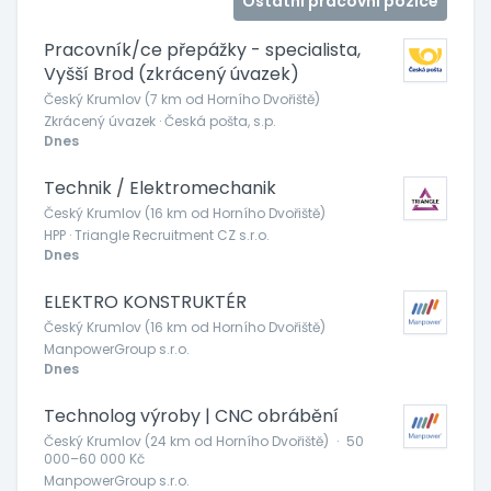
Ostatní pracovní pozice
Pracovník/ce přepážky - specialista,
Vyšší Brod (zkrácený úvazek)
Český Krumlov (7 km od Horního Dvořiště)
Zkrácený úvazek · Česká pošta, s.p.
Dnes
Technik / Elektromechanik
Český Krumlov (16 km od Horního Dvořiště)
HPP · Triangle Recruitment CZ s.r.o.
Dnes
ELEKTRO KONSTRUKTÉR
Český Krumlov (16 km od Horního Dvořiště)
ManpowerGroup s.r.o.
Dnes
Technolog výroby | CNC obrábění
Český Krumlov (24 km od Horního Dvořiště)
·
50
000–60 000 Kč
ManpowerGroup s.r.o.