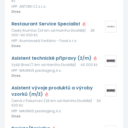
Kč
HPP · ANTONI CZ s.r.o.
Dnes
Restaurant Service Specialist
Český Krumlov (24 km od Horního Dvořiště)
·
28
000–40 000 Kč
HPP · Krumlovská Fontána - Food s.r.o.
Dnes
Asistent technické přípravy (ž/m)
Vyšší Brod (7 km od Horního Dvořiště)
·
40 000 Kč
HPP · MAGNUS packaging, k.s.
Dnes
Asistent vývoje produktů a výroby
vzorků (m/ž)
Černá v Pošumaví (26 km od Horního Dvořiště)
·
34
500 Kč
HPP · MAGNUS packaging, k.s.
Dnes