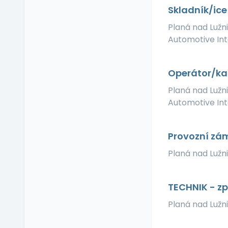
Relax zóna
Skladník/ice
Sick days
Planá nad Lužn
Stravenkový paušál
Automotive Inte
Stravenky
Ubytování
Operátor/ka 
V zahraničí
Planá nad Lužn
Vlastní organizace
práce
Automotive Inte
Výrobky a služby se
slevou
Provozní zá
Vzdělávací kurzy a
školení
Planá nad Lužn
Zaměstnanecké
půjčky
TECHNIK - z
Závodní stravování
Zvláštní prémie
Planá nad Lužn