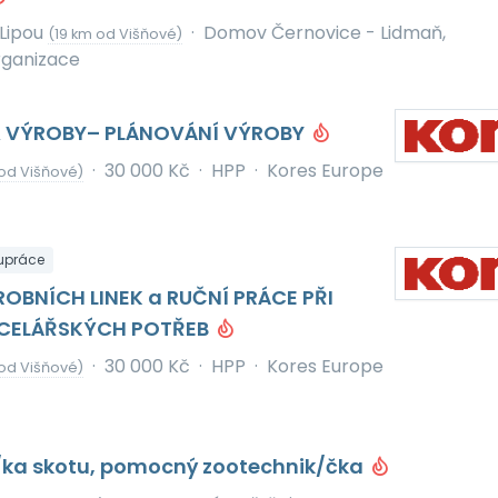
Lipou
·
Domov Černovice - Lidmaň,
(19 km od Višňové)
rganizace
A VÝROBY– PLÁNOVÁNÍ VÝROBY
·
30 000 Kč
·
HPP
·
Kores Europe
od Višňové)
upráce
OBNÍCH LINEK a RUČNÍ PRÁCE PŘI
CELÁŘSKÝCH POTŘEB
·
30 000 Kč
·
HPP
·
Kores Europe
od Višňové)
/ka skotu, pomocný zootechnik/čka