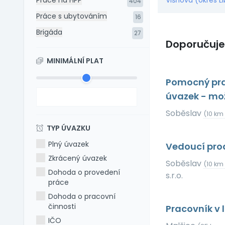
Práce na HPP
Višňová (okres L
404
Práce s ubytováním
16
Brigáda
27
Doporučuj
MINIMÁLNÍ PLAT
Pomocný prac
úvazek - mo
Soběslav
(10 km
TYP ÚVAZKU
Plný úvazek
Vedoucí pro
Zkrácený úvazek
Soběslav
(10 km
Dohoda o provedení
s.r.o.
práce
Dohoda o pracovní
činnosti
Pracovník v
IČO