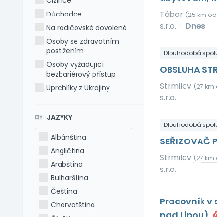
Cizince
Tábor
Důchodce
(25 km od
s.r.o.
·
Dnes
Na rodičovské dovolené
Osoby se zdravotním
postižením
Dlouhodobá spol
Osoby vyžadující
OBSLUHA ST
bezbariérový přístup
Strmilov
(27 km 
Uprchlíky z Ukrajiny
s.r.o.
JAZYKY
Dlouhodobá spol
Albánština
SEŘIZOVAČ PL
Angličtina
Strmilov
(27 km 
Arabština
s.r.o.
Bulharština
Čeština
Pracovník v 
Chorvatština
nad Lipou)