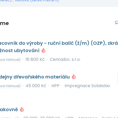
iberec)
,
Višňová (okres Příbram)
eme
C
ovník do výroby - ruční balič (ž/m) (OZP), zkr
žnost ubytování
·
16 800 Kč
·
Centador, s.r.o.
 od Višňové)
dejny dřevařského materiálu
·
45 000 Kč
·
HPP
·
Impregnace Soběslav
 od Višňové)
 lakovně