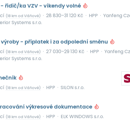
 - řidič/ka VZV - víkendy volné
icí
·
28 830–31 120 Kč
·
HPP
·
Yanfeng Cz
(18 km od Višňové)
rior Systems s.r.o.
výroby - příplatek i za odpolední směnu
icí
·
27 030–29 130 Kč
·
HPP
·
Yanfeng Cz
(18 km od Višňové)
rior Systems s.r.o.
mečník
icí
·
HPP
·
SILON s.r.o.
(18 km od Višňové)
pracování výkresové dokumentace
icí
·
HPP
·
ELK WINDOWS s.r.o.
(18 km od Višňové)