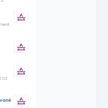
.o.
tment
t CZ
ované