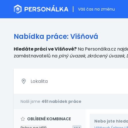
Váš čas na změnu
Nabídka práce: Višňová
Hledáte práci ve Višňové?
Na Personálka.cz najde
zaměstnavatelů
na
plný úvazek, zkrácený úvazek, 
Našli jsme
461 nabídek práce
OBLÍBENÉ KOMBINACE
Nebo jste hleda