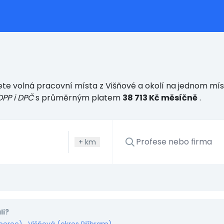
te volná pracovní místa z Višňové a okolí na jednom míst
DPP i DPČ
s průměrným platem
38 713 Kč měsíčně
.
+
km
li?