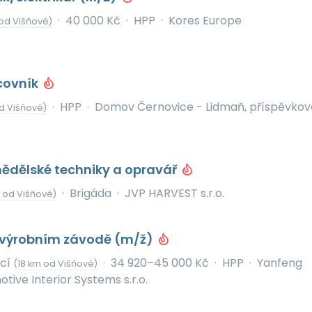
·
40 000 Kč
·
HPP
·
Kores Europe
od Višňové)
covník
·
HPP
·
Domov Černovice - Lidmaň, příspěvkov
d Višňové)
ědělské techniky a opravář
·
Brigáda
·
JVP HARVEST s.r.o.
 od Višňové)
e výrobním závodě (m/ž)
icí
·
34 920–45 000 Kč
·
HPP
·
Yanfeng
(18 km od Višňové)
ive Interior Systems s.r.o.