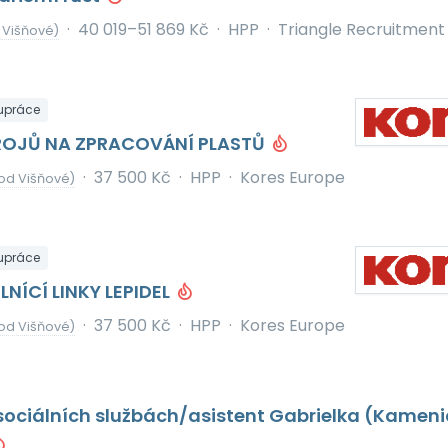
·
40 019–51 869 Kč
·
HPP
·
Triangle Recruitment
 Višňové)
upráce
ROJŮ NA ZPRACOVÁNÍ PLASTŮ
·
37 500 Kč
·
HPP
·
Kores Europe
od Višňové)
upráce
NÍCÍ LINKY LEPIDEL
·
37 500 Kč
·
HPP
·
Kores Europe
od Višňové)
sociálních službách/asistent Gabrielka (Kameni