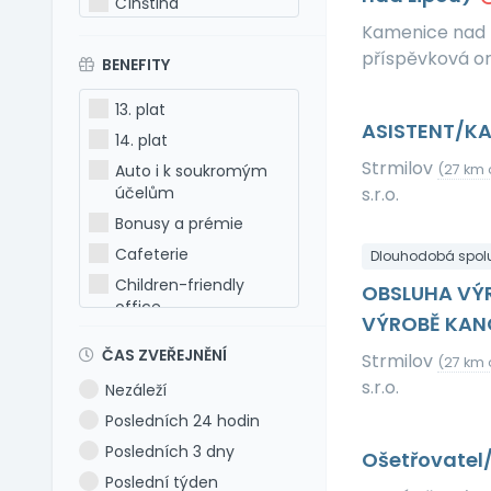
Čínština
Kamenice nad 
Estonština
příspěvková o
BENEFITY
Francouzština
Hebrejština
13. plat
Holandština
ASISTENT/K
14. plat
Italština
Strmilov
Auto i k soukromým
(27 km 
Japonština
účelům
s.r.o.
Latina
Bonusy a prémie
Litevština
Cafeterie
Dlouhodobá spol
Lotyšština
Children-friendly
OBSLUHA VÝR
office
Maďarština
VÝROBĚ KAN
Dog-friendly office
Makedonština
ČAS ZVEŘEJNĚNÍ
Strmilov
(27 km 
Dovolená 5 týdnů
Němčina
s.r.o.
Nezáleží
Dovolená 6 týdnů
Polština
Posledních 24 hodin
Dovolená navíc
Portugalština
Posledních 3 dny
Ošetřovatel
Firemní akce
Rumunština
Poslední týden