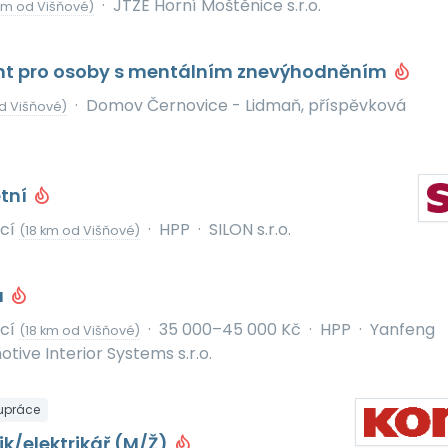
·
JTZE Horní Moštěnice s.r.o.
km od Višňové)
ent pro osoby s mentálním znevýhodněním
·
Domov Černovice - Lidmaň, příspěvková
d Višňové)
etní
icí
·
HPP
·
SILON s.r.o.
(18 km od Višňové)
a
icí
·
35 000–45 000 Kč
·
HPP
·
Yanfeng
(18 km od Višňové)
ive Interior Systems s.r.o.
upráce
ik/elektrikář (M/Ž)