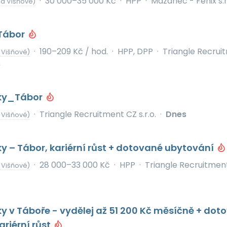
·
30 000–35 000 Kč
·
HPP
·
Mazanec - Fenix s.r
od Višňové)
Tábor
·
190–209 Kč / hod.
·
HPP, DPP
·
Triangle Recrui
 Višňové)
s
nky_Tábor
·
Triangle Recruitment CZ s.r.o.
·
Dnes
 Višňové)
ky – Tábor, kariérní růst + dotované ubytování
·
28 000–33 000 Kč
·
HPP
·
Triangle Recruitmen
 Višňové)
ky v Táboře - vydělej až 51 200 Kč měsíčně + dot
ariérní růst