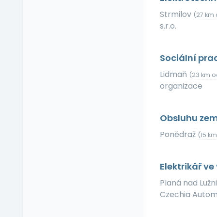
Příspěvek na dopravu
Strmilov
(27 km 
Příspěvek na
s.r.o.
dovolenou
Příspěvek na penzijní
připojištění
Sociální pra
Příspěvek na
Lidmaň
soukromé životní
(23 km o
pojištění
organizace
Příspěvek na
ubytování
Obsluhu zem
Příspěvek na volný čas
Ponědraž
Příspěvek na
(15 km
vzdělávání
Profesní/osobní kouč
Elektrikář v
Provize z prodeje
Planá nad Lužn
Pružná pracovní doba
Czechia Automot
Rekreace ve firemním
zařízení