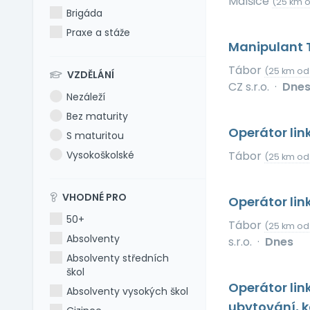
Malšice
(25 km 
Brigáda
Praxe a stáže
Manipulant 
Tábor
(25 km od
VZDĚLÁNÍ
CZ s.r.o.
·
Dne
Nezáleží
Bez maturity
Operátor li
S maturitou
Vysokoškolské
Tábor
(25 km od
VHODNÉ PRO
Operátor lin
50+
Tábor
(25 km od
Absolventy
s.r.o.
·
Dnes
Absolventy středních
škol
Operátor lin
Absolventy vysokých škol
ubytování, k