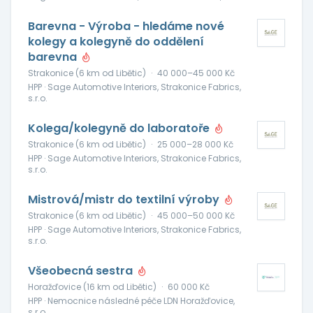
Barevna - Výroba - hledáme nové
kolegy a kolegyně do oddělení
barevna
Strakonice (6 km od Libětic)
·
40 000–45 000 Kč
HPP · Sage Automotive Interiors, Strakonice Fabrics,
s.r.o.
Kolega/kolegyně do laboratoře
Strakonice (6 km od Libětic)
·
25 000–28 000 Kč
HPP · Sage Automotive Interiors, Strakonice Fabrics,
s.r.o.
Mistrová/mistr do textilní výroby
Strakonice (6 km od Libětic)
·
45 000–50 000 Kč
HPP · Sage Automotive Interiors, Strakonice Fabrics,
s.r.o.
Všeobecná sestra
Horažďovice (16 km od Libětic)
·
60 000 Kč
HPP · Nemocnice následné péče LDN Horažďovice,
s.r.o.