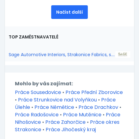
Načíst další
TOP ZAMĚSTNAVATELÉ
Sage Automotive Interiors, Strakonice Fabrics, s.r.o.
Mohlo by vás zajímat:
Práce Sousedovice
•
Práce Přední Zborovice
•
Práce Strunkovice nad Volyňkou
•
Práce
Úlehle
•
Práce Němětice
•
Práce Drachkov
•
Práce Radošovice
•
Práce Mutěnice
•
Práce
Nihošovice
•
Práce Zahorčice
•
Práce okres
Strakonice
•
Práce Jihočeský kraj