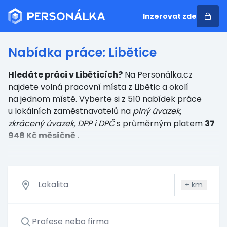
Inzerovat zde
Nabídka práce: Libětice
Hledáte práci v Liběticích?
Na Personálka.cz
najdete volná pracovní místa z Libětic a okolí
na jednom místě. Vyberte si z 510 nabídek práce
u lokálních zaměstnavatelů
na
plný úvazek,
zkrácený úvazek, DPP i DPČ
s průměrným platem
37
948 Kč měsíčně
.
+
km