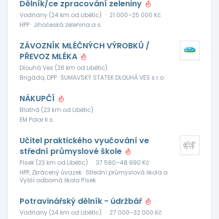
Dělník/ce zpracování zeleniny
Vodňany (24 km od Libětic)
·
21 000–25 000 Kč
HPP · Jihočeská zelenina a.s.
ZÁVOZNÍK MLÉČNÝCH VÝROBKŮ /
PŘEVOZ MLÉKA
Dlouhá Ves (26 km od Libětic)
Brigáda, DPP · ŠUMAVSKÝ STATEK DLOUHÁ VES s.r.o.
NÁKUPČÍ
Blatná (23 km od Libětic)
EM Polar k.s.
Učitel praktického vyučování ve
střední průmyslové škole
Písek (23 km od Libětic)
·
37 580–48 990 Kč
HPP, Zkrácený úvazek · Střední průmyslová škola a
Vyšší odborná škola Písek
Potravinářský dělník - údržbář
Vodňany (24 km od Libětic)
·
27 000–32 000 Kč