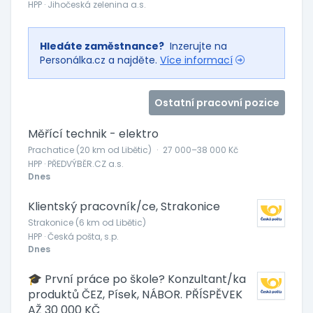
HPP · Jihočeská zelenina a.s.
Hledáte zaměstnance?
Inzerujte na
Personálka.cz a najděte.
Více informací
Ostatní pracovní pozice
Měřící technik - elektro
Prachatice (20 km od Libětic)
·
27 000–38 000 Kč
HPP · PŘEDVÝBĚR.CZ a.s.
Dnes
Klientský pracovník/ce, Strakonice
Strakonice (6 km od Libětic)
HPP · Česká pošta, s.p.
Dnes
🎓 První práce po škole? Konzultant/ka
produktů ČEZ, Písek, NÁBOR. PŘÍSPĚVEK
AŽ 30 000 KČ