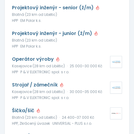
Projektový inženýr - senior (ž/m)
Blatná (23 km od Libětic)
HPP · EM Polar k.s.
Projektový inženýr - junior (ž/m)
Blatná (23 km od Libětic)
HPP · EM Polar k.s.
Operátor výroby
Kasejovice (28 km od Libětic)
·
25 000–30 000 Kč
HPP · P & V ELEKTRONIC spol. s r.o.
Strojař / zámečník
Kasejovice (28 km od Libětic)
·
30 000–35 000 Kč
HPP · P & V ELEKTRONIC spol. s r.o.
Šička/šič
Blatná (23 km od Libětic)
·
24 400–37 000 Kč
HPP, Zkrácený úvazek · UNIVERSAL - PLUS s.r.o.