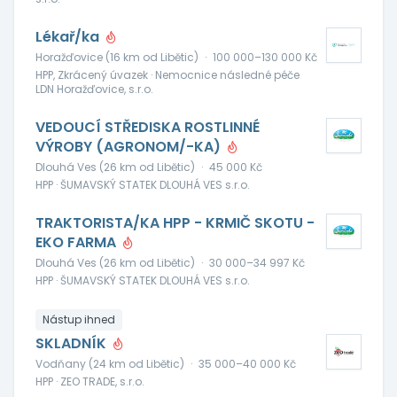
Lékař/ka
Horažďovice (16 km od Libětic)
·
100 000–130 000 Kč
HPP, Zkrácený úvazek · Nemocnice následné péče
LDN Horažďovice, s.r.o.
VEDOUCÍ STŘEDISKA ROSTLINNÉ
VÝROBY (AGRONOM/-KA)
Dlouhá Ves (26 km od Libětic)
·
45 000 Kč
HPP · ŠUMAVSKÝ STATEK DLOUHÁ VES s.r.o.
TRAKTORISTA/KA HPP - KRMIČ SKOTU -
EKO FARMA
Dlouhá Ves (26 km od Libětic)
·
30 000–34 997 Kč
HPP · ŠUMAVSKÝ STATEK DLOUHÁ VES s.r.o.
Nástup ihned
SKLADNÍK
Vodňany (24 km od Libětic)
·
35 000–40 000 Kč
HPP · ZEO TRADE, s.r.o.