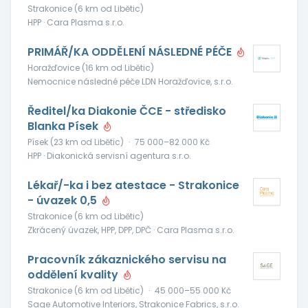
Strakonice (6 km od Libětic)
HPP · Cara Plasma s.r.o.
PRIMÁŘ/KA ODDĚLENÍ NÁSLEDNÉ PÉČE
Horažďovice (16 km od Libětic)
Nemocnice následné péče LDN Horažďovice, s.r.o.
Ředitel/ka Diakonie ČCE - středisko
Blanka Písek
Písek (23 km od Libětic)
·
75 000–82 000 Kč
HPP · Diakonická servisní agentura s.r.o.
Lékař/-ka i bez atestace - Strakonice
- úvazek 0,5
Strakonice (6 km od Libětic)
Zkrácený úvazek, HPP, DPP, DPČ · Cara Plasma s.r.o.
Pracovník zákaznického servisu na
oddělení kvality
Strakonice (6 km od Libětic)
·
45 000–55 000 Kč
Sage Automotive Interiors, Strakonice Fabrics, s.r.o.