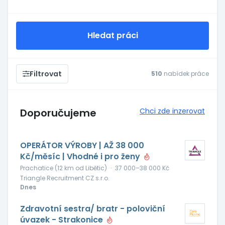
Hledat práci
Filtrovat
510
nabídek práce
Doporučujeme
Chci zde inzerovat
OPERÁTOR VÝROBY | AŽ 38 000
Kč/měsíc | Vhodné i pro ženy
Prachatice (12 km od Libětic)
·
37 000–38 000 Kč
Triangle Recruitment CZ s.r.o.
Dnes
Zdravotní sestra/ bratr - poloviční
úvazek - Strakonice