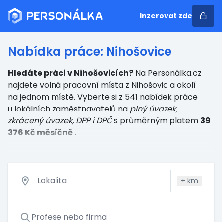
Inzerovat zde
Nabídka práce: Nihošovice
Hledáte práci v Nihošovicích?
Na Personálka.cz
najdete volná pracovní místa z Nihošovic a okolí
na jednom místě. Vyberte si z 541 nabídek práce
u lokálních zaměstnavatelů
na
plný úvazek,
zkrácený úvazek, DPP i DPČ
s průměrným platem
39
376 Kč měsíčně
.
+
km