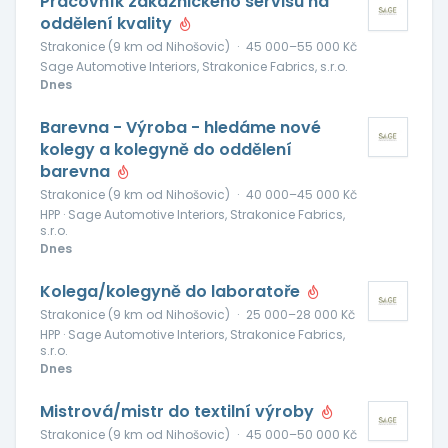
Pracovník zákaznického servisu na
oddělení kvality
Strakonice (9 km od Nihošovic)
·
45 000–55 000 Kč
Sage Automotive Interiors, Strakonice Fabrics, s.r.o.
Dnes
Barevna - Výroba - hledáme nové
kolegy a kolegyně do oddělení
barevna
Strakonice (9 km od Nihošovic)
·
40 000–45 000 Kč
HPP · Sage Automotive Interiors, Strakonice Fabrics,
s.r.o.
Dnes
Kolega/kolegyně do laboratoře
Strakonice (9 km od Nihošovic)
·
25 000–28 000 Kč
HPP · Sage Automotive Interiors, Strakonice Fabrics,
s.r.o.
Dnes
Mistrová/mistr do textilní výroby
Strakonice (9 km od Nihošovic)
·
45 000–50 000 Kč