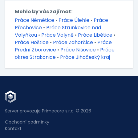
Mohlo by vás zajímat:
Práce Němětice
•
Práce Úlehle
•
Práce
Přechovice
•
Práce Strunkovice nad
Volyňkou
•
Práce Volyně
•
Práce Libětice
•
Práce Hoštice
•
Práce Zahorčice
•
Práce
Přední Zborovice
•
Práce Nišovice
•
Práce
okres Strakonice
•
Práce Jihočeský kraj
Server provozuje Primecore s.r.o. © 2026
Obchodní podmínky
Kontakt