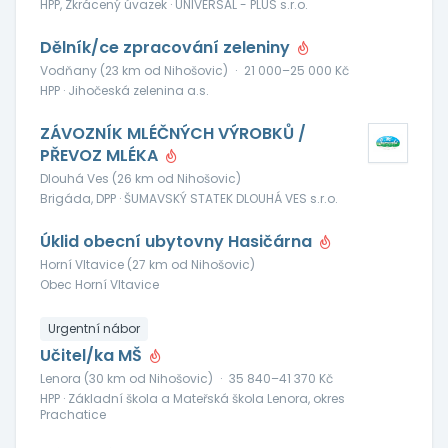
HPP, Zkrácený úvazek · UNIVERSAL - PLUS s.r.o.
Dělník/ce zpracování zeleniny
Vodňany (23 km od Nihošovic)
·
21 000–25 000 Kč
HPP · Jihočeská zelenina a.s.
ZÁVOZNÍK MLÉČNÝCH VÝROBKŮ /
PŘEVOZ MLÉKA
Dlouhá Ves (26 km od Nihošovic)
Brigáda, DPP · ŠUMAVSKÝ STATEK DLOUHÁ VES s.r.o.
Úklid obecní ubytovny Hasičárna
Horní Vltavice (27 km od Nihošovic)
Obec Horní Vltavice
Urgentní nábor
Učitel/ka MŠ
Lenora (30 km od Nihošovic)
·
35 840–41 370 Kč
HPP · Základní škola a Mateřská škola Lenora, okres
Prachatice