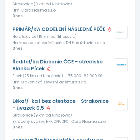
Strakonice (9 km od Nihošovic)
HPP · Cara Plasma s.r.o.
Dnes
PRIMÁŘ/KA ODDĚLENÍ NÁSLEDNÉ PÉČE
Horažďovice (19 km od Nihošovic)
Nemocnice následné péče LDN Horažďovice, s.r.o.
Dnes
Ředitel/ka Diakonie ČCE - středisko
Blanka Písek
Písek (25 km od Nihošovic)
·
75 000–82 000 Kč
HPP · Diakonická servisní agentura s.r.o.
Dnes
Lékař/-ka i bez atestace - Strakonice
- úvazek 0,5
Strakonice (9 km od Nihošovic)
Zkrácený úvazek, HPP, DPP, DPČ · Cara Plasma s.r.o.
Dnes