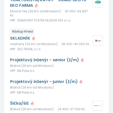
EKO FARMA
Dlouhá Ves (26 km od Nihošovic)
·
30 000–34 997
Kč
HPP · ŠUMAVSKÝ STATEK DLOUHÁ VES s.r.o.
Nástup ihned
SKLADNÍK
Vodňany (23 km od Nihošovic)
·
35 000–40 000 Kč
HPP · ZEO TRADE, s.r.o.
Projektový inženýr - senior (ž/m)
Blatná (26 km od Nihošovic)
HPP · EM Polar k.s.
Projektový inženýr - junior (ž/m)
Blatná (26 km od Nihošovic)
HPP · EM Polar k.s.
Šička/šič
Blatná (26 km od Nihošovic)
·
24 400–37 000 Kč