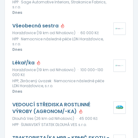
HPP · Sage Automotive Interiors, Strakonice Fabrics,
s.r.o.
Dnes
Všeobecná sestra
Horažďovice (19 km od Nihošovic)
·
60 000 Kč
HPP · Nemocnice následné péče LDN Horažďovice,
s.r.o.
Dnes
Lékař/ka
Horažďovice (19 km od Nihošovic)
·
100 000–130
000 Kč
HPP, Zkrácený úvazek · Nemocnice následné péče
LDN Horažďovice, s.r.o.
Dnes
VEDOUCÍ STŘEDISKA ROSTLINNÉ
VÝROBY (AGRONOM/-KA)
Dlouhá Ves (26 km od Nihošovic)
·
45 000 Kč
HPP · ŠUMAVSKÝ STATEK DLOUHÁ VES s.r.o.
TRAKTORISTA/KA HPP - KRMIČ SKOTU -