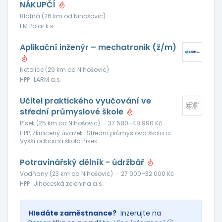
NÁKUPČÍ
Blatná (26 km od Nihošovic)
EM Polar k.s.
Aplikační inženýr – mechatronik (ž/m)
Netolice (29 km od Nihošovic)
HPP · LARM a.s.
Učitel praktického vyučování ve
střední průmyslové škole
Písek (25 km od Nihošovic)
·
37 580–48 990 Kč
HPP, Zkrácený úvazek · Střední průmyslová škola a
Vyšší odborná škola Písek
Potravinářský dělník - údržbář
Vodňany (23 km od Nihošovic)
·
27 000–32 000 Kč
HPP · Jihočeská zelenina a.s.
Hledáte zaměstnance?
Inzerujte na