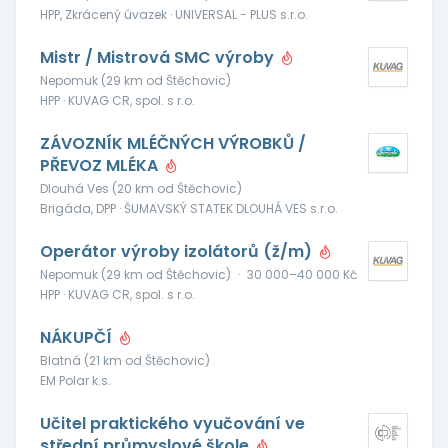
HPP, Zkrácený úvazek · UNIVERSAL - PLUS s.r.o.
Mistr / Mistrová SMC výroby
Nepomuk (29 km od Štěchovic)
HPP · KUVAG CR, spol. s r.o.
ZÁVOZNÍK MLÉČNÝCH VÝROBKŮ /
PŘEVOZ MLÉKA
Dlouhá Ves (20 km od Štěchovic)
Brigáda, DPP · ŠUMAVSKÝ STATEK DLOUHÁ VES s.r.o.
Operátor výroby izolátorů (ž/m)
Nepomuk (29 km od Štěchovic)
·
30 000–40 000 Kč
HPP · KUVAG CR, spol. s r.o.
NÁKUPČÍ
Blatná (21 km od Štěchovic)
EM Polar k.s.
Učitel praktického vyučování ve
střední průmyslové škole