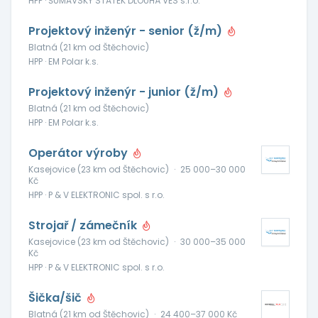
HPP · ŠUMAVSKÝ STATEK DLOUHÁ VES s.r.o.
Projektový inženýr - senior (ž/m)
Blatná (21 km od Štěchovic)
HPP · EM Polar k.s.
Projektový inženýr - junior (ž/m)
Blatná (21 km od Štěchovic)
HPP · EM Polar k.s.
Operátor výroby
Kasejovice (23 km od Štěchovic)
·
25 000–30 000
Kč
HPP · P & V ELEKTRONIC spol. s r.o.
Strojař / zámečník
Kasejovice (23 km od Štěchovic)
·
30 000–35 000
Kč
HPP · P & V ELEKTRONIC spol. s r.o.
Šička/šič
Blatná (21 km od Štěchovic)
·
24 400–37 000 Kč