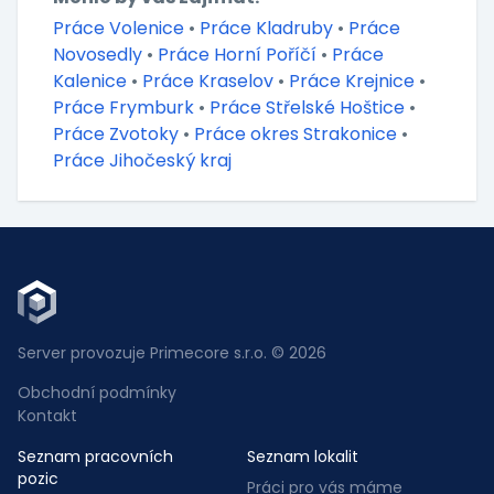
Práce Volenice
•
Práce Kladruby
•
Práce
Novosedly
•
Práce Horní Poříčí
•
Práce
Kalenice
•
Práce Kraselov
•
Práce Krejnice
•
Práce Frymburk
•
Práce Střelské Hoštice
•
Práce Zvotoky
•
Práce okres Strakonice
•
Práce Jihočeský kraj
Server provozuje Primecore s.r.o. © 2026
Obchodní podmínky
Kontakt
Seznam pracovních
Seznam lokalit
pozic
Práci pro vás máme