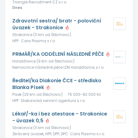
Triangle Recruitment CZ s.r.o.
Dnes
Zdravotní sestra/ bratr - poloviční
úvazek - Strakonice
Strakonice (11 km od Štěchovic)
HPP · Cara Plasma s.r.o.
PRIMÁŘ/KA ODDĚLENÍ NÁSLEDNÉ PÉČE
Horažďovice (9 km od Štěchovic)
Nemocnice následné péče LDN Horažďovice, s.r.o.
Ředitel/ka Diakonie ČCE - středisko
Blanka Písek
Písek (29 km od Štěchovic)
·
75 000–82 000 Kč
HPP · Diakonická servisní agentura s.r.o.
Lékař/-ka i bez atestace - Strakonice
- úvazek 0,5
Strakonice (11 km od Štěchovic)
Zkrácený úvazek, HPP, DPP, DPČ · Cara Plasma s.r.o.