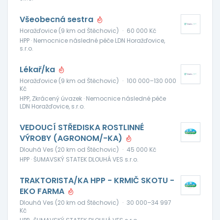
Všeobecná sestra
Horažďovice (9 km od Štěchovic)
·
60 000 Kč
HPP · Nemocnice následné péče LDN Horažďovice,
s.r.o.
Lékař/ka
Horažďovice (9 km od Štěchovic)
·
100 000–130 000
Kč
HPP, Zkrácený úvazek · Nemocnice následné péče
LDN Horažďovice, s.r.o.
VEDOUCÍ STŘEDISKA ROSTLINNÉ
VÝROBY (AGRONOM/-KA)
Dlouhá Ves (20 km od Štěchovic)
·
45 000 Kč
HPP · ŠUMAVSKÝ STATEK DLOUHÁ VES s.r.o.
TRAKTORISTA/KA HPP - KRMIČ SKOTU -
EKO FARMA
Dlouhá Ves (20 km od Štěchovic)
·
30 000–34 997
Kč