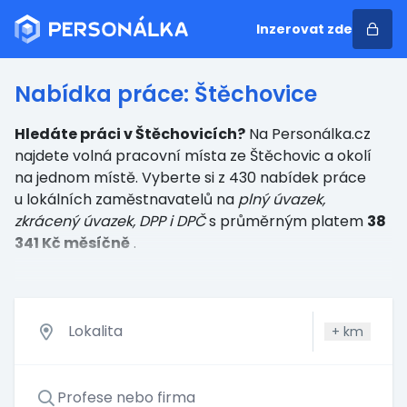
Inzerovat zde
Nabídka práce: Štěchovice
Hledáte práci v Štěchovicích?
Na Personálka.cz
najdete volná pracovní místa ze Štěchovic a okolí
na jednom místě. Vyberte si z 430 nabídek práce
u lokálních zaměstnavatelů
na
plný úvazek,
zkrácený úvazek, DPP i DPČ
s průměrným platem
38
341 Kč měsíčně
.
+
km