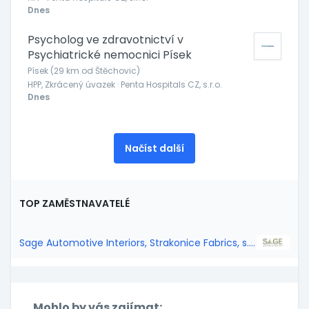
Dnes
Psycholog ve zdravotnictví v
Psychiatrické nemocnici Písek
Písek (29 km od Štěchovic)
HPP, Zkrácený úvazek · Penta Hospitals CZ, s.r.o.
Dnes
Načíst další
TOP ZAMĚSTNAVATELÉ
Sage Automotive Interiors, Strakonice Fabrics, s.r.o.
Mohlo by vás zajímat: