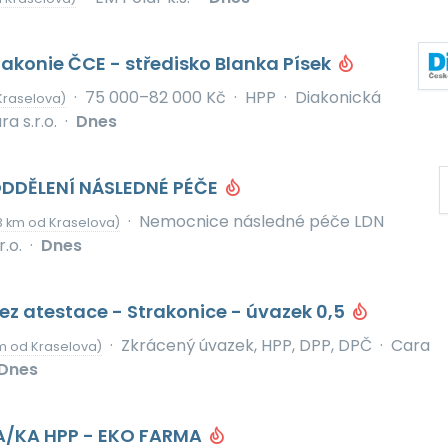
iakonie ČCE - středisko Blanka Písek
·
75 000–82 000 Kč
·
HPP
·
Diakonická
Kraselova)
a s.r.o.
·
Dnes
DDĚLENÍ NÁSLEDNÉ PÉČE
·
Nemocnice následné péče LDN
3 km od Kraselova)
.o.
·
Dnes
bez atestace - Strakonice - úvazek 0,5
·
Zkrácený úvazek, HPP, DPP, DPČ
·
Cara
m od Kraselova)
Dnes
A/KA HPP - EKO FARMA