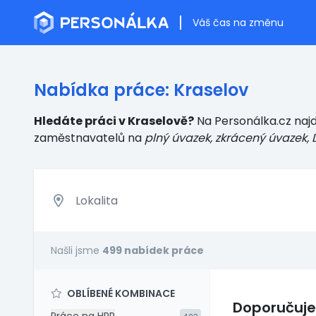
Váš čas na změnu
Nabídka práce: Kraselov
Hledáte práci v Kraselově?
Na Personálka.cz najd
zaměstnavatelů
na
plný úvazek, zkrácený úvazek, 
Našli jsme
499 nabídek práce
OBLÍBENÉ KOMBINACE
Doporučuj