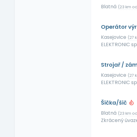
Příspěvek na dopravu
Blatná
(23 km od
Příspěvek na
dovolenou
Operátor vý
Příspěvek na penzijní
připojištění
Kasejovice
(27 
Příspěvek na
ELEKTRONIC spol
soukromé životní
pojištění
Příspěvek na
Strojař / zá
ubytování
Kasejovice
(27 
Příspěvek na volný čas
ELEKTRONIC spol
Příspěvek na
vzdělávání
Profesní/osobní kouč
Šička/šič
Provize z prodeje
Blatná
(23 km od
Pružná pracovní doba
Zkrácený úvaz
Rekreace ve firemním
zařízení