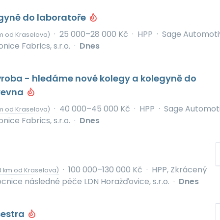
gyně do laboratoře
·
25 000–28 000 Kč
·
HPP
·
Sage Automoti
m od Kraselova)
onice Fabrics, s.r.o.
·
Dnes
ýroba - hledáme nové kolegy a kolegyně do
revna
·
40 000–45 000 Kč
·
HPP
·
Sage Automot
m od Kraselova)
onice Fabrics, s.r.o.
·
Dnes
·
100 000–130 000 Kč
·
HPP, Zkrácený
3 km od Kraselova)
nice následné péče LDN Horažďovice, s.r.o.
·
Dnes
estra