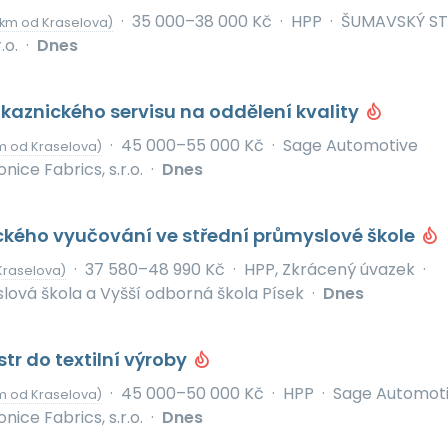
·
35 000–38 000 Kč
·
HPP
·
ŠUMAVSKÝ S
 km od Kraselova)
.o.
·
Dnes
kaznického servisu na oddělení kvality
·
45 000–55 000 Kč
·
Sage Automotive
m od Kraselova)
onice Fabrics, s.r.o.
·
Dnes
ického vyučování ve střední průmyslové škole
·
37 580–48 990 Kč
·
HPP, Zkrácený úvazek
·
Kraselova)
lová škola a Vyšší odborná škola Písek
·
Dnes
tr do textilní výroby
·
45 000–50 000 Kč
·
HPP
·
Sage Automot
m od Kraselova)
onice Fabrics, s.r.o.
·
Dnes