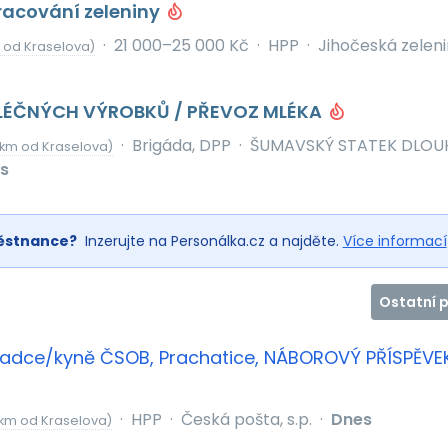
racování zeleniny
·
21 000–25 000 Kč
·
HPP
·
Jihočeská zelenin
 od Kraselova)
LÉČNÝCH VÝROBKŮ / PŘEVOZ MLÉKA
·
Brigáda, DPP
·
ŠUMAVSKÝ STATEK DLOU
 km od Kraselova)
s
ěstnance?
Inzerujte na Personálka.cz a najděte.
Více informací
Ostatní 
adce/kyně ČSOB, Prachatice, NÁBOROVÝ PŘÍSPĚVE
·
HPP
·
Česká pošta, s.p.
·
Dnes
 km od Kraselova)