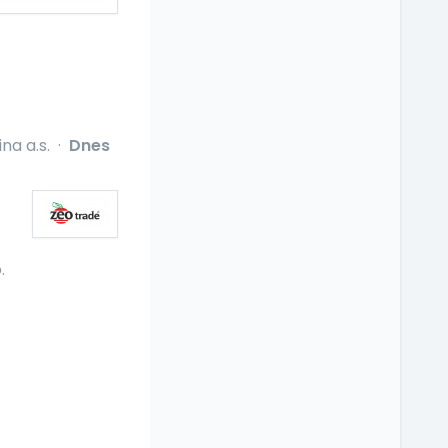
na a.s.
·
Dnes
.