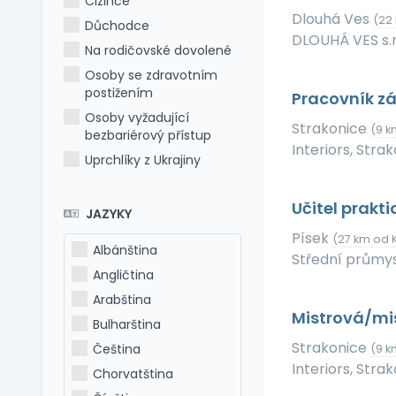
Cizince
Dlouhá Ves
(22
Důchodce
DLOUHÁ VES s.r
Na rodičovské dovolené
Osoby se zdravotním
postižením
Pracovník zá
Osoby vyžadující
Strakonice
(9 k
bezbariérový přístup
Interiors, Strak
Uprchlíky z Ukrajiny
Učitel prakt
JAZYKY
Písek
(27 km od 
Albánština
Střední průmys
Angličtina
Arabština
Mistrová/mis
Bulharština
Strakonice
Čeština
(9 k
Interiors, Strak
Chorvatština