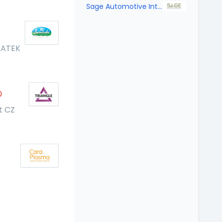
Sage Automotive Interiors, Strakonice Fabrics, s.r.o.
TATEK
t CZ