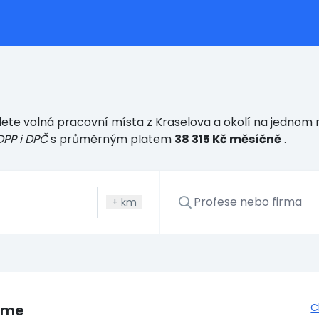
ete volná pracovní místa z Kraselova a okolí na jednom m
DPP i DPČ
s průměrným platem
38 315 Kč měsíčně
.
+
km
eme
C