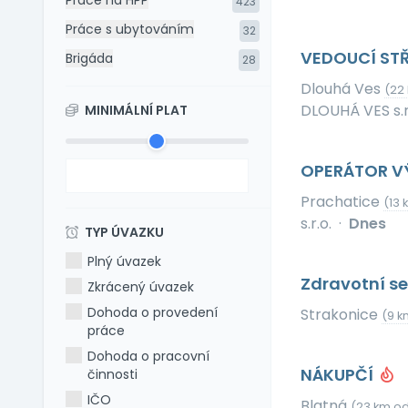
Práce na HPP
423
Práce s ubytováním
32
VEDOUCÍ ST
Brigáda
28
Dlouhá Ves
(22
DLOUHÁ VES s.r
MINIMÁLNÍ PLAT
OPERÁTOR VÝR
Prachatice
(13 
s.r.o.
·
Dnes
TYP ÚVAZKU
Plný úvazek
Zdravotní se
Zkrácený úvazek
Dohoda o provedení
Strakonice
(9 k
práce
Dohoda o pracovní
NÁKUPČÍ
činnosti
IČO
Blatná
(23 km od