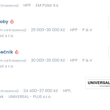
·
HPP
·
EM Polar k.s.
 Kraselova)
roby
·
25 000–30 000 Kč
·
HPP
·
P & V
km od Kraselova)
. s r.o.
mečník
·
30 000–35 000 Kč
·
HPP
·
P & V
km od Kraselova)
. s r.o.
·
24 400–37 000 Kč
·
HPP,
 Kraselova)
ek
·
UNIVERSAL - PLUS s.r.o.