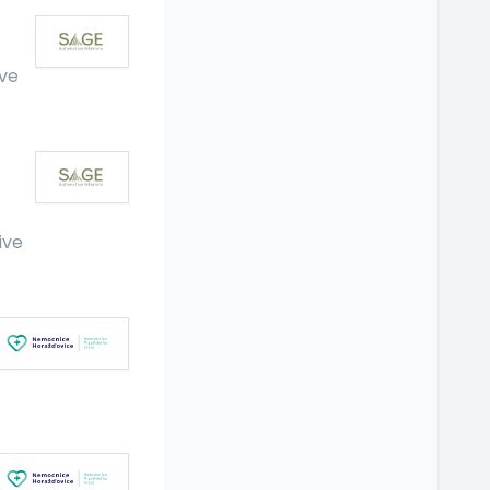
ve
ive