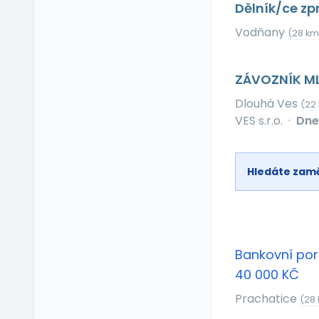
Dělník/ce zp
Relax zóna
Sick days
Vodňany
(28 km
Stravenkový paušál
Stravenky
ZÁVOZNÍK M
Ubytování
Dlouhá Ves
(22
V zahraničí
VES s.r.o.
·
Dne
Vlastní organizace
práce
Výrobky a služby se
Hledáte zam
slevou
Vzdělávací kurzy a
školení
Zaměstnanecké
půjčky
Bankovní por
Závodní stravování
40 000 KČ
Zvláštní prémie
Prachatice
(28