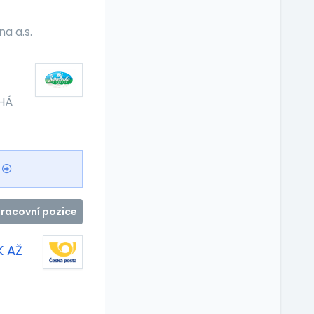
a a.s.
HÁ
pracovní pozice
K AŽ