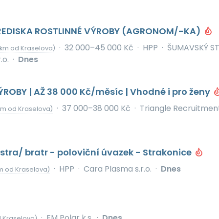
ŘEDISKA ROSTLINNÉ VÝROBY (AGRONOM/-KA)
·
32 000–45 000 Kč
·
HPP
·
ŠUMAVSKÝ S
 km od Kraselova)
.o.
·
Dnes
OBY | AŽ 38 000 Kč/měsíc | Vhodné i pro ženy
·
37 000–38 000 Kč
·
Triangle Recruitmen
km od Kraselova)
stra/ bratr - poloviční úvazek - Strakonice
·
HPP
·
Cara Plasma s.r.o.
·
Dnes
m od Kraselova)
·
EM Polar k.s.
·
Dnes
 Kraselova)