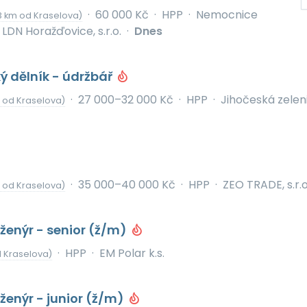
·
60 000 Kč
·
HPP
·
Nemocnice
3 km od Kraselova)
LDN Horažďovice, s.r.o.
·
Dnes
ý dělník - údržbář
·
27 000–32 000 Kč
·
HPP
·
Jihočeská zeleni
 od Kraselova)
·
35 000–40 000 Kč
·
HPP
·
ZEO TRADE, s.r.o
 od Kraselova)
nženýr - senior (ž/m)
·
HPP
·
EM Polar k.s.
 Kraselova)
nženýr - junior (ž/m)