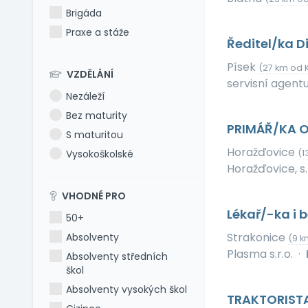
Brigáda
Praxe a stáže
Ředitel/ka D
Písek
(27 km od 
VZDĚLÁNÍ
servisní agentur
Nezáleží
Bez maturity
PRIMÁŘ/KA O
S maturitou
Horažďovice
Vysokoškolské
(1
Horažďovice, s.r
VHODNÉ PRO
Lékař/-ka i 
50+
Strakonice
Absolventy
(9 k
Plasma s.r.o.
·
Absolventy středních
škol
Absolventy vysokých škol
TRAKTORIST