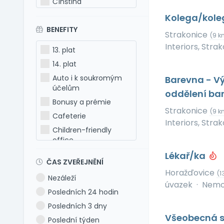
Čínština
Estonština
Kolega/kole
BENEFITY
Francouzština
Strakonice
(9 k
Hebrejština
Interiors, Strak
13. plat
Holandština
14. plat
Italština
Auto i k soukromým
Barevna - V
Japonština
účelům
oddělení ba
Latina
Bonusy a prémie
Strakonice
(9 k
Litevština
Cafeterie
Interiors, Strak
Lotyšština
Children-friendly
office
Maďarština
Dog-friendly office
Lékař/ka
Makedonština
ČAS ZVEŘEJNĚNÍ
Dovolená 5 týdnů
Němčina
Horažďovice
(1
Nezáleží
Dovolená 6 týdnů
Polština
úvazek
·
Nemoc
Posledních 24 hodin
Dovolená navíc
Portugalština
Posledních 3 dny
Firemní akce
Rumunština
Všeobecná s
Poslední týden