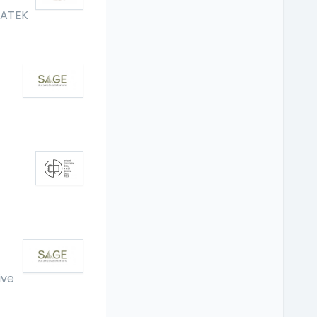
TATEK
ive