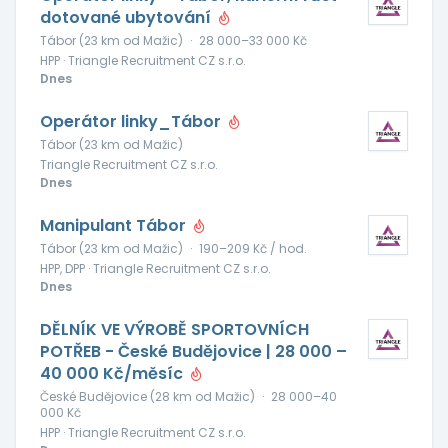
dotované ubytování
Tábor (23 km od Mažic)
·
28 000–33 000 Kč
HPP · Triangle Recruitment CZ s.r.o.
Dnes
Operátor linky_Tábor
Tábor (23 km od Mažic)
Triangle Recruitment CZ s.r.o.
Dnes
Manipulant Tábor
Tábor (23 km od Mažic)
·
190–209 Kč / hod.
HPP, DPP · Triangle Recruitment CZ s.r.o.
Dnes
DĚLNÍK VE VÝROBĚ SPORTOVNÍCH
POTŘEB - České Budějovice | 28 000 –
40 000 Kč/měsíc
České Budějovice (28 km od Mažic)
·
28 000–40
000 Kč
HPP · Triangle Recruitment CZ s.r.o.