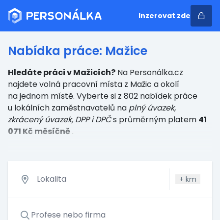
Inzerovat zde
Nabídka práce: Mažice
Hledáte práci v Mažicích?
Na Personálka.cz
najdete volná pracovní místa z Mažic a okolí
na jednom místě. Vyberte si z 802 nabídek práce
u lokálních zaměstnavatelů
na
plný úvazek,
zkrácený úvazek, DPP i DPČ
s průměrným platem
41
071 Kč měsíčně
.
+
km