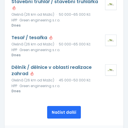
Stavební truhlář / stavební truhlářka
Olešná (26 km od Mažic)
·
50 000–65 000 Kč
HPP · Green engineering s.r.o.
Dnes
Tesař / tesařka
Olešná (26 km od Mažic)
·
50 000–65 000 Kč
HPP · Green engineering s.r.o.
Dnes
Dělník / dělnice v oblasti realizace
zahrad
Olešná (26 km od Mažic)
·
45 000–50 000 Kč
HPP · Green engineering s.r.o.
Dnes
Načíst další