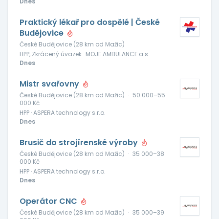
Dnes
Praktický lékař pro dospělé | České
Budějovice
České Budějovice (28 km od Mažic)
HPP, Zkrácený úvazek · MOJE AMBULANCE a.s.
Dnes
Mistr svařovny
České Budějovice (28 km od Mažic)
·
50 000–55
000 Kč
HPP · ASPERA technology s.r.o.
Dnes
Brusič do strojírenské výroby
České Budějovice (28 km od Mažic)
·
35 000–38
000 Kč
HPP · ASPERA technology s.r.o.
Dnes
Operátor CNC
České Budějovice (28 km od Mažic)
·
35 000–39