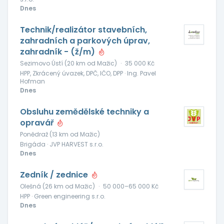
Dnes
Technik/realizátor stavebních,
zahradních a parkových úprav,
zahradník - (ž/m)
Sezimovo Ústí (20 km od Mažic)
·
35 000 Kč
HPP, Zkrácený úvazek, DPČ, IČO, DPP · Ing. Pavel
Hofman
Dnes
Obsluhu zemědělské techniky a
opravář
Ponědraž (13 km od Mažic)
Brigáda · JVP HARVEST s.r.o.
Dnes
Zedník / zednice
Olešná (26 km od Mažic)
·
50 000–65 000 Kč
HPP · Green engineering s.r.o.
Dnes