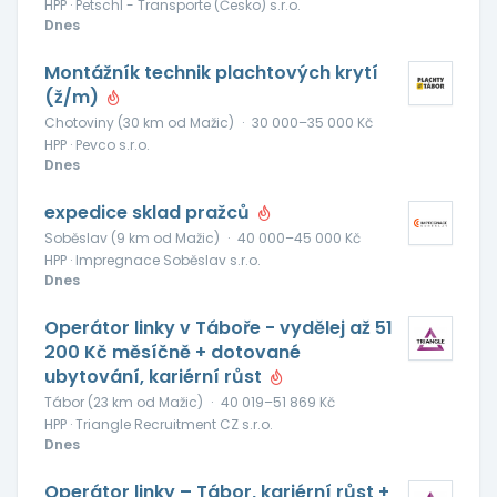
HPP · Petschl - Transporte (Česko) s.r.o.
Dnes
Montážník technik plachtových krytí
(ž/m)
Chotoviny (30 km od Mažic)
·
30 000–35 000 Kč
HPP · Pevco s.r.o.
Dnes
expedice sklad pražců
Soběslav (9 km od Mažic)
·
40 000–45 000 Kč
HPP · Impregnace Soběslav s.r.o.
Dnes
Operátor linky v Táboře - vydělej až 51
200 Kč měsíčně + dotované
ubytování, kariérní růst
Tábor (23 km od Mažic)
·
40 019–51 869 Kč
HPP · Triangle Recruitment CZ s.r.o.
Dnes
Operátor linky – Tábor, kariérní růst +