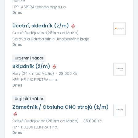
000 Kč
HPP · ASPERA technology s.r.o.
Dnes
Účetní, skladník (ž/m)
České Budějovice (28 km od Mažic)
Správa a údržba silnic Jihočeského kraje
Dnes
Urgentní nábor
Skladník (ž/m)
Hůry (24 km od Mažic)
·
28 000 Kč
HPP · HELLUX ELEKTRA s.r.o.
Dnes
Urgentní nábor
Zámečník / Obsluha CNC strojů (ž/m)
České Budějovice (28 km od Mažic)
·
35 000 Kč
HPP · HELLUX ELEKTRA s.r.o.
Dnes