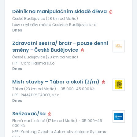
Dělník na manipulačním skladě dřeva
České Budějovice (28 km od Mažic)
Lesy a rybníky města Českých Budějovic s.r.o.
Dnes
Zdravotní sestra/ bratr - pouze denní
směny - České Budějovice
České Budějovice (28 km od Mažic)
HPP · Cara Plasma s.r.o.
Dnes
Mistr stavby – Tábor a okolí (ž/m)
Tábor (23 km od Mažic)
·
35 000–45 000 Kč
HPP · PAMÁTKY TÁBOR, s.r.o.
Dnes
Seřizovač/ka
Planá nad Lužnicí (17 km od Mažic)
·
35 000–45
000 Kč
HPP · Yanfeng Czechia Automotive Interior Systems
s.r.o.