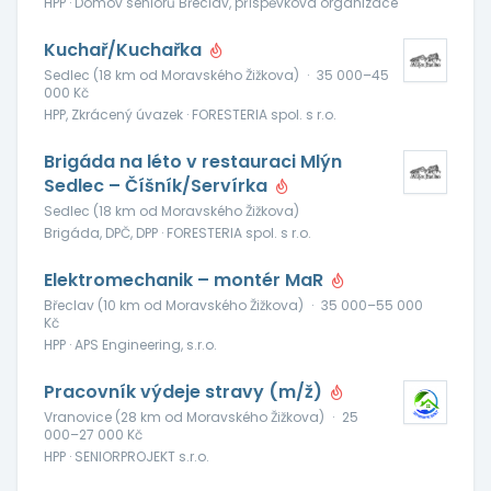
HPP · Domov seniorů Břeclav, příspěvková organizace
Kuchař/Kuchařka
Sedlec (18 km od Moravského Žižkova)
·
35 000–45
000 Kč
HPP, Zkrácený úvazek · FORESTERIA spol. s r.o.
Brigáda na léto v restauraci Mlýn
Sedlec – Číšník/Servírka
Sedlec (18 km od Moravského Žižkova)
Brigáda, DPČ, DPP · FORESTERIA spol. s r.o.
Elektromechanik – montér MaR
Břeclav (10 km od Moravského Žižkova)
·
35 000–55 000
Kč
HPP · APS Engineering, s.r.o.
Pracovník výdeje stravy (m/ž)
Vranovice (28 km od Moravského Žižkova)
·
25
000–27 000 Kč
HPP · SENIORPROJEKT s.r.o.