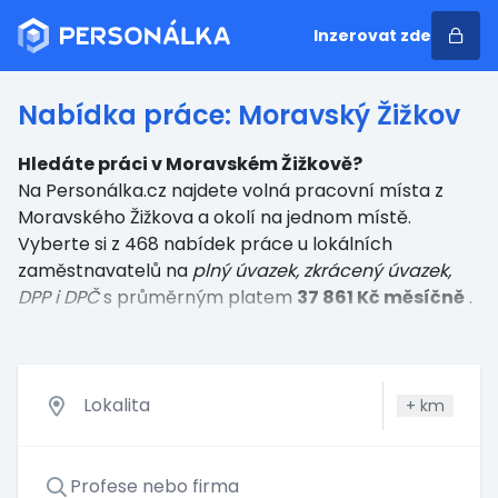
Inzerovat zde
Nabídka práce: Moravský Žižkov
Hledáte práci v Moravském Žižkově?
Na Personálka.cz najdete volná pracovní místa z
Moravského Žižkova a okolí na jednom místě.
Vyberte si z 468 nabídek práce u lokálních
zaměstnavatelů
na
plný úvazek, zkrácený úvazek,
DPP i DPČ
s průměrným platem
37 861 Kč měsíčně
.
+
km