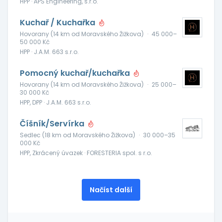
HPP · APS Engineering, s.r.o.
Kuchař / Kuchařka
Hovorany (14 km od Moravského Žižkova)
·
45 000–
50 000 Kč
HPP · J.A.M. 663 s.r.o.
Pomocný kuchař/kuchařka
Hovorany (14 km od Moravského Žižkova)
·
25 000–
30 000 Kč
HPP, DPP · J.A.M. 663 s.r.o.
Číšník/Servírka
Sedlec (18 km od Moravského Žižkova)
·
30 000–35
000 Kč
HPP, Zkrácený úvazek · FORESTERIA spol. s r.o.
Načíst další