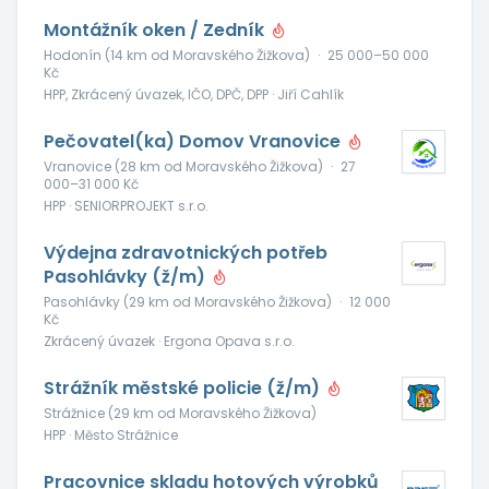
Montážník oken / Zedník
Hodonín (14 km od Moravského Žižkova)
·
25 000–50 000
Kč
HPP, Zkrácený úvazek, IČO, DPČ, DPP · Jiří Cahlík
Pečovatel(ka) Domov Vranovice
Vranovice (28 km od Moravského Žižkova)
·
27
000–31 000 Kč
HPP · SENIORPROJEKT s.r.o.
Výdejna zdravotnických potřeb
Pasohlávky (ž/m)
Pasohlávky (29 km od Moravského Žižkova)
·
12 000
Kč
Zkrácený úvazek · Ergona Opava s.r.o.
Strážník městské policie (ž/m)
Strážnice (29 km od Moravského Žižkova)
HPP · Město Strážnice
Pracovnice skladu hotových výrobků