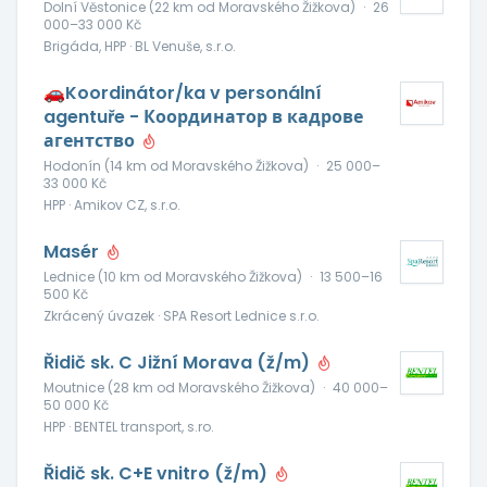
Dolní Věstonice (22 km od Moravského Žižkova)
·
26
000–33 000 Kč
Brigáda, HPP · BL Venuše, s.r.o.
🚗Koordinátor/ka v personální
agentuře - Координатор в кадрове
агентство
Hodonín (14 km od Moravského Žižkova)
·
25 000–
33 000 Kč
HPP · Amikov CZ, s.r.o.
Masér
Lednice (10 km od Moravského Žižkova)
·
13 500–16
500 Kč
Zkrácený úvazek · SPA Resort Lednice s.r.o.
Řidič sk. C Jižní Morava (ž/m)
Moutnice (28 km od Moravského Žižkova)
·
40 000–
50 000 Kč
HPP · BENTEL transport, s.ro.
Řidič sk. C+E vnitro (ž/m)