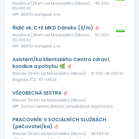
Moutnice (28 km od Moravského Žižkova)
·
45 000–
55 000 Kč
HPP · BENTEL transport, s.ro.
Řidič sk. C+E MKD Dánsko (ž/m)
Moutnice (28 km od Moravského Žižkova)
·
50 000–
60 000 Kč
HPP · BENTEL transport, s.ro.
Asistent/ka klientského Centra zdraví,
kondice a pohybu 🌿
Břeclav (10 km od Moravského Žižkova)
·
15 000–35 000 Kč
Brigáda, IČO · FIT-LIFE24
VŠEOBECNÁ SESTRA
Břeclav (10 km od Moravského Žižkova)
HPP · Domov seniorů Břeclav, příspěvková organizace
PRACOVNÍK V SOCIÁLNÍCH SLUŽBÁCH
(pečovatel/ka)
Břeclav (10 km od Moravského Žižkova)
·
28 560 Kč