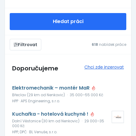
Hledat práci
Filtrovat
618
nabídek práce
Doporučujeme
Chci zde inzerovat
Elektromechanik – montér MaR
Břeclav (29 km od Nenkovic)
·
35 000–55 000 Kč
HPP · APS Engineering, s.r.o.
Kuchařka - hotelová kuchyně !
Dolní Věstonice (30 km od Nenkovic)
·
29 000–35
000 Kč
HPP, DPČ · BL Venuše, s.r.o.