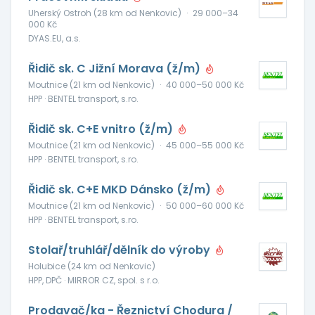
Uherský Ostroh (28 km od Nenkovic)
·
29 000–34
000 Kč
DYAS.EU, a.s.
Řidič sk. C Jižní Morava (ž/m)
Moutnice (21 km od Nenkovic)
·
40 000–50 000 Kč
HPP · BENTEL transport, s.ro.
Řidič sk. C+E vnitro (ž/m)
Moutnice (21 km od Nenkovic)
·
45 000–55 000 Kč
HPP · BENTEL transport, s.ro.
Řidič sk. C+E MKD Dánsko (ž/m)
Moutnice (21 km od Nenkovic)
·
50 000–60 000 Kč
HPP · BENTEL transport, s.ro.
Stolař/truhlář/dělník do výroby
Holubice (24 km od Nenkovic)
HPP, DPČ · MIRROR CZ, spol. s r.o.
Prodavač/ka - Řeznictví Chodura /