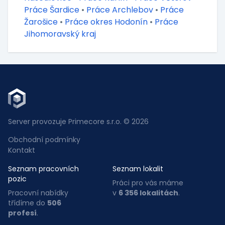
Práce Šardice
•
Práce Archlebov
•
Práce
Žarošice
•
Práce okres Hodonín
•
Práce
Jihomoravský kraj
Server provozuje Primecore s.r.o. © 2026
Obchodní podmínky
Kontakt
Seznam pracovních
Seznam lokalit
pozic
Práci pro vás máme
Pracovní nabídky
v
6 356 lokalitách
.
třídíme do
506
profesí
.