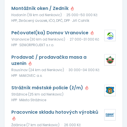
Montážník oken / Zedník
Hodonín (19 km od Nenkovic)
·
25 000–50 000 Kč
HPP, Zkrácený úvazek, IČO, DPČ, DPP · Jiří Cahlík
Pečovatel(ka) Domov Vranovice
Vranovice (30 km od Nenkovic)
·
27 000–31 000 Kč
HPP · SENIORPROJEKT s.r.o.
Prodavač / prodavačka masa a
uzenin
Rousínov (24 km od Nenkovic)
·
30 000–34 000 Kč
HPP · MAKOVEC a.s.
Strážník městské policie (ž/m)
Strážnice (25 km od Nenkovic)
HPP · Město Strážnice
Pracovnice skladu hotových výrobků
Ždánice (7 km od Nenkovic)
·
26 000 Kč