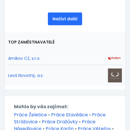
Načíst další
TOP ZAMĚSTNAVATELÉ
Amikov CZ, s.r.o.
Leoš Novotný, a.s.
Mohlo by vás zajímat:
Práce Želetice
•
Práce Stavěšice
•
Práce
Strážovice
•
Práce Dražůvky
•
Práce
Násedlovice
•
Práce Karlín
•
Práce Věteřov
•