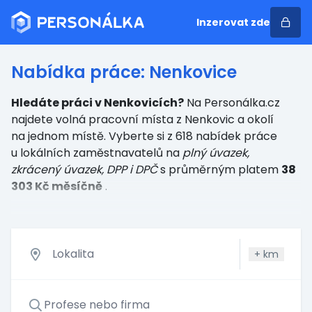
Inzerovat zde
Nabídka práce: Nenkovice
Hledáte práci v Nenkovicích?
Na Personálka.cz
najdete volná pracovní místa z Nenkovic a okolí
na jednom místě. Vyberte si z 618 nabídek práce
u lokálních zaměstnavatelů
na
plný úvazek,
zkrácený úvazek, DPP i DPČ
s průměrným platem
38
303 Kč měsíčně
.
+
km