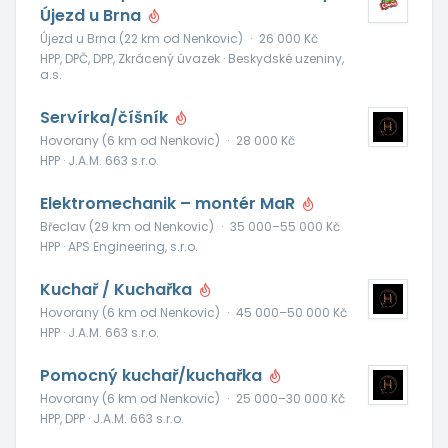
Újezd u Brna
Újezd u Brna (22 km od Nenkovic)
·
26 000 Kč
HPP, DPČ, DPP, Zkrácený úvazek · Beskydské uzeniny,
a.s.
Servírka/číšník
Hovorany (6 km od Nenkovic)
·
28 000 Kč
HPP · J.A.M. 663 s.r.o.
Elektromechanik – montér MaR
Břeclav (29 km od Nenkovic)
·
35 000–55 000 Kč
HPP · APS Engineering, s.r.o.
Kuchař / Kuchařka
Hovorany (6 km od Nenkovic)
·
45 000–50 000 Kč
HPP · J.A.M. 663 s.r.o.
Pomocný kuchař/kuchařka
Hovorany (6 km od Nenkovic)
·
25 000–30 000 Kč
HPP, DPP · J.A.M. 663 s.r.o.