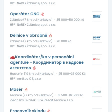
HPP · NAREX Ždánice, spol. s r.o.
Operátor CNC
Ždánice (7 km od Nenkovic)
·
35 000–50 000 Kč
HPP · NAREX Ždánice, spol. s r.o.
Dělnice v obrobně
Ždánice (7 km od Nenkovic)
·
26 000 Kč
HPP · NAREX Ždánice, spol. s r.o.
🚗Koordinátor/ka v personální
agentuře - Координатор в кадрове
агентство
Hodonín (19 km od Nenkovic)
·
25 000–33 000 Kč
HPP · Amikov CZ, s.r.o.
Masér
Lednice (27 km od Nenkovic)
·
13 500–16 500 Kč
Zkrácený úvazek · SPA Resort Lednice s.r.o.
Pracovník skladu