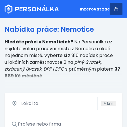
Inzerovat zde
Nabídka práce: Nemotice
Hledáte práci v Nemoticích?
Na Personálka.cz
najdete volná pracovní místa z Nemotic a okolí
na jednom místě. Vyberte si z 816 nabídek práce
u lokálních zaměstnavatelů
na
plný úvazek,
zkrácený úvazek, DPP i DPČ
s průměrným platem
37
689 Kč měsíčně
.
+
km