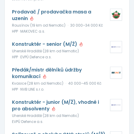
Prodavač / prodavačka masa a
uzenin
Rousínov (19 km od Nemotic)
·
30 000–34 000 Kč
HPP · MAKOVEC a.s.
Konstruktér - senior (M/Ž)
Uherské Hradiště (28 km od Nemotic)
HPP · EVPÚ Defence a.s.
Předák/mistr dělníků údržby
komunikací
Kvasice (28 km od Nemotic)
·
40 000–45 000 Kč
HPP · NVB LINE s.r.o.
Konstruktér - junior (M/Ž), vhodné i
pro absolventy
Uherské Hradiště (28 km od Nemotic)
EVPÚ Defence a.s.