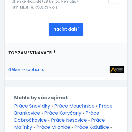
Uherské Hradiště (28 km od Nemotic)
HPP · MESIT & RÖDERS v.o.s.
Načíst další
TOP ZAMĚSTNAVATELÉ
GAkom-spol s.r.o.
Mohlo by vás zajímat:
Práce Snovídky
•
Práce Mouchnice
•
Práce
Brankovice
•
Práce Koryčany
•
Práce
Dobročkovice
•
Práce Nesovice
•
Práce
Malínky
•
Práce Milonice
•
Práce Kožušice
•