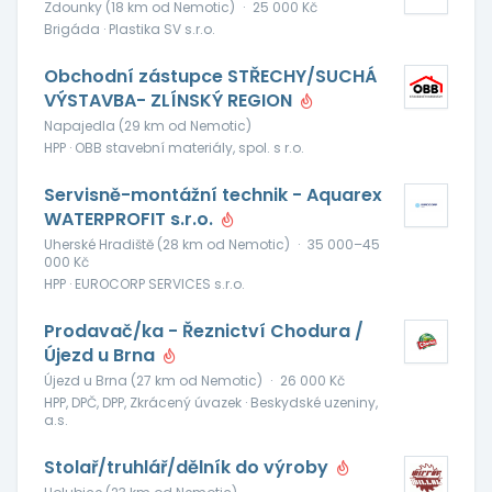
Zdounky (18 km od Nemotic)
·
25 000 Kč
Brigáda · Plastika SV s.r.o.
Obchodní zástupce STŘECHY/SUCHÁ
VÝSTAVBA- ZLÍNSKÝ REGION
Napajedla (29 km od Nemotic)
HPP · OBB stavební materiály, spol. s r.o.
Servisně-montážní technik - Aquarex
WATERPROFIT s.r.o.
Uherské Hradiště (28 km od Nemotic)
·
35 000–45
000 Kč
HPP · EUROCORP SERVICES s.r.o.
Prodavač/ka - Řeznictví Chodura /
Újezd u Brna
Újezd u Brna (27 km od Nemotic)
·
26 000 Kč
HPP, DPČ, DPP, Zkrácený úvazek · Beskydské uzeniny,
a.s.
Stolař/truhlář/dělník do výroby