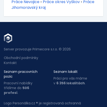
Práce Nevojice
•
Práce okres Vyškov
•
Práce
Jihomoravský kraj
Server provozuje Primecore s.r.o. © 2026
Obchodní podmínky
Kontakt
Seznam pracovních
Seznam lokalit
pozic
Práci pro vás máme
Pracovní nabídky
v
6 356 lokalitách
.
třídíme do
506
profesí
.
Logo Personálka.cz ® je registrovaná ochranná