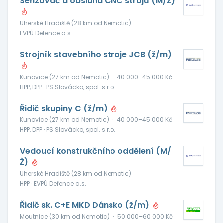
Seřizovač a obsluha CNC strojů (M/Ž)
Uherské Hradiště (28 km od Nemotic)
EVPÚ Defence a.s.
Strojník stavebního stroje JCB (ž/m)
Kunovice (27 km od Nemotic)
·
40 000–45 000 Kč
HPP, DPP · PS Slovácko, spol. s r.o.
Řidič skupiny C (ž/m)
Kunovice (27 km od Nemotic)
·
40 000–45 000 Kč
HPP, DPP · PS Slovácko, spol. s r.o.
Vedoucí konstrukčního oddělení (M/
Ž)
Uherské Hradiště (28 km od Nemotic)
HPP · EVPÚ Defence a.s.
Řidič sk. C+E MKD Dánsko (ž/m)
Moutnice (30 km od Nemotic)
·
50 000–60 000 Kč