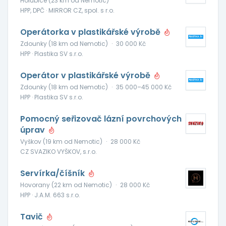
Holubice (23 km od Nemotic)
HPP, DPČ · MIRROR CZ, spol. s r.o.
Operátorka v plastikářské výrobě
Zdounky (18 km od Nemotic)
·
30 000 Kč
HPP · Plastika SV s.r.o.
Operátor v plastikářské výrobě
Zdounky (18 km od Nemotic)
·
35 000–45 000 Kč
HPP · Plastika SV s.r.o.
Pomocný seřizovač lázní povrchových
úprav
Vyškov (19 km od Nemotic)
·
28 000 Kč
CZ SVAZIKO VYŠKOV, s.r.o.
Servírka/číšník
Hovorany (22 km od Nemotic)
·
28 000 Kč
HPP · J.A.M. 663 s.r.o.
Tavič