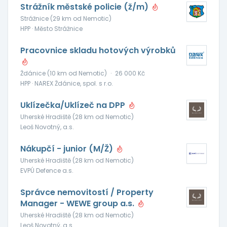
Strážník městské policie (ž/m)
Strážnice (29 km od Nemotic)
HPP · Město Strážnice
Pracovnice skladu hotových výrobků
Ždánice (10 km od Nemotic)
·
26 000 Kč
HPP · NAREX Ždánice, spol. s r.o.
Uklízečka/Uklízeč na DPP
Uherské Hradiště (28 km od Nemotic)
Leoš Novotný, a.s.
Nákupčí - junior (M/Ž)
Uherské Hradiště (28 km od Nemotic)
EVPÚ Defence a.s.
Správce nemovitostí / Property
Manager - WEWE group a.s.
Uherské Hradiště (28 km od Nemotic)
Leoš Novotný, a.s.