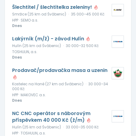
Šlechtitel / šlechtitelka zeleniny!
Smržice (25 km od Švábenic)
·
35 000–45 000 Kč
HPP · SEMO a.s.
Dnes
Lakýrník (m/ž) - závod Hulín
Hulín (25 km od Švábenic)
·
30 000–32 500 Kč
TOSHULIN, a.s.
Dnes
Prodavač/prodavačka masa a uzenin
Kostelec na Hané (27 km od Švábenic)
·
30 000–34
000 Kč
HPP · MAKOVEC a.s.
Dnes
NC CNC operátor s náborovým
příspěvkem 40 000 Kč (ž/m)
Hulín (25 km od Švábenic)
·
33 000–35 000 Kč
HPP · TOSHULIN, a.s.