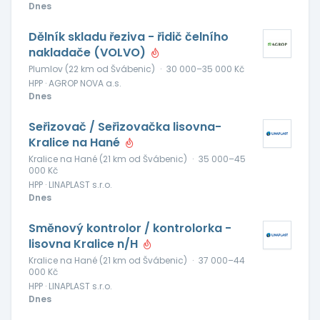
Dnes
Dělník skladu řeziva - řidič čelního
nakladače (VOLVO)
Plumlov (22 km od Švábenic)
·
30 000–35 000 Kč
HPP · AGROP NOVA a.s.
Dnes
Seřizovač / Seřizovačka lisovna-
Kralice na Hané
Kralice na Hané (21 km od Švábenic)
·
35 000–45
000 Kč
HPP · LINAPLAST s.r.o.
Dnes
Směnový kontrolor / kontrolorka -
lisovna Kralice n/H
Kralice na Hané (21 km od Švábenic)
·
37 000–44
000 Kč
HPP · LINAPLAST s.r.o.
Dnes