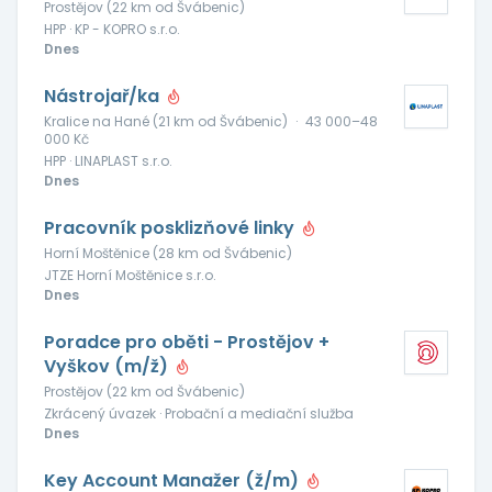
Prostějov (22 km od Švábenic)
HPP · KP - KOPRO s.r.o.
Dnes
Nástrojař/ka
Kralice na Hané (21 km od Švábenic)
·
43 000–48
000 Kč
HPP · LINAPLAST s.r.o.
Dnes
Pracovník posklizňové linky
Horní Moštěnice (28 km od Švábenic)
JTZE Horní Moštěnice s.r.o.
Dnes
Poradce pro oběti - Prostějov +
Vyškov (m/ž)
Prostějov (22 km od Švábenic)
Zkrácený úvazek · Probační a mediační služba
Dnes
Key Account Manažer (ž/m)