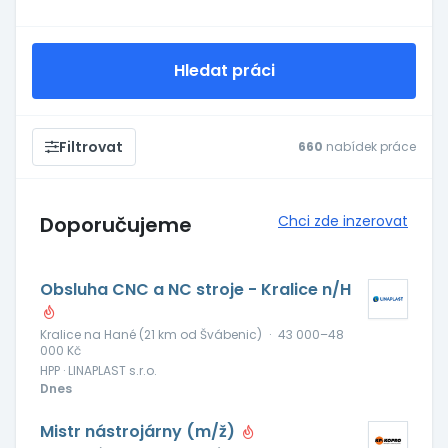
Hledat práci
Filtrovat
660
nabídek práce
Doporučujeme
Chci zde inzerovat
Obsluha CNC a NC stroje - Kralice n/H
Kralice na Hané (21 km od Švábenic)
·
43 000–48
000 Kč
HPP · LINAPLAST s.r.o.
Dnes
Mistr nástrojárny (m/ž)