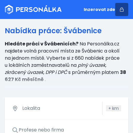
Inzerovat zde
Nabídka práce: Švábenice
Hledáte práci v Švábenicích?
Na Personálka.cz
najdete volná pracovní místa ze Švábenic a okolí
na jednom místě. Vyberte si z 660 nabídek práce
u lokálních zaměstnavatelů
na
plný úvazek,
zkrácený úvazek, DPP i DPČ
s průměrným platem
38
627 Kč měsíčně
.
+
km