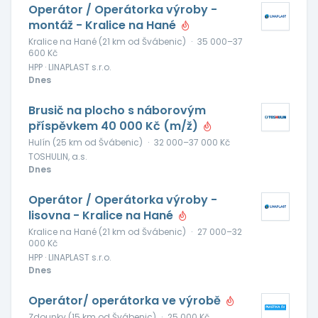
Operátor / Operátorka výroby -
montáž - Kralice na Hané
Kralice na Hané (21 km od Švábenic)
·
35 000–37
600 Kč
HPP · LINAPLAST s.r.o.
Dnes
Brusič na plocho s náborovým
příspěvkem 40 000 Kč (m/ž)
Hulín (25 km od Švábenic)
·
32 000–37 000 Kč
TOSHULIN, a.s.
Dnes
Operátor / Operátorka výroby -
lisovna - Kralice na Hané
Kralice na Hané (21 km od Švábenic)
·
27 000–32
000 Kč
HPP · LINAPLAST s.r.o.
Dnes
Operátor/ operátorka ve výrobě
Zdounky (15 km od Švábenic)
·
25 000 Kč