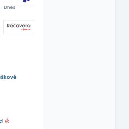
·
Dnes
uškové
od