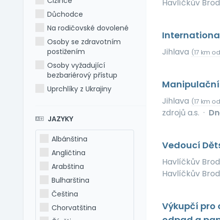
Cizince
Havlíčkův Bro
Důchodce
Na rodičovské dovolené
Internation
Osoby se zdravotním
Jihlava
postižením
(17 km o
Osoby vyžadující
bezbariérový přístup
Manipulační 
Uprchlíky z Ukrajiny
Jihlava
(17 km o
zdrojů a.s.
·
Dn
JAZYKY
Albánština
Vedoucí Děts
Angličtina
Havlíčkův Bro
Arabština
Havlíčkův Brod
Bulharština
Čeština
Výkupčí pro 
Chorvatština
odpad a pap