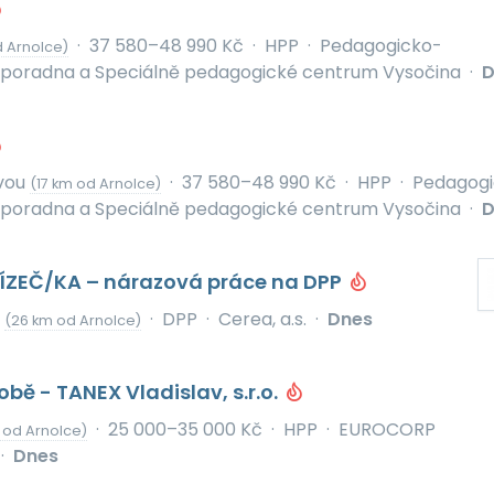
·
37 580–48 990 Kč
·
HPP
·
Pedagogicko-
 Arnolce)
 poradna a Speciálně pedagogické centrum Vysočina
·
D
vou
·
37 580–48 990 Kč
·
HPP
·
Pedagogi
(17 km od Arnolce)
 poradna a Speciálně pedagogické centrum Vysočina
·
D
LÍZEČ/KA – nárazová práce na DPP
d
·
DPP
·
Cerea, a.s.
·
Dnes
(26 km od Arnolce)
obě - TANEX Vladislav, s.r.o.
·
25 000–35 000 Kč
·
HPP
·
EUROCORP
 od Arnolce)
·
Dnes