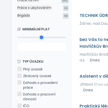
Práce na HPP
583
Práce s ubytováním
34
TECHNIK ÚDR
Brigáda
48
Ždírec nad Do
MINIMÁLNÍ PLAT
bez Vás to n
Havlíčkův B
Havlíčkův Bro
a.s.
·
Dnes
TYP ÚVAZKU
Plný úvazek
Asistent v 
Zkrácený úvazek
Dohoda o provedení
Jihlava
(17 km o
práce
·
Dnes
Dohoda o pracovní
činnosti
Praktický lék
IČO