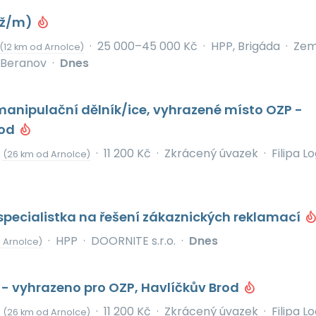
 (ž/m)
·
25 000–45 000 Kč
·
HPP, Brigáda
·
Zem
(12 km od Arnolce)
 Beranov
·
Dnes
anipulační dělník/ice, vyhrazené místo OZP -
rod
d
·
11 200 Kč
·
Zkrácený úvazek
·
Filipa Lo
(26 km od Arnolce)
specialistka na řešení zákaznických reklamací
·
HPP
·
DOORNITE s.r.o.
·
Dnes
d Arnolce)
 - vyhrazeno pro OZP, Havlíčkův Brod
d
·
11 200 Kč
·
Zkrácený úvazek
·
Filipa Lo
(26 km od Arnolce)