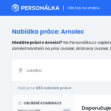
Váš čas na změnu
Nabídka práce: Arnolec
Hledáte práci v Arnolci?
Na Personálka.cz najdete
zaměstnavatelů
na
plný úvazek, zkrácený úvazek, 
Našli jsme
683 nabídek práce
OBLÍBENÉ KOMBINACE
Doporučuj