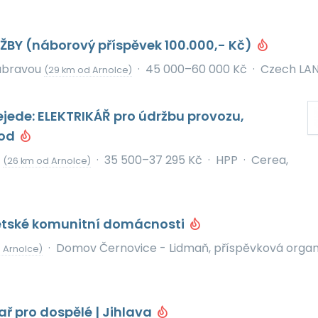
ŽBY (náborový příspěvek 100.000,- Kč)
ubravou
·
45 000–60 000 Kč
·
Czech LANA
(29 km od Arnolce)
ejede: ELEKTRIKÁŘ pro údržbu provozu,
rod
d
·
35 500–37 295 Kč
·
HPP
·
Cerea,
(26 km od Arnolce)
dětské komunitní domácnosti
·
Domov Černovice - Lidmaň, příspěvková organ
d Arnolce)
ař pro dospělé | Jihlava