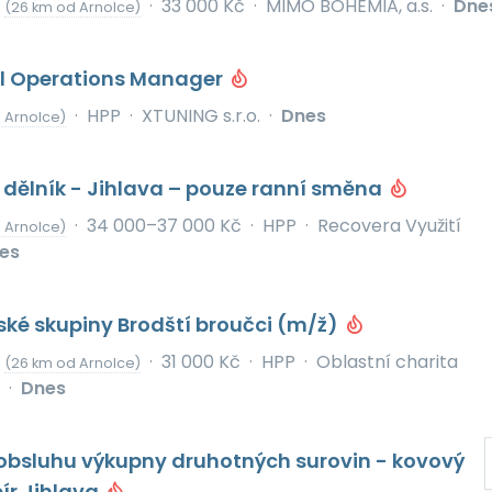
d
·
33 000 Kč
·
MIMO BOHEMIA, a.s.
·
Dne
(26 km od Arnolce)
al Operations Manager
·
HPP
·
XTUNING s.r.o.
·
Dnes
d Arnolce)
dělník - Jihlava – pouze ranní směna
·
34 000–37 000 Kč
·
HPP
·
Recovera Využití
d Arnolce)
es
ké skupiny Brodští broučci (m/ž)
d
·
31 000 Kč
·
HPP
·
Oblastní charita
(26 km od Arnolce)
·
Dnes
obsluhu výkupny druhotných surovin - kovový
ír Jihlava