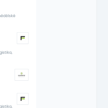
ědělské
gistika,
gistika,