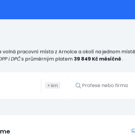
 volná pracovní místa z Arnolce a okolí na jednom místě.
DPP i DPČ
s průměrným platem
39 849 Kč měsíčně
.
+
km
eme
C