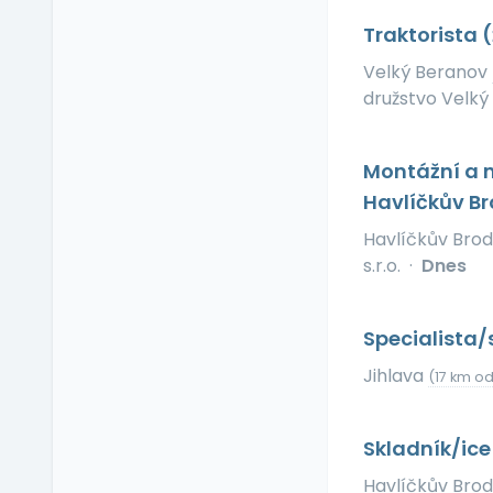
Relax zóna
Traktorista
Sick days
Velký Beranov
Stravenkový paušál
družstvo Velký
Stravenky
Ubytování
V zahraničí
Montážní a m
Vlastní organizace
Havlíčkův B
práce
Havlíčkův Bro
Výrobky a služby se
s.r.o.
·
Dnes
slevou
Vzdělávací kurzy a
školení
Specialista/
Zaměstnanecké
Jihlava
půjčky
(17 km o
Závodní stravování
Zvláštní prémie
Skladník/ice
Havlíčkův Bro