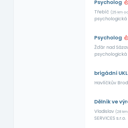
Psycholog
Příspěvek na dopravu
Příspěvek na
Třebíč
(25 km od
dovolenou
psychologická
Příspěvek na penzijní
připojištění
Psycholog
Příspěvek na
soukromé životní
Žďár nad Sáza
pojištění
psychologická
Příspěvek na
ubytování
Příspěvek na volný čas
brigádní UK
Příspěvek na
Havlíčkův Bro
vzdělávání
Profesní/osobní kouč
Dělník ve výr
Provize z prodeje
Pružná pracovní doba
Vladislav
(28 km
Rekreace ve firemním
SERVICES s.r.o.
zařízení