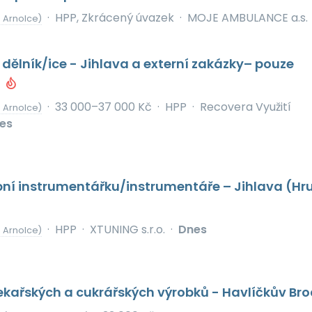
·
HPP, Zkrácený úvazek
·
MOJE AMBULANCE a.s.
d Arnolce)
dělník/ice - Jihlava a externí zakázky– pouze
a
·
33 000–37 000 Kč
·
HPP
·
Recovera Využití
d Arnolce)
es
ní instrumentářku/instrumentáře – Jihlava (Hr
·
HPP
·
XTUNING s.r.o.
·
Dnes
d Arnolce)
kařských a cukrářských výrobků - Havlíčkův Br