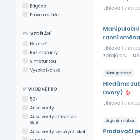
Brigáda
Jihlava
(17 km o
Praxe a stáže
Manipulační 
VZDĚLÁNÍ
ranní směn
Nezáleží
Jihlava
(17 km o
Bez maturity
zdrojů a.s.
·
Dn
S maturitou
Vysokoškolské
Nástup ihned
Hledáme zub
VHODNÉ PRO
Dvory)
50+
Jihlava
(17 km o
Absolventy
Absolventy středních
Urgentní nábor
škol
Prodavači pe
Absolventy vysokých škol