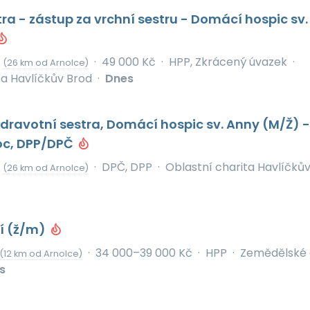
tra - zástup za vrchní sestru - Domácí hospic sv.
d
·
49 000 Kč
·
HPP, Zkrácený úvazek
·
(26 km od Arnolce)
ta Havlíčkův Brod
·
Dnes
ravotní sestra, Domácí hospic sv. Anny (M/Ž) -
oc, DPP/DPČ
d
·
DPČ, DPP
·
Oblastní charita Havlíčků
(26 km od Arnolce)
ní (ž/m)
·
34 000–39 000 Kč
·
HPP
·
Zemědělské 
(12 km od Arnolce)
s