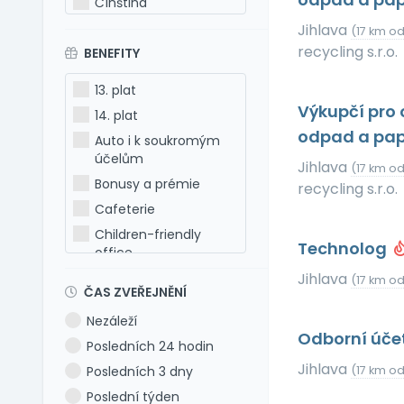
Čínština
Estonština
Jihlava
(17 km o
recycling s.r.o.
BENEFITY
Francouzština
Hebrejština
13. plat
Holandština
Výkupčí pro 
14. plat
Italština
odpad a pap
Auto i k soukromým
Japonština
účelům
Jihlava
(17 km o
Latina
Bonusy a prémie
recycling s.r.o.
Litevština
Cafeterie
Lotyšština
Children-friendly
Technolog
office
Maďarština
Dog-friendly office
Jihlava
Makedonština
(17 km o
ČAS ZVEŘEJNĚNÍ
Dovolená 5 týdnů
Němčina
Nezáleží
Dovolená 6 týdnů
Polština
Odborní úče
Posledních 24 hodin
Dovolená navíc
Portugalština
Jihlava
Posledních 3 dny
(17 km o
Firemní akce
Rumunština
Poslední týden