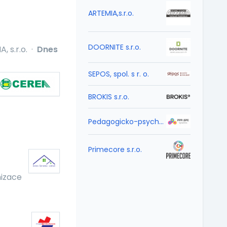
ARTEMIA,s.r.o.
DOORNITE s.r.o.
, s.r.o.
·
Dnes
SEPOS, spol. s r. o.
BROKIS s.r.o.
Pedagogicko-psychologická poradna a Speciálně pedagogické centrum Vysočina
Primecore s.r.o.
izace