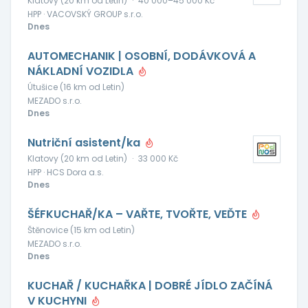
Klatovy (20 km od Letin)
·
40 000–45 000 Kč
HPP · VACOVSKÝ GROUP s.r.o.
Dnes
AUTOMECHANIK | OSOBNÍ, DODÁVKOVÁ A
NÁKLADNÍ VOZIDLA
Útušice (16 km od Letin)
MEZADO s.r.o.
Dnes
Nutriční asistent/ka
Klatovy (20 km od Letin)
·
33 000 Kč
HPP · HCS Dora a.s.
Dnes
ŠÉFKUCHAŘ/KA – VAŘTE, TVOŘTE, VEĎTE
Štěnovice (15 km od Letin)
MEZADO s.r.o.
Dnes
KUCHAŘ / KUCHAŘKA | DOBRÉ JÍDLO ZAČÍNÁ
V KUCHYNI