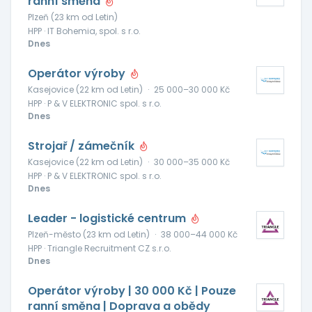
ranní směna
Plzeň (23 km od Letin)
HPP · IT Bohemia, spol. s r.o.
Dnes
Operátor výroby
Kasejovice (22 km od Letin)
·
25 000–30 000 Kč
HPP · P & V ELEKTRONIC spol. s r.o.
Dnes
Strojař / zámečník
Kasejovice (22 km od Letin)
·
30 000–35 000 Kč
HPP · P & V ELEKTRONIC spol. s r.o.
Dnes
Leader - logistické centrum
Plzeň-město (23 km od Letin)
·
38 000–44 000 Kč
HPP · Triangle Recruitment CZ s.r.o.
Dnes
Operátor výroby | 30 000 Kč | Pouze
ranní směna | Doprava a obědy