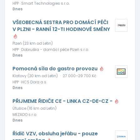
HPP · Smart Technologies s.r.o.
Dnes
VŠEOBECNÁ SESTRA PRO DOMÁCÍ PÉČI
V PLZNI - RANNÍ 12-TI HODINOVÉ SMĚNY
Plzeň (23 km od Letin)
HPP · Dobruška - domácí péče Plzeň s.r.o.
Dnes
Pomocná síla do gastro provozu
Klatovy (20 km od Letin)
·
27 000–29 700 Kč
HPP · HCS Dora a.s.
Dnes
PŘIJMEME ŘIDIČE CE - LINKA CZ-DE-CZ -
Útušice (16 km od Letin)
MEZADO s.r.o.
Dnes
Řidič VZV, obsluha jeřábu - pouze