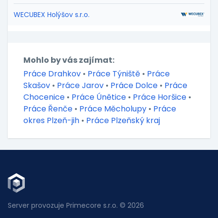
WECUBEX Holýšov s.r.o.
Mohlo by vás zajímat:
Práce Drahkov
•
Práce Týniště
•
Práce
Skašov
•
Práce Jarov
•
Práce Dolce
•
Práce
Chocenice
•
Práce Únětice
•
Práce Horšice
•
Práce Řenče
•
Práce Měcholupy
•
Práce
okres Plzeň-jih
•
Práce Plzeňský kraj
Server provozuje Primecore s.r.o. © 2026