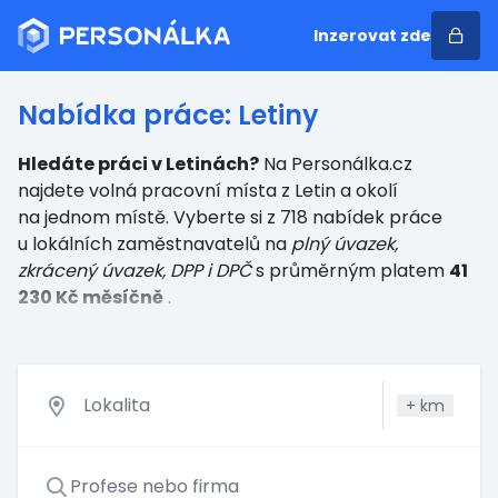
Inzerovat zde
Nabídka práce: Letiny
Hledáte práci v Letinách?
Na Personálka.cz
najdete volná pracovní místa z Letin a okolí
na jednom místě. Vyberte si z 718 nabídek práce
u lokálních zaměstnavatelů
na
plný úvazek,
zkrácený úvazek, DPP i DPČ
s průměrným platem
41
230 Kč měsíčně
.
+
km