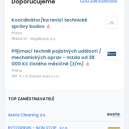
Doporučujeme
Chci zde inzerovat
Koordinátor/ka revizí technické
správy budov
Praha
PRAHA 10 - Majetková, a.s.
Přijímací technik pojistných událostí /
mechanických oprav - mzda od 38
000 Kč čistého měsíčně (ž/m)
Praha
HPP · K + K Garant Auto s.r.o.
TOP ZAMĚSTNAVATELÉ
Aseta Cleaning a.s.
BYTOSERVIS - NON STOP , s.r.o.