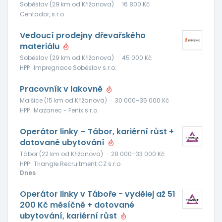
Soběslav (29 km od Křižanova)
·
16 800 Kč
Centador, s.r.o.
Vedoucí prodejny dřevařského
materiálu
Soběslav (29 km od Křižanova)
·
45 000 Kč
HPP · Impregnace Soběslav s.r.o.
Pracovník v lakovně
Malšice (15 km od Křižanova)
·
30 000–35 000 Kč
HPP · Mazanec - Fenix s.r.o.
Operátor linky – Tábor, kariérní růst +
dotované ubytování
Tábor (22 km od Křižanova)
·
28 000–33 000 Kč
HPP · Triangle Recruitment CZ s.r.o.
Dnes
Operátor linky v Táboře - vydělej až 51
200 Kč měsíčně + dotované
ubytování, kariérní růst