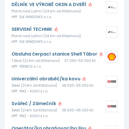
DĚLNÍK VE VÝROBĚ OKEN A DVEŘÍ
Planá nad Lužnicí (24 km od Křižanova)
HPP · ELK WINDOWS s.r.o.
SERVISNÍ TECHNIK
Planá nad Lužnicí (24 km od Křižanova)
HPP · ELK WINDOWS s.r.o.
Obsluha čerpací stanice Shell Tábor
Tábor (22 km od Křižanova)
·
37 000–50 000 Kč
HPP · PĚKNICE s.r.o.
Univerzální obraběč/ka kovu
Želeč (21 km od Křižanova)
·
38 000–55 000 Kč
HPP · PMZ - KOVO s.r.o.
Svářeč / Zámečník
Želeč (21 km od Křižanova)
·
38 000–45 000 Kč
HPP · PMZ - KOVO s.r.o.
Operátor/ka ohraňovacího lisu