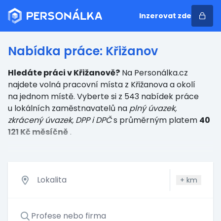
Inzerovat zde
Nabídka práce: Křižanov
Hledáte práci v Křižanově?
Na Personálka.cz
najdete volná pracovní místa z Křižanova a okolí
na jednom místě. Vyberte si z 543 nabídek práce
u lokálních zaměstnavatelů
na
plný úvazek,
zkrácený úvazek, DPP i DPČ
s průměrným platem
40
121 Kč měsíčně
.
+
km