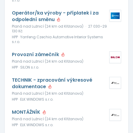
s.r.o.
Operátor/ka výroby - příplatek i za
odpolední směnu
Planá nad Lužnicí (24 km od Křižanova)
·
27 030–29
130 Kč
HPP · Yanfeng Czechia Automotive Interior Systems
s.r.o.
Provozní zámečník
Planá nad Lužnicí (24 km od Křižanova)
HPP · SILON s.r.o.
TECHNIK - zpracování výkresové
dokumentace
Planá nad Lužnicí (24 km od Křižanova)
HPP · ELK WINDOWS s.r.o.
MONTÁŽNÍK
Planá nad Lužnicí (24 km od Křižanova)
HPP · ELK WINDOWS s.r.o.