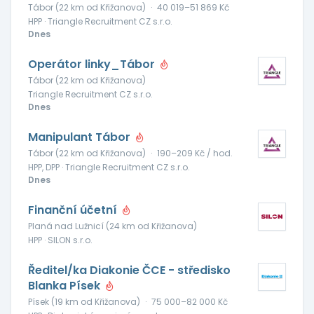
Tábor (22 km od Křižanova)
·
40 019–51 869 Kč
HPP · Triangle Recruitment CZ s.r.o.
Dnes
Operátor linky_Tábor
Tábor (22 km od Křižanova)
Triangle Recruitment CZ s.r.o.
Dnes
Manipulant Tábor
Tábor (22 km od Křižanova)
·
190–209 Kč / hod.
HPP, DPP · Triangle Recruitment CZ s.r.o.
Dnes
Finanční účetní
Planá nad Lužnicí (24 km od Křižanova)
HPP · SILON s.r.o.
Ředitel/ka Diakonie ČCE - středisko
Blanka Písek
Písek (19 km od Křižanova)
·
75 000–82 000 Kč