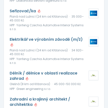
HPP · Diakonická servisní agentura s.r.o.
Seřizovač/ka
Planá nad Lužnicí (24 km od Křižanova)
·
35 000–
45 000 Kč
HPP · Yanfeng Czechia Automotive Interior Systems
s.r.o.
Elektrikář ve výrobním závodě (m/ž)
Planá nad Lužnicí (24 km od Křižanova)
·
34 920–
45 000 Kč
HPP · Yanfeng Czechia Automotive Interior Systems
s.r.o.
Dělník / dělnice v oblasti realizace
zahrad
Olešná (8 km od Křižanova)
·
45 000–50 000 Kč
HPP · Green engineering s.r.o.
Zahradní a krajinný architekt /
architektka