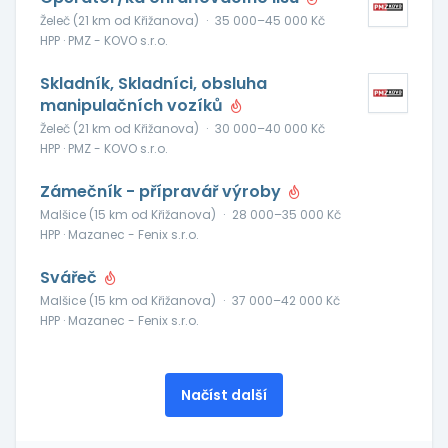
Želeč (21 km od Křižanova)
·
35 000–45 000 Kč
HPP · PMZ - KOVO s.r.o.
Skladník, Skladníci, obsluha
manipulačních vozíků
Želeč (21 km od Křižanova)
·
30 000–40 000 Kč
HPP · PMZ - KOVO s.r.o.
Zámečník - přípravář výroby
Malšice (15 km od Křižanova)
·
28 000–35 000 Kč
HPP · Mazanec - Fenix s.r.o.
Svářeč
Malšice (15 km od Křižanova)
·
37 000–42 000 Kč
HPP · Mazanec - Fenix s.r.o.
Načíst další