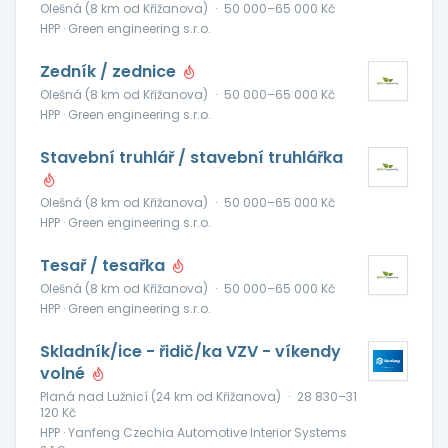
Olešná (8 km od Křižanova)
·
50 000–65 000 Kč
HPP · Green engineering s.r.o.
Zedník / zednice
Olešná (8 km od Křižanova)
·
50 000–65 000 Kč
HPP · Green engineering s.r.o.
Stavební truhlář / stavební truhlářka
Olešná (8 km od Křižanova)
·
50 000–65 000 Kč
HPP · Green engineering s.r.o.
Tesař / tesařka
Olešná (8 km od Křižanova)
·
50 000–65 000 Kč
HPP · Green engineering s.r.o.
Skladník/ice - řidič/ka VZV - víkendy
volné
Planá nad Lužnicí (24 km od Křižanova)
·
28 830–31
120 Kč
HPP · Yanfeng Czechia Automotive Interior Systems