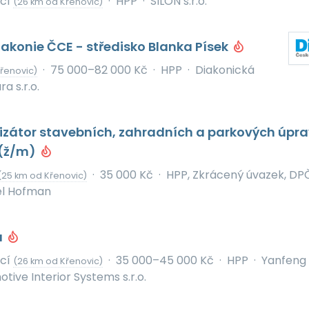
icí
·
HPP
·
SILON s.r.o.
(26 km od Křenovic)
iakonie ČCE - středisko Blanka Písek
·
75 000–82 000 Kč
·
HPP
·
Diakonická
Křenovic)
a s.r.o.
izátor stavebních, zahradních a parkových úpra
 (ž/m)
·
35 000 Kč
·
HPP, Zkrácený úvazek, DPČ
(25 km od Křenovic)
el Hofman
a
icí
·
35 000–45 000 Kč
·
HPP
·
Yanfeng
(26 km od Křenovic)
ive Interior Systems s.r.o.