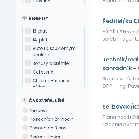
Planá nad Lužn
Čínština
Estonština
BENEFITY
Francouzština
Ředitel/ka D
Hebrejština
13. plat
Písek
(15 km od 
Holandština
servisní agentur
14. plat
Italština
Auto i k soukromým
Japonština
účelům
Technik/real
Latina
Bonusy a prémie
zahradník -
Litevština
Cafeterie
Sezimovo Ústí
Lotyšština
Children-friendly
DPP
·
Ing. Pav
office
Maďarština
Dog-friendly office
Makedonština
ČAS ZVEŘEJNĚNÍ
Dovolená 5 týdnů
Němčina
Seřizovač/k
Nezáleží
Dovolená 6 týdnů
Polština
Planá nad Lužn
Posledních 24 hodin
Dovolená navíc
Portugalština
Czechia Automot
Posledních 3 dny
Firemní akce
Rumunština
Poslední týden