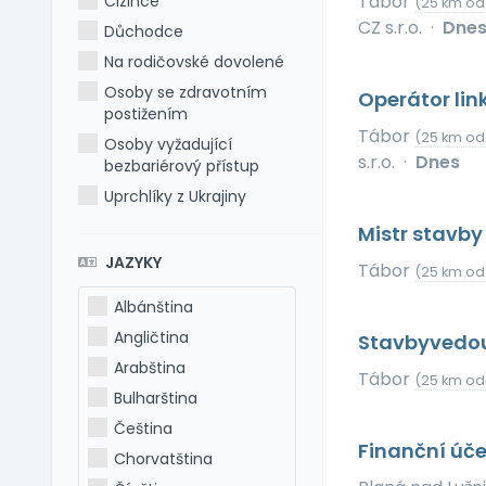
Tábor
Cizince
(25 km od
CZ s.r.o.
·
Dne
Důchodce
Na rodičovské dovolené
Osoby se zdravotním
Operátor lin
postižením
Tábor
(25 km od
Osoby vyžadující
s.r.o.
·
Dnes
bezbariérový přístup
Uprchlíky z Ukrajiny
Mistr stavby
JAZYKY
Tábor
(25 km od
Albánština
Angličtina
Stavbyvedou
Arabština
Tábor
(25 km od
Bulharština
Čeština
Finanční úč
Chorvatština