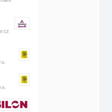
itment
nt CZ
.o.
.o.