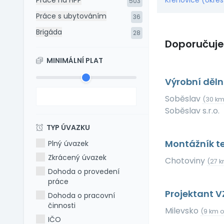
Práce na HPP
Křenovice (okres
503
Práce s ubytováním
36
Brigáda
28
Doporučuj
MINIMÁLNÍ PLAT
Výrobní děl
Soběslav
(30 km
Soběslav s.r.o.
TYP ÚVAZKU
Montážník te
Plný úvazek
Zkrácený úvazek
Chotoviny
(27 k
Dohoda o provedení
práce
Projektant 
Dohoda o pracovní
činnosti
Milevsko
(9 km 
IČO