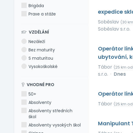
Brigáda
expedice sk
Praxe a stáže
Soběslav
(30 km
Soběslav s.r.o.
VZDĚLÁNÍ
Nezáleží
Operátor lin
Bez maturity
ubytování, k
S maturitou
Vysokoškolské
Tábor
(25 km od
s.r.o.
·
Dnes
VHODNÉ PRO
Operátor li
50+
Absolventy
Tábor
(25 km od
Absolventy středních
škol
Manipulant 
Absolventy vysokých škol