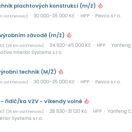
chnik plachtových konstrukcí (m/ž)
·
30 000–35 000 Kč
·
HPP
·
Pevco s.r.o.
m od Křenovic)
e výrobním závodě (m/ž)
icí
·
34 920–45 000 Kč
·
HPP
·
Yanfeng
(26 km od Křenovic)
ive Interior Systems s.r.o.
ýrobní technik (M/Ž)
·
30 000–35 000 Kč
·
HPP
·
Pevco s.r.o.
m od Křenovic)
 - řidič/ka VZV - víkendy volné
icí
·
28 830–31 120 Kč
·
HPP
·
Yanfeng C
(26 km od Křenovic)
rior Systems s.r.o.