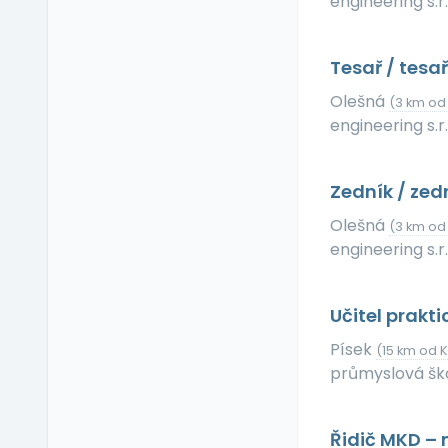
engineering s.r.
Relax zóna
Sick days
Tesař / tesa
Stravenkový paušál
Stravenky
Olešná
(3 km od
Ubytování
engineering s.r.
V zahraničí
Vlastní organizace
Zedník / zed
práce
Olešná
Výrobky a služby se
(3 km od
slevou
engineering s.r.
Vzdělávací kurzy a
školení
Učitel prakt
Zaměstnanecké
půjčky
Písek
(15 km od 
Závodní stravování
průmyslová ško
Zvláštní prémie
Řidič MKD –