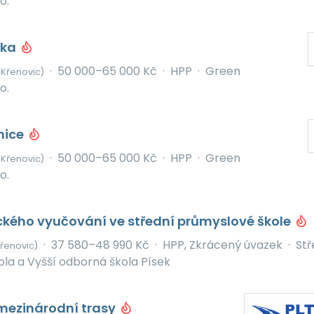
o.
řka
·
50 000–65 000 Kč
·
HPP
·
Green
 Křenovic)
o.
nice
·
50 000–65 000 Kč
·
HPP
·
Green
 Křenovic)
o.
ického vyučování ve střední průmyslové škole
·
37 580–48 990 Kč
·
HPP, Zkrácený úvazek
·
Stř
Křenovic)
la a Vyšší odborná škola Písek
 mezinárodní trasy