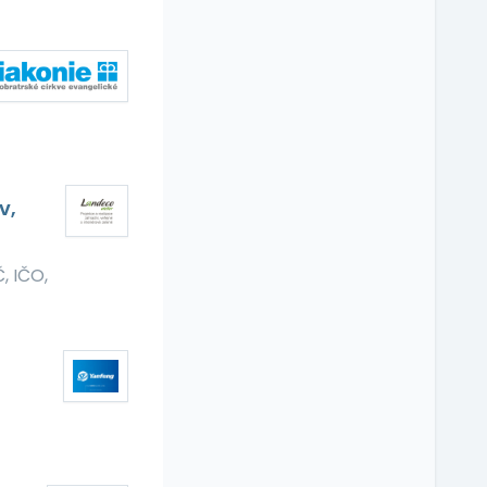
v,
, IČO,