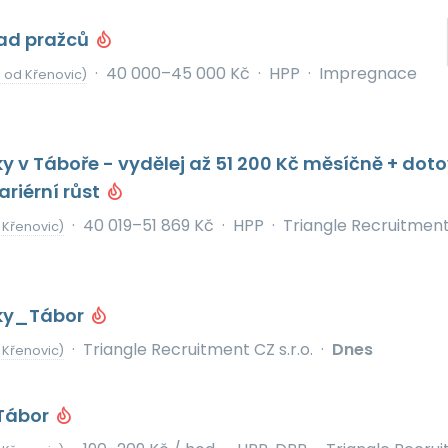
lad pražců
·
40 000–45 000 Kč
·
HPP
·
Impregnace
 od Křenovic)
ky v Táboře - vydělej až 51 200 Kč měsíčně + dot
ariérní růst
·
40 019–51 869 Kč
·
HPP
·
Triangle Recruitmen
 Křenovic)
nky_Tábor
·
Triangle Recruitment CZ s.r.o.
·
Dnes
 Křenovic)
Tábor