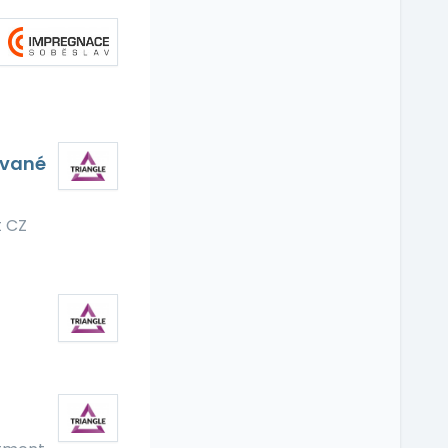
ované
t CZ