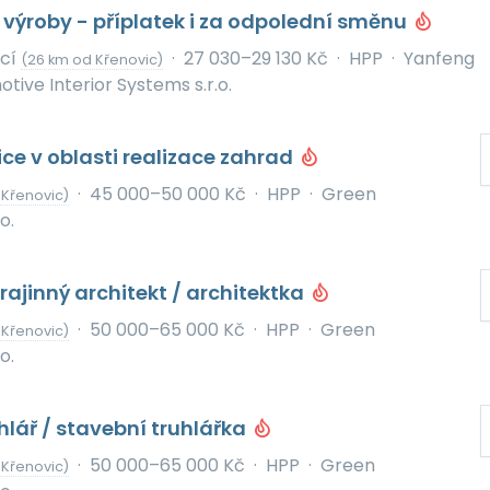
výroby - příplatek i za odpolední směnu
icí
·
27 030–29 130 Kč
·
HPP
·
Yanfeng
(26 km od Křenovic)
ive Interior Systems s.r.o.
ice v oblasti realizace zahrad
·
45 000–50 000 Kč
·
HPP
·
Green
 Křenovic)
o.
rajinný architekt / architektka
·
50 000–65 000 Kč
·
HPP
·
Green
 Křenovic)
o.
hlář / stavební truhlářka
·
50 000–65 000 Kč
·
HPP
·
Green
 Křenovic)