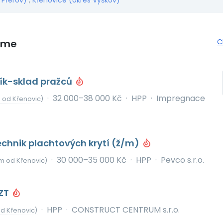
 Přerov)
,
Křenovice (okres Vyškov)
eme
C
ník-sklad pražců
·
32 000–38 000 Kč
·
HPP
·
Impregnace
 od Křenovic)
chnik plachtových krytí (ž/m)
·
30 000–35 000 Kč
·
HPP
·
Pevco s.r.o.
m od Křenovic)
VZT
·
HPP
·
CONSTRUCT CENTRUM s.r.o.
od Křenovic)