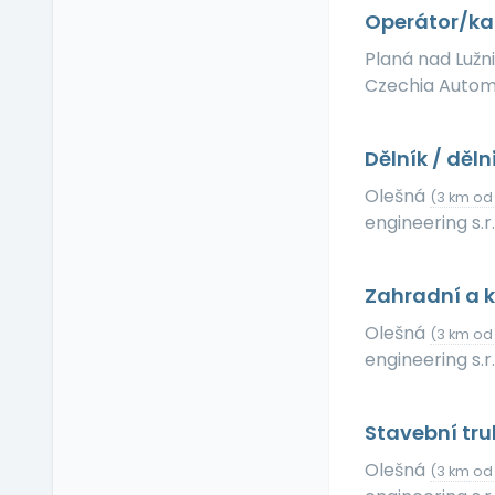
Příspěvek na dopravu
Operátor/ka 
Příspěvek na
Planá nad Lužn
dovolenou
Czechia Automot
Příspěvek na penzijní
připojištění
Příspěvek na
Dělník / děln
soukromé životní
pojištění
Olešná
(3 km od
engineering s.r.
Příspěvek na
ubytování
Příspěvek na volný čas
Zahradní a k
Příspěvek na
vzdělávání
Olešná
(3 km od
engineering s.r.
Profesní/osobní kouč
Provize z prodeje
Pružná pracovní doba
Stavební tru
Rekreace ve firemním
Olešná
(3 km od
zařízení