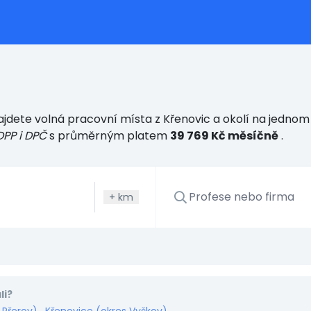
jdete volná pracovní místa z Křenovic a okolí na jednom 
DPP i DPČ
s průměrným platem
39 769 Kč měsíčně
.
+
km
li?