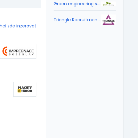
Green engineering s.r.o.
Triangle Recruitment CZ s.r.o.
hci zde inzerovat