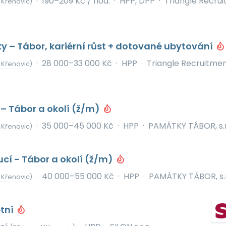
·
190–209 Kč / hod.
·
HPP, DPP
·
Triangle Recru
 Křenovic)
s
ky – Tábor, kariérní růst + dotované ubytování
·
28 000–33 000 Kč
·
HPP
·
Triangle Recruitme
 Křenovic)
 – Tábor a okolí (ž/m)
·
35 000–45 000 Kč
·
HPP
·
PAMÁTKY TÁBOR, s.r
 Křenovic)
cí - Tábor a okolí (ž/m)
·
40 000–55 000 Kč
·
HPP
·
PAMÁTKY TÁBOR, s.r
 Křenovic)
etní