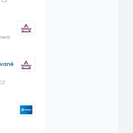
 CZ
tment
ované
CZ