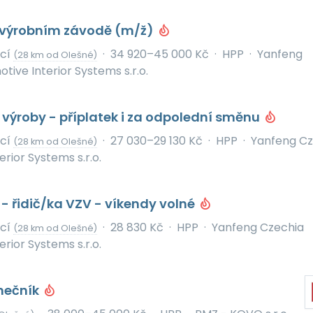
e výrobním závodě (m/ž)
icí
·
34 920–45 000 Kč
·
HPP
·
Yanfeng
(28 km od Olešné)
ive Interior Systems s.r.o.
výroby - příplatek i za odpolední směnu
icí
·
27 030–29 130 Kč
·
HPP
·
Yanfeng Cz
(28 km od Olešné)
rior Systems s.r.o.
 - řidič/ka VZV - víkendy volné
icí
·
28 830 Kč
·
HPP
·
Yanfeng Czechia
(28 km od Olešné)
rior Systems s.r.o.
mečník