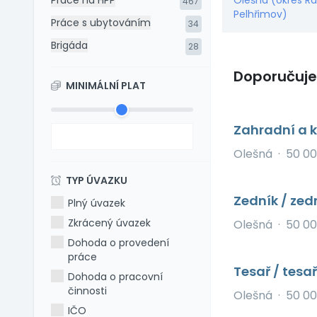
Práce na HPP
Olešná (okres Ra
467
Pelhřimov)
Práce s ubytováním
34
Brigáda
28
Doporučuj
MINIMÁLNÍ PLAT
Zahradní a k
Olešná
·
50 00
TYP ÚVAZKU
Zedník / zed
Plný úvazek
Zkrácený úvazek
Olešná
·
50 00
Dohoda o provedení
práce
Tesař / tesa
Dohoda o pracovní
činnosti
Olešná
·
50 00
IČO