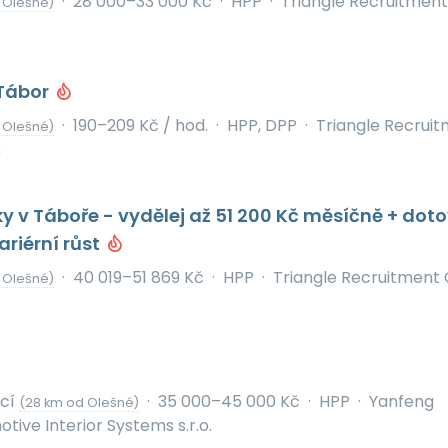
·
28 000–33 000 Kč
·
HPP
·
Triangle Recruitment
 Olešné)
Tábor
·
190–209 Kč / hod.
·
HPP, DPP
·
Triangle Recrui
 Olešné)
s
ky v Táboře - vydělej až 51 200 Kč měsíčně + dot
ariérní růst
·
40 019–51 869 Kč
·
HPP
·
Triangle Recruitment 
 Olešné)
icí
·
35 000–45 000 Kč
·
HPP
·
Yanfeng
(28 km od Olešné)
ive Interior Systems s.r.o.