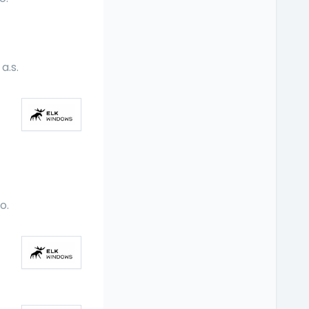
a.s.
o.