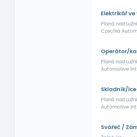
Relax zóna
Sick days
Elektrikář v
Stravenkový paušál
Planá nad Lužn
Stravenky
Czechia Automot
Ubytování
V zahraničí
Operátor/ka 
Vlastní organizace
práce
Planá nad Lužn
Automotive Inte
Výrobky a služby se
slevou
Vzdělávací kurzy a
Skladník/ice
školení
Zaměstnanecké
Planá nad Lužn
půjčky
Automotive Inte
Závodní stravování
Zvláštní prémie
Svářeč / Zá