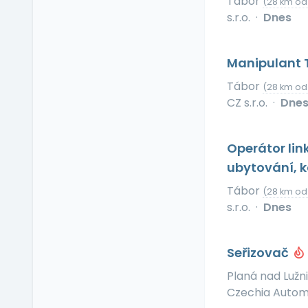
Tábor
(28 km od
Příspěvek na dopravu
s.r.o.
·
Dnes
Příspěvek na
dovolenou
Příspěvek na penzijní
Manipulant 
připojištění
Tábor
(28 km od
Příspěvek na
CZ s.r.o.
·
Dne
soukromé životní
pojištění
Příspěvek na
Operátor lin
ubytování
ubytování, k
Příspěvek na volný čas
Tábor
Příspěvek na
(28 km od
vzdělávání
s.r.o.
·
Dnes
Profesní/osobní kouč
Provize z prodeje
Seřizovač
Pružná pracovní doba
Planá nad Lužn
Rekreace ve firemním
Czechia Automot
zařízení