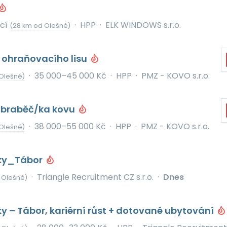
icí
·
HPP
·
ELK WINDOWS s.r.o.
(28 km od Olešné)
 ohraňovacího lisu
·
35 000–45 000 Kč
·
HPP
·
PMZ - KOVO s.r.o.
Olešné)
 obraběč/ka kovu
·
38 000–55 000 Kč
·
HPP
·
PMZ - KOVO s.r.o.
Olešné)
nky_Tábor
·
Triangle Recruitment CZ s.r.o.
·
Dnes
 Olešné)
ky – Tábor, kariérní růst + dotované ubytování