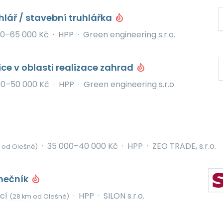
hlář / stavební truhlářka
0–65 000 Kč
·
HPP
·
Green engineering s.r.o.
ice v oblasti realizace zahrad
00–50 000 Kč
·
HPP
·
Green engineering s.r.o.
·
35 000–40 000 Kč
·
HPP
·
ZEO TRADE, s.r.o.
 od Olešné)
mečník
icí
·
HPP
·
SILON s.r.o.
(28 km od Olešné)