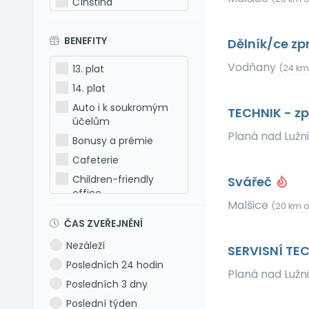
Čínština
Estonština
BENEFITY
Francouzština
Dělník/ce zp
Hebrejština
Vodňany
13. plat
(24 km
Holandština
14. plat
Italština
Auto i k soukromým
TECHNIK - z
Japonština
účelům
Planá nad Lužn
Latina
Bonusy a prémie
Litevština
Cafeterie
Lotyšština
Children-friendly
Svářeč
office
Maďarština
Malšice
(20 km 
Dog-friendly office
Makedonština
ČAS ZVEŘEJNĚNÍ
Dovolená 5 týdnů
Němčina
Nezáleží
SERVISNÍ TE
Dovolená 6 týdnů
Polština
Posledních 24 hodin
Dovolená navíc
Portugalština
Planá nad Lužn
Posledních 3 dny
Firemní akce
Rumunština
Poslední týden