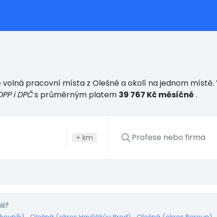
volná pracovní místa z Olešné a okolí na jednom místě. V
DPP i DPČ
s průměrným platem
39 767 Kč měsíčně
.
+
km
li?