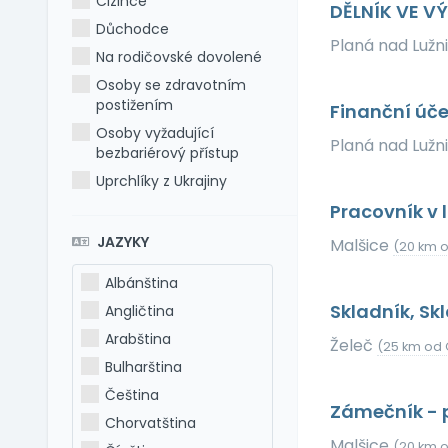
Cizince
DĚLNÍK VE V
Důchodce
Planá nad Lužn
Na rodičovské dovolené
Osoby se zdravotním
postižením
Finanční úč
Osoby vyžadující
Planá nad Lužn
bezbariérový přístup
Uprchlíky z Ukrajiny
Pracovník v
JAZYKY
Malšice
(20 km 
Albánština
Skladník, Sk
Angličtina
Arabština
Želeč
(25 km od 
Bulharština
Čeština
Zámečník - 
Chorvatština
Malšice
(20 km 