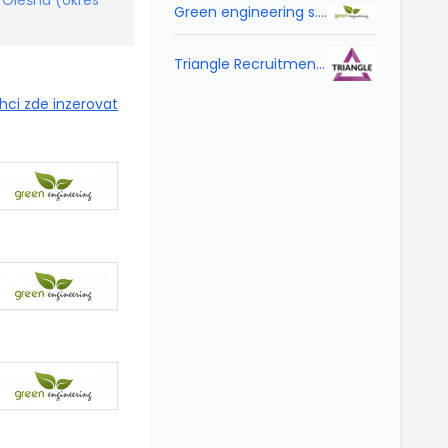
,
Olešná (okres
Green engineering s.r.o.
Triangle Recruitment CZ s.r.o.
hci zde inzerovat