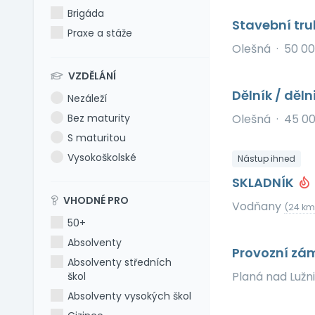
Brigáda
Stavební tru
Praxe a stáže
Olešná
·
50 00
VZDĚLÁNÍ
Dělník / děln
Nezáleží
Bez maturity
Olešná
·
45 0
S maturitou
Vysokoškolské
Nástup ihned
SKLADNÍK
VHODNÉ PRO
Vodňany
(24 km
50+
Absolventy
Provozní zá
Absolventy středních
Planá nad Lužn
škol
Absolventy vysokých škol