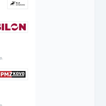
o.
o.