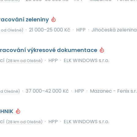
racování zeleniny
·
21 000–25 000 Kč
·
HPP
·
Jihočeská zelenina 
 od Olešné)
pracování výkresové dokumentace
icí
·
HPP
·
ELK WINDOWS s.r.o.
(28 km od Olešné)
·
37 000–42 000 Kč
·
HPP
·
Mazanec - Fenix s.r.
od Olešné)
CHNIK
icí
·
HPP
·
ELK WINDOWS s.r.o.
(28 km od Olešné)