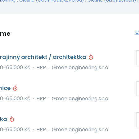
kovník)
,
Olešná (okres Havlíčkův Brod)
,
Olešná (okres Beroun)
eme
C
rajinný architekt / architektka
0–65 000 Kč
·
HPP
·
Green engineering s.r.o.
nice
0–65 000 Kč
·
HPP
·
Green engineering s.r.o.
řka
0–65 000 Kč
·
HPP
·
Green engineering s.r.o.