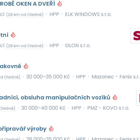
ÝROBĚ OKEN A DVEŘÍ
icí
·
HPP
·
ELK WINDOWS s.r.o.
(28 km od Olešné)
etní
icí
·
HPP
·
SILON s.r.o.
(28 km od Olešné)
 lakovně
·
30 000–35 000 Kč
·
HPP
·
Mazanec - Fenix s.r.
od Olešné)
ladníci, obsluha manipulačních vozíků
·
30 000–40 000 Kč
·
HPP
·
PMZ - KOVO s.r.o.
Olešné)
přípravář výroby
·
28 000–35 000 Kč
·
HPP
·
Mazanec - Fenix s.r.
od Olešné)