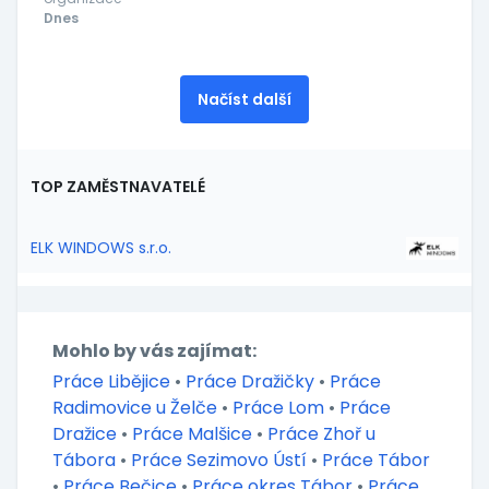
Dnes
Načíst další
TOP ZAMĚSTNAVATELÉ
ELK WINDOWS s.r.o.
Mohlo by vás zajímat:
Práce Libějice
•
Práce Dražičky
•
Práce
Radimovice u Želče
•
Práce Lom
•
Práce
Dražice
•
Práce Malšice
•
Práce Zhoř u
Tábora
•
Práce Sezimovo Ústí
•
Práce Tábor
•
Práce Bečice
•
Práce okres Tábor
•
Práce