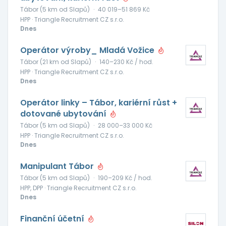
Tábor (5 km od Slapů)
·
40 019–51 869 Kč
HPP · Triangle Recruitment CZ s.r.o.
Dnes
Operátor výroby_ Mladá Vožice
Tábor (21 km od Slapů)
·
140–230 Kč / hod.
HPP · Triangle Recruitment CZ s.r.o.
Dnes
Operátor linky – Tábor, kariérní růst +
dotované ubytování
Tábor (5 km od Slapů)
·
28 000–33 000 Kč
HPP · Triangle Recruitment CZ s.r.o.
Dnes
Manipulant Tábor
Tábor (5 km od Slapů)
·
190–209 Kč / hod.
HPP, DPP · Triangle Recruitment CZ s.r.o.
Dnes
Finanční účetní