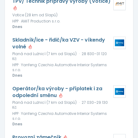
TPV/ Technik přípravy výroby (Votice)
Votice (28 km od Slapů)
HPP · AMiT Production s.r.o.
Dnes
Skladník/ice - řidič/ka VZV - víkendy
volné
Planá nad Lužnicí (7 km od Slapů)
·
28 830–31 120
Kč
HPP · Yanfeng Czechia Automotive Interior Systems
s.r.o.
Dnes
Operátor/ka výroby - příplatek i za
odpolední směnu
Planá nad Lužnicí (7 km od Slapů)
·
27 030–29 130
Kč
HPP · Yanfeng Czechia Automotive Interior Systems
s.r.o.
Dnes
Provozní zámečník