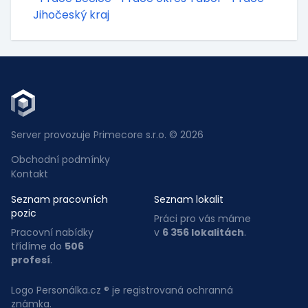
Jihočeský kraj
Server provozuje Primecore s.r.o. © 2026
Obchodní podmínky
Kontakt
Seznam pracovních
Seznam lokalit
pozic
Práci pro vás máme
Pracovní nabídky
v
6 356 lokalitách
.
třídíme do
506
profesí
.
Logo Personálka.cz ® je registrovaná ochranná
známka.