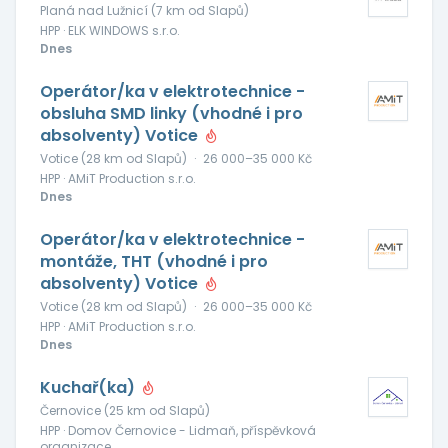
Planá nad Lužnicí (7 km od Slapů)
HPP · ELK WINDOWS s.r.o.
Dnes
Operátor/ka v elektrotechnice -
obsluha SMD linky (vhodné i pro
absolventy) Votice
Votice (28 km od Slapů)
·
26 000–35 000 Kč
HPP · AMiT Production s.r.o.
Dnes
Operátor/ka v elektrotechnice -
montáže, THT (vhodné i pro
absolventy) Votice
Votice (28 km od Slapů)
·
26 000–35 000 Kč
HPP · AMiT Production s.r.o.
Dnes
Kuchař(ka)
Černovice (25 km od Slapů)
HPP · Domov Černovice - Lidmaň, příspěvková
organizace