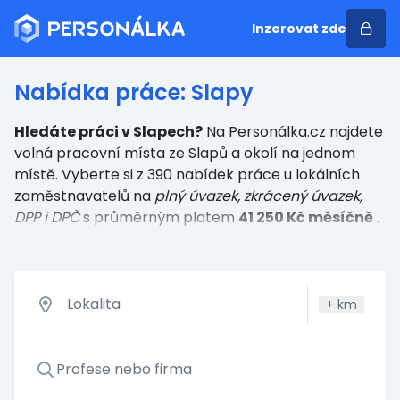
Inzerovat zde
Nabídka práce: Slapy
Hledáte práci v Slapech?
Na Personálka.cz najdete
volná pracovní místa ze Slapů a okolí na jednom
místě. Vyberte si z 390 nabídek práce u lokálních
zaměstnavatelů
na
plný úvazek, zkrácený úvazek,
DPP i DPČ
s průměrným platem
41 250 Kč měsíčně
.
+
km