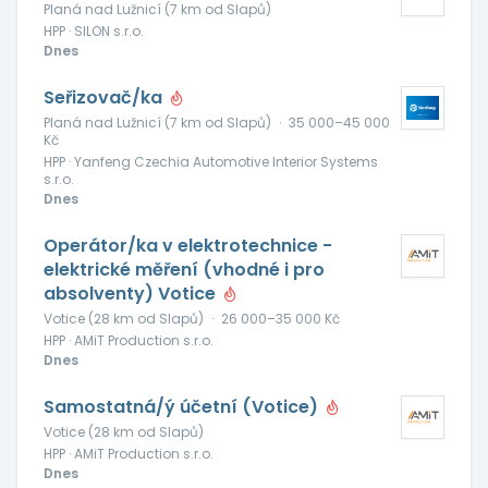
Planá nad Lužnicí (7 km od Slapů)
HPP · SILON s.r.o.
Dnes
Seřizovač/ka
Planá nad Lužnicí (7 km od Slapů)
·
35 000–45 000
Kč
HPP · Yanfeng Czechia Automotive Interior Systems
s.r.o.
Dnes
Operátor/ka v elektrotechnice -
elektrické měření (vhodné i pro
absolventy) Votice
Votice (28 km od Slapů)
·
26 000–35 000 Kč
HPP · AMiT Production s.r.o.
Dnes
Samostatná/ý účetní (Votice)
Votice (28 km od Slapů)
HPP · AMiT Production s.r.o.
Dnes