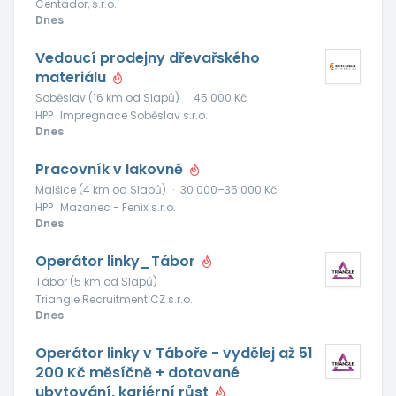
Centador, s.r.o.
Dnes
Vedoucí prodejny dřevařského
materiálu
Soběslav (16 km od Slapů)
·
45 000 Kč
HPP · Impregnace Soběslav s.r.o.
Dnes
Pracovník v lakovně
Malšice (4 km od Slapů)
·
30 000–35 000 Kč
HPP · Mazanec - Fenix s.r.o.
Dnes
Operátor linky_Tábor
Tábor (5 km od Slapů)
Triangle Recruitment CZ s.r.o.
Dnes
Operátor linky v Táboře - vydělej až 51
200 Kč měsíčně + dotované
ubytování, kariérní růst