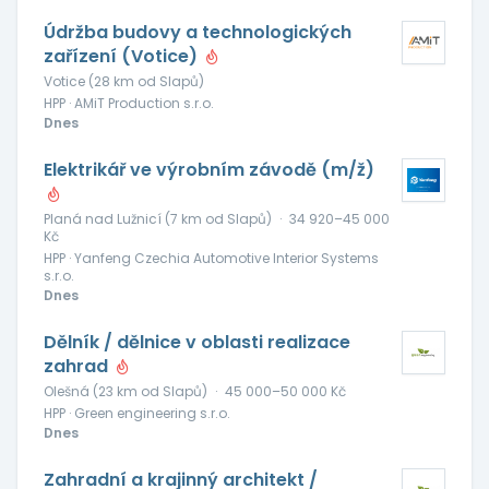
Údržba budovy a technologických
zařízení (Votice)
Votice (28 km od Slapů)
HPP · AMiT Production s.r.o.
Dnes
Elektrikář ve výrobním závodě (m/ž)
Planá nad Lužnicí (7 km od Slapů)
·
34 920–45 000
Kč
HPP · Yanfeng Czechia Automotive Interior Systems
s.r.o.
Dnes
Dělník / dělnice v oblasti realizace
zahrad
Olešná (23 km od Slapů)
·
45 000–50 000 Kč
HPP · Green engineering s.r.o.
Dnes
Zahradní a krajinný architekt /