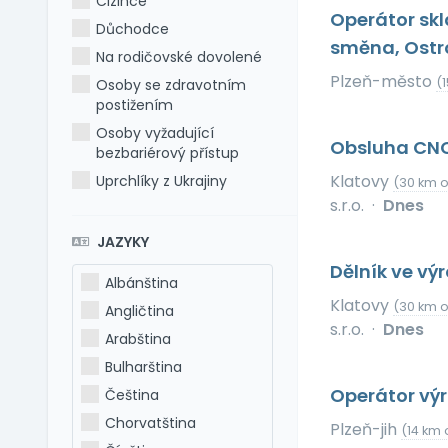
Cizince
Operátor skl
Důchodce
směna, Ostro
Na rodičovské dovolené
Plzeň-město
(
Osoby se zdravotním
postižením
Osoby vyžadující
Obsluha CNC
bezbariérový přístup
Klatovy
Uprchlíky z Ukrajiny
(30 km 
s.r.o.
·
Dnes
JAZYKY
Dělník ve vý
Albánština
Klatovy
(30 km 
Angličtina
s.r.o.
·
Dnes
Arabština
Bulharština
Operátor výr
Čeština
Chorvatština
Plzeň-jih
(14 km