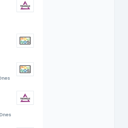
Dnes
í
Dnes