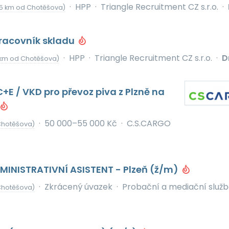
·
HPP
·
Triangle Recruitment CZ s.r.o.
·
15 km od Chotěšova)
Pracovník skladu
·
HPP
·
Triangle Recruitment CZ s.r.o.
·
D
 km od Chotěšova)
C+E / VKD pro převoz piva z Plzně na
·
50 000–55 000 Kč
·
C.S.CARGO
Chotěšova)
INISTRATIVNÍ ASISTENT - Plzeň (ž/m)
·
Zkrácený úvazek
·
Probační a mediační služ
Chotěšova)