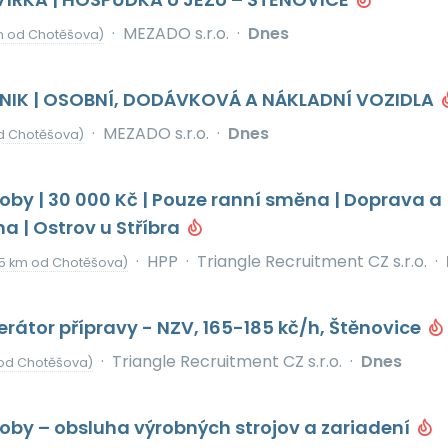
·
MEZADO s.r.o.
·
Dnes
m od Chotěšova)
IK | OSOBNÍ, DODÁVKOVÁ A NÁKLADNÍ VOZIDLA
·
MEZADO s.r.o.
·
Dnes
d Chotěšova)
oby | 30 000 Kč | Pouze ranní směna | Doprava a
 | Ostrov u Stříbra
·
HPP
·
Triangle Recruitment CZ s.r.o.
·
15 km od Chotěšova)
átor přípravy - NZV, 165-185 kč/h, Štěnovice
·
Triangle Recruitment CZ s.r.o.
·
Dnes
 od Chotěšova)
oby – obsluha výrobných strojov a zariadení