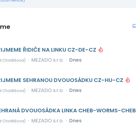
 Litoměřice)
eme
C
PŘIJMEME ŘIDIČE NA LINKU CZ-DE-CZ
·
MEZADO s.r.o.
·
Dnes
d Chotěšova)
 PŘIJMEME SEHRANOU DVOUOSÁDKU CZ-HU-CZ
·
MEZADO s.r.o.
·
Dnes
d Chotěšova)
- SEHRANÁ DVOUOSÁDKA LINKA CHEB-WORMS-CHE
·
MEZADO s.r.o.
·
Dnes
d Chotěšova)