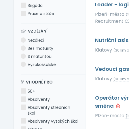
Leader - log
Brigáda
Praxe a stáže
Plzeň-město
(
Recruitment CZ 
VZDĚLÁNÍ
Nutriční asi
Nezáleží
Bez maturity
Klatovy
(30 km 
S maturitou
Vysokoškolské
Vedoucí gas
Klatovy
(30 km 
VHODNÉ PRO
50+
Operátor výr
Absolventy
směna
Absolventy středních
škol
Plzeň-město
(
Absolventy vysokých škol