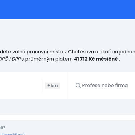
dete volná pracovní místa z Chotěšova a okolí na jednom
DPČ i DPP
s průměrným platem
41 712 Kč měsíčně
.
+
km
li?