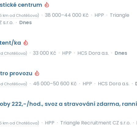
istické centrum
·
38 000–44 000 Kč
·
HPP
·
Triangle
15 km od Chotěšova)
s.r.o.
·
Dnes
stent/ka
·
33 000 Kč
·
HPP
·
HCS Dora a.s.
·
Dnes
od Chotěšova)
tro provozu
·
46 000–50 600 Kč
·
HPP
·
HCS Dora a.s.
·
od Chotěšova)
oby 222,-/hod., svoz a stravování zdarma, rann
·
HPP
·
Triangle Recruitment CZ s.r.o.
·
15 km od Chotěšova)