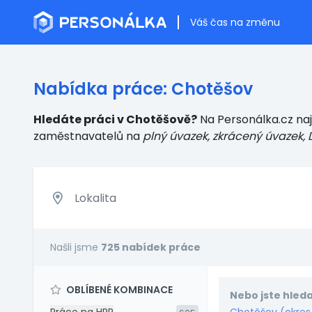
Váš čas na změnu
Nabídka práce: Chotěšov
Hledáte práci v Chotěšově?
Na Personálka.cz naj
zaměstnavatelů
na
plný úvazek, zkrácený úvazek, 
Našli jsme
725 nabídek práce
OBLÍBENÉ KOMBINACE
Nebo jste hleda