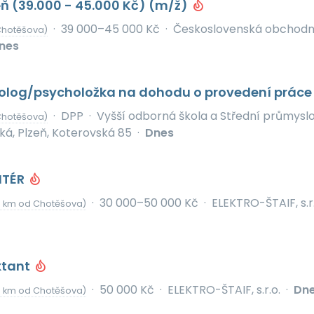
eň (39.000 - 45.000 Kč) (m/ž)
·
39 000–45 000 Kč
·
Československá obchodn
Chotěšova)
nes
holog/psycholožka na dohodu o provedení prác
·
DPP
·
Vyšší odborná škola a Střední průmysl
Chotěšova)
ká, Plzeň, Koterovská 85
·
Dnes
NTÉR
·
30 000–50 000 Kč
·
ELEKTRO-ŠTAIF, s.r.
3 km od Chotěšova)
ktant
·
50 000 Kč
·
ELEKTRO-ŠTAIF, s.r.o.
·
Dn
3 km od Chotěšova)