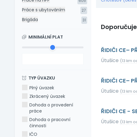
Práce na HPP
Chotěšov (okres
605
Práce s ubytováním
27
Brigáda
31
Doporučuj
MINIMÁLNÍ PLAT
ŘIDIČI CE– 
Útušice
(13 km o
TYP ÚVAZKU
ŘIDIČI CE–
Plný úvazek
Útušice
(13 km o
Zkrácený úvazek
Dohoda o provedení
ŘIDIČI CE 
práce
Dohoda o pracovní
Útušice
(13 km o
činnosti
IČO