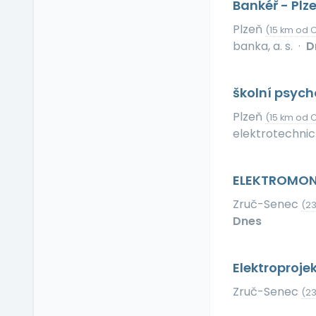
Bankéř - Plz
Relax zóna
Sick days
Plzeň
(15 km od 
banka, a. s.
·
D
Stravenkový paušál
Stravenky
Ubytování
školní psyc
V zahraničí
Plzeň
(15 km od 
Vlastní organizace
elektrotechnic
práce
Výrobky a služby se
slevou
ELEKTROMO
Vzdělávací kurzy a
Zruč-Senec
(2
školení
Dnes
Zaměstnanecké
půjčky
Závodní stravování
Elektroproje
Zvláštní prémie
Zruč-Senec
(2