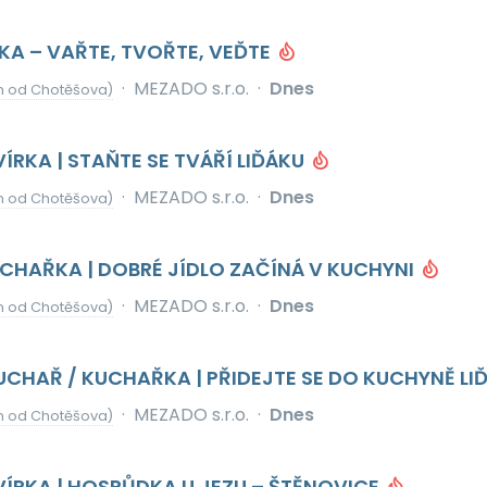
A – VAŘTE, TVOŘTE, VEĎTE
·
MEZADO s.r.o.
·
Dnes
m od Chotěšova)
VÍRKA | STAŇTE SE TVÁŘÍ LIĎÁKU
·
MEZADO s.r.o.
·
Dnes
m od Chotěšova)
CHAŘKA | DOBRÉ JÍDLO ZAČÍNÁ V KUCHYNI
·
MEZADO s.r.o.
·
Dnes
m od Chotěšova)
HAŘ / KUCHAŘKA | PŘIDEJTE SE DO KUCHYNĚ LI
·
MEZADO s.r.o.
·
Dnes
m od Chotěšova)
RVÍRKA | HOSPŮDKA U JEZU – ŠTĚNOVICE