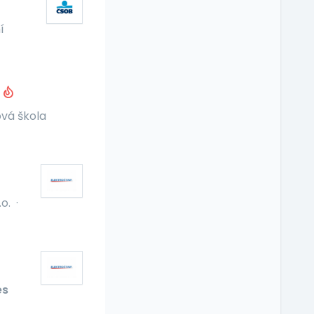
í
e
ová škola
o.
·
es