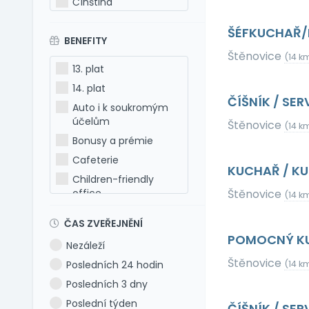
Čínština
Estonština
ŠÉFKUCHAŘ/K
BENEFITY
Francouzština
Štěnovice
(14 k
Hebrejština
13. plat
Holandština
14. plat
Italština
ČÍŠNÍK / SER
Auto i k soukromým
Japonština
účelům
Štěnovice
(14 k
Latina
Bonusy a prémie
Litevština
Cafeterie
KUCHAŘ / KU
Lotyšština
Children-friendly
office
Štěnovice
Maďarština
(14 k
Dog-friendly office
Makedonština
ČAS ZVEŘEJNĚNÍ
Dovolená 5 týdnů
Němčina
POMOCNÝ KUC
Nezáleží
Dovolená 6 týdnů
Polština
Štěnovice
Posledních 24 hodin
(14 k
Dovolená navíc
Portugalština
Posledních 3 dny
Firemní akce
Rumunština
Poslední týden
ČÍŠNÍK / SE