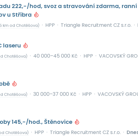
adu 222,-/hod, svoz a stravování zdarma, ranní
v u Stříbra
·
HPP
·
Triangle Recruitment CZ s.r.o.
·
15 km od Chotěšova)
 laseru
·
40 000–45 000 Kč
·
HPP
·
VACOVSKÝ GRO
od Chotěšova)
robě
·
30 000–37 000 Kč
·
HPP
·
VACOVSKÝ GRO
od Chotěšova)
oby 145,-/hod., Štěnovice
·
HPP
·
Triangle Recruitment CZ s.r.o.
·
Dne
 od Chotěšova)