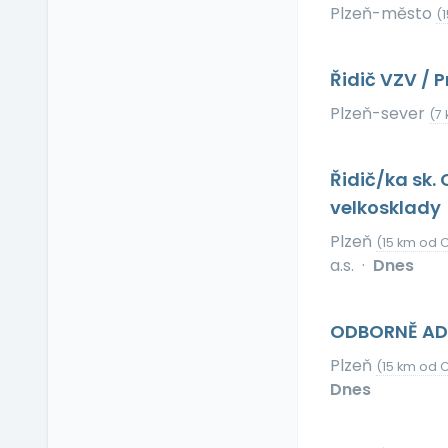
Příspěvek na dopravu
Plzeň-město
(
Příspěvek na
dovolenou
Řidič VZV / 
Příspěvek na penzijní
připojištění
Plzeň-sever
(7
Příspěvek na
soukromé životní
pojištění
Řidič/ka sk. 
Příspěvek na
velkosklady
ubytování
Plzeň
(15 km od 
Příspěvek na volný čas
a.s.
·
Dnes
Příspěvek na
vzdělávání
Profesní/osobní kouč
ODBORNĚ ADM
Provize z prodeje
Plzeň
(15 km od 
Pružná pracovní doba
Dnes
Rekreace ve firemním
zařízení