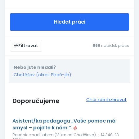
Hledat práci
Filtrovat
866
nabídek práce
Nebo jste hledali?
Chotěšov (okres Plzeň-jih)
Doporučujeme
Chci zde inzerovat
Asistent/ka pedagoga „Vaše pomoc má
smysl – pojďte k nám.“
Roudnice nad Labem (13 km od Chotěšova)
·
14 340–18