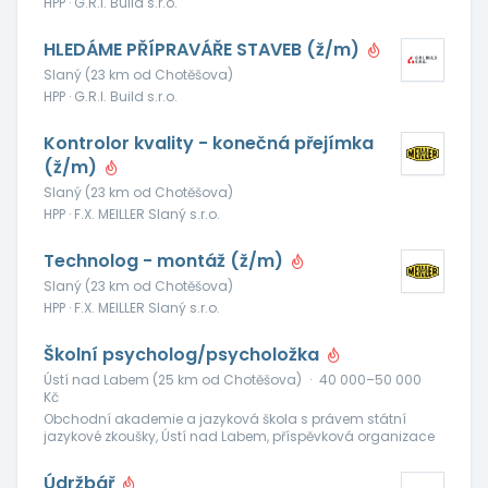
HPP · G.R.I. Build s.r.o.
HLEDÁME PŘÍPRAVÁŘE STAVEB (ž/m)
Slaný (23 km od Chotěšova)
HPP · G.R.I. Build s.r.o.
Kontrolor kvality - konečná přejímka
(ž/m)
Slaný (23 km od Chotěšova)
HPP · F.X. MEILLER Slaný s.r.o.
Technolog - montáž (ž/m)
Slaný (23 km od Chotěšova)
HPP · F.X. MEILLER Slaný s.r.o.
Školní psycholog/psycholožka
Ústí nad Labem (25 km od Chotěšova)
·
40 000–50 000
Kč
Obchodní akademie a jazyková škola s právem státní
jazykové zkoušky, Ústí nad Labem, příspěvková organizace
Údržbář