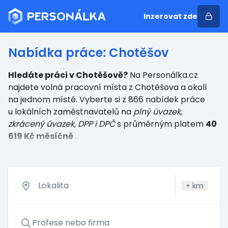
Inzerovat zde
Nabídka práce: Chotěšov
Hledáte práci v Chotěšově?
Na Personálka.cz
najdete volná pracovní místa z Chotěšova a okolí
na jednom místě. Vyberte si z 866 nabídek práce
u lokálních zaměstnavatelů
na
plný úvazek,
zkrácený úvazek, DPP i DPČ
s průměrným platem
40
619 Kč měsíčně
.
+
km