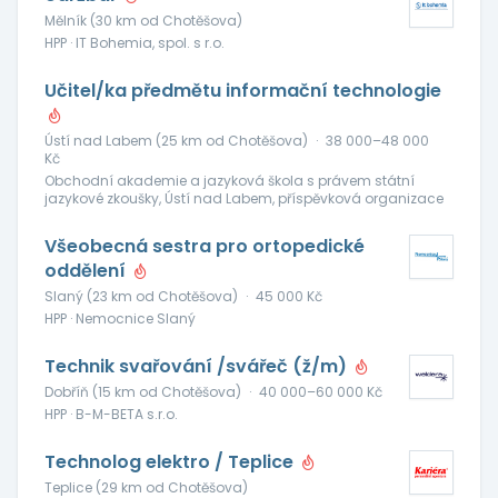
Mělník (30 km od Chotěšova)
HPP · IT Bohemia, spol. s r.o.
Učitel/ka předmětu informační technologie
Ústí nad Labem (25 km od Chotěšova)
·
38 000–48 000
Kč
Obchodní akademie a jazyková škola s právem státní
jazykové zkoušky, Ústí nad Labem, příspěvková organizace
Všeobecná sestra pro ortopedické
oddělení
Slaný (23 km od Chotěšova)
·
45 000 Kč
HPP · Nemocnice Slaný
Technik svařování /svářeč (ž/m)
Dobříň (15 km od Chotěšova)
·
40 000–60 000 Kč
HPP · B-M-BETA s.r.o.
Technolog elektro / Teplice
Teplice (29 km od Chotěšova)