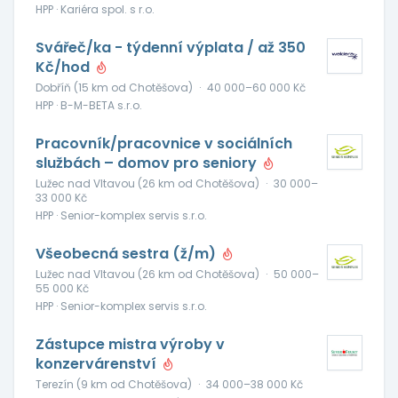
HPP · Kariéra spol. s r.o.
Svářeč/ka - týdenní výplata / až 350
Kč/hod
Dobříň (15 km od Chotěšova)
·
40 000–60 000 Kč
HPP · B-M-BETA s.r.o.
Pracovník/pracovnice v sociálních
službách – domov pro seniory
Lužec nad Vltavou (26 km od Chotěšova)
·
30 000–
33 000 Kč
HPP · Senior-komplex servis s.r.o.
Všeobecná sestra (ž/m)
Lužec nad Vltavou (26 km od Chotěšova)
·
50 000–
55 000 Kč
HPP · Senior-komplex servis s.r.o.
Zástupce mistra výroby v
konzervárenství
Terezín (9 km od Chotěšova)
·
34 000–38 000 Kč