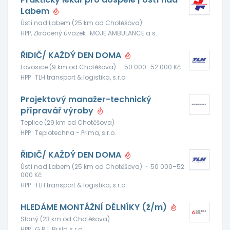
Labem
Ústí nad Labem (25 km od Chotěšova)
HPP, Zkrácený úvazek · MOJE AMBULANCE a.s.
ŘIDIČ/ KAŽDÝ DEN DOMA
Lovosice (9 km od Chotěšova)
·
50 000–52 000 Kč
HPP · TLH transport & logistika, s.r.o.
Projektový manažer-technický
přípravář výroby
Teplice (29 km od Chotěšova)
HPP · Teplotechna - Prima, s.r.o.
ŘIDIČ/ KAŽDÝ DEN DOMA
Ústí nad Labem (25 km od Chotěšova)
·
50 000–52
000 Kč
HPP · TLH transport & logistika, s.r.o.
HLEDÁME MONTÁŽNÍ DĚLNÍKY (ž/m)
Slaný (23 km od Chotěšova)
HPP · G.R.I. Build s.r.o.