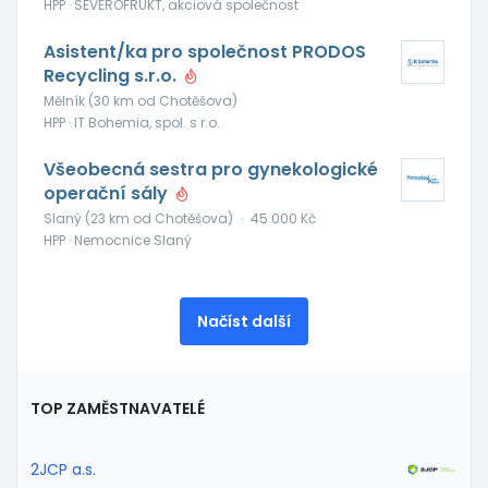
HPP · SEVEROFRUKT, akciová společnost
Asistent/ka pro společnost PRODOS
Recycling s.r.o.
Mělník (30 km od Chotěšova)
HPP · IT Bohemia, spol. s r.o.
Všeobecná sestra pro gynekologické
operační sály
Slaný (23 km od Chotěšova)
·
45 000 Kč
HPP · Nemocnice Slaný
Načíst další
TOP ZAMĚSTNAVATELÉ
2JCP a.s.