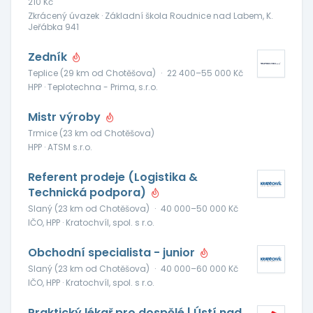
210 Kč
Zkrácený úvazek · Základní škola Roudnice nad Labem, K.
Jeřábka 941
Zedník
Teplice (29 km od Chotěšova)
·
22 400–55 000 Kč
HPP · Teplotechna - Prima, s.r.o.
Mistr výroby
Trmice (23 km od Chotěšova)
HPP · ATSM s.r.o.
Referent prodeje (Logistika &
Technická podpora)
Slaný (23 km od Chotěšova)
·
40 000–50 000 Kč
IČO, HPP · Kratochvíl, spol. s r.o.
Obchodní specialista - junior
Slaný (23 km od Chotěšova)
·
40 000–60 000 Kč
IČO, HPP · Kratochvíl, spol. s r.o.
Praktický lékař pro dospělé | Ústí nad