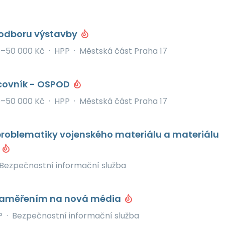
 odboru výstavby
0–50 000 Kč
·
HPP
·
Městská část Praha 17
acovník - OSPOD
0–50 000 Kč
·
HPP
·
Městská část Praha 17
problematiky vojenského materiálu a materiálu
í
Bezpečnostní informační služba
 zaměřením na nová média
P
·
Bezpečnostní informační služba