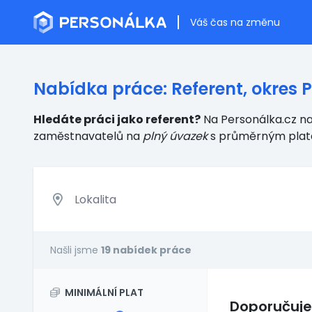
Váš čas na změnu
Nabídka práce: Referent, okres 
Hledáte práci jako referent?
Na Personálka.cz na
zaměstnavatelů
na
plný úvazek
s průměrným pla
Našli jsme
19 nabídek práce
MINIMÁLNÍ PLAT
Doporučuj