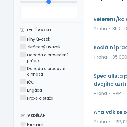
Referent/ka
Praha
·
35 00
TYP ÚVAZKU
Plný úvazek
Sociální pr
Zkrácený úvazek
Dohoda o provedení
Praha
·
35 00
práce
Dohoda o pracovní
činnosti
Specialista 
IČO
dvojího užit
Brigáda
Praha
·
HPP
·
Praxe a stáže
Analytik se
VZDĚLÁNÍ
Praha
·
HPP, S
Nezáleží