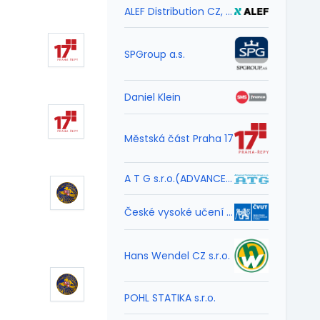
ALEF Distribution CZ, s.r.o.
SPGroup a.s.
Daniel Klein
Městská část Praha 17
A T G s.r.o.(ADVANCED TECHNOLOGY GROUP,spol.s r.o.)
České vysoké učení technické v Praze
Hans Wendel CZ s.r.o.
POHL STATIKA s.r.o.