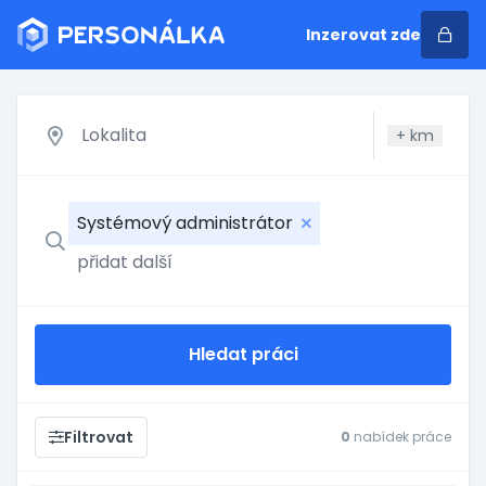
Inzerovat zde
+
km
Systémový administrátor
Hledat práci
Filtrovat
0
nabídek práce