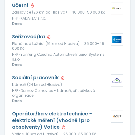
Účetní
Zdislavice (26 km od Hlasiva)
·
40 000–50 000 Kč
HPP · KADATEC s.r.o.
Dnes
Seřizovač/ka
Planá nad Lužnicí (16 km od Hlasiva)
·
35 000–45
000 Kč
HPP · Yanfeng Czechia Automotive Interior Systems
s.r.o.
Dnes
Sociální pracovník
Lidmaň (24 km od Hlasiva)
HPP · Domov Černovice - Lidmaň, příspěvková
organizace
Dnes
Operátor/ka v elektrotechnice -
elektrické měření (vhodné i pro
absolventy) Votice
Votice (18 km od Hlasiva)
·
26 000–35 000 Kč