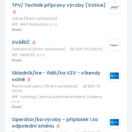
TPV/ Technik přípravy výroby (Votice)
Votice (18 km od Hlasiva)
HPP · AMiT Production s.r.o.
Dnes
SVÁŘEČ
Zdislavice (26 km od Hlasiva)
·
35 000–50 000 Kč
HPP · KADATEC s.r.o.
Dnes
Skladník/ice - řidič/ka VZV - víkendy
volné
Planá nad Lužnicí (16 km od Hlasiva)
·
28 830–31
120 Kč
HPP · Yanfeng Czechia Automotive Interior Systems
s.r.o.
Dnes
Operátor/ka výroby - příplatek i za
odpolední směnu