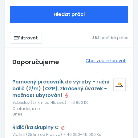
Hledat práci
Filtrovat
382
nabídek práce
Doporučujeme
Chci zde inzerovat
Pomocný pracovník do výroby - ruční
balič (ž/m) (OZP), zkrácený úvazek -
možnost ubytování
Soběslav (27 km od Hlasiva)
·
16 800 Kč
Centador, s.r.o.
Dnes
Řidič/ka skupiny C
Vlašim (25 km od Hlasiva)
·
40 000–45 000 Kč