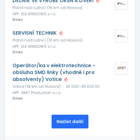
DĚLNÍK VE VÝROBĚ OKEN A DVEŘÍ
Planá nad Lužnicí (16 km od Hlasiva)
HPP · ELK WINDOWS s.r.o.
Dnes
SERVISNÍ TECHNIK
Planá nad Lužnicí (16 km od Hlasiva)
HPP · ELK WINDOWS s.r.o.
Dnes
Operátor/ka v elektrotechnice -
obsluha SMD linky (vhodné i pro
absolventy) Votice
Votice (18 km od Hlasiva)
·
26 000–35 000 Kč
HPP · AMiT Production s.r.o.
Dnes
Načíst další