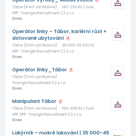
Tábor (6 km od Hlasiva)
·
140–230 Kč / hod.
HPP · Triangle Recruitment CZ s.r.o.
Dnes
Operátor linky – Tábor, kariérní růst +
dotované ubytování
Tábor (11 km od Hlasiva)
·
28 000–33 000 Kč
HPP · Triangle Recruitment CZ s.r.o.
Dnes
Operátor linky_Tábor
Tábor (11 km od Hlasiva)
Triangle Recruitment CZ s.r.o.
Dnes
Manipulant Tábor
Tábor (11 km od Hlasiva)
·
190–209 Kč / hod.
HPP, DPP · Triangle Recruitment CZ s.r.o.
Dnes
Lakýrník – mokré lakování | 35 000–45