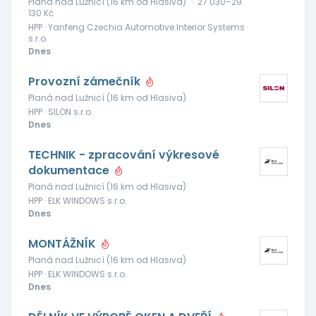
Planá nad Lužnicí (16 km od Hlasiva)
·
27 030–29
130 Kč
HPP · Yanfeng Czechia Automotive Interior Systems
s.r.o.
Dnes
Provozní zámečník
Planá nad Lužnicí (16 km od Hlasiva)
HPP · SILON s.r.o.
Dnes
TECHNIK - zpracování výkresové
dokumentace
Planá nad Lužnicí (16 km od Hlasiva)
HPP · ELK WINDOWS s.r.o.
Dnes
MONTÁŽNÍK
Planá nad Lužnicí (16 km od Hlasiva)
HPP · ELK WINDOWS s.r.o.
Dnes