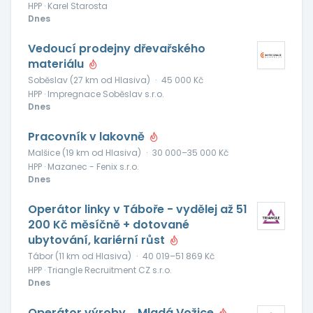
HPP · Karel Starosta
Dnes
Vedoucí prodejny dřevařského
materiálu
Soběslav (27 km od Hlasiva)
·
45 000 Kč
HPP · Impregnace Soběslav s.r.o.
Dnes
Pracovník v lakovně
Malšice (19 km od Hlasiva)
·
30 000–35 000 Kč
HPP · Mazanec - Fenix s.r.o.
Dnes
Operátor linky v Táboře - vydělej až 51
200 Kč měsíčně + dotované
ubytování, kariérní růst
Tábor (11 km od Hlasiva)
·
40 019–51 869 Kč
HPP · Triangle Recruitment CZ s.r.o.
Dnes
Operátor výroby_ Mladá Vožice