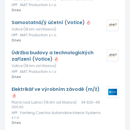
HPP · AMiT Production s.r.o.
Dnes
Samostatná/ý účetní (Votice)
Votice (18 km od Hlasiva)
HPP · AMiT Production s.r.o.
Dnes
Údržba budovy a technologických
zařízení (Votice)
Votice (18 km od Hlasiva)
HPP · AMiT Production s.r.o.
Dnes
Elektrikář ve výrobním závodě (m/ž)
Planá nad Lužnicí (16 km od Hlasiva)
·
34 920–45
000 Kč
HPP · Yanfeng Czechia Automotive Interior Systems
s.r.o.
Dnes