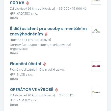
000 Kč
Zdislavice (26 km od Hlasiva)
·
35 000–45 000 Kč
HPP · KADATEC s.r.o.
Dnes
Řidič/asistent pro osoby s mentálním
znevýhodněním
Lidmaň (24 km od Hlasiva)
Domov Černovice - Lidmaň, příspěvková
organizace
Dnes
Finanční účetní
Planá nad Lužnicí (16 km od Hlasiva)
HPP · SILON s.r.o.
Dnes
OPERÁTOR VE VÝROBĚ
Zdislavice (26 km od Hlasiva)
·
35 000 Kč
HPP · KADATEC s.r.o.
Dnes