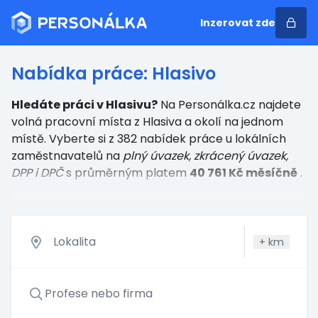
Inzerovat zde
Nabídka práce: Hlasivo
Hledáte práci v Hlasivu?
Na Personálka.cz najdete
volná pracovní místa z Hlasiva a okolí na jednom
místě. Vyberte si z 382 nabídek práce u lokálních
zaměstnavatelů
na
plný úvazek, zkrácený úvazek,
DPP i DPČ
s průměrným platem
40 761 Kč měsíčně
.
+
km