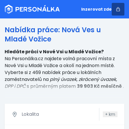
Inzerovat zde
Nabídka práce: Nová Ves u
Mladé Vožice
Hledáte práci v Nové Vsi u Mladé Vožice?
Na Personálka.cz najdete volná pracovní místa z
Nové Vsi u Mladé Vožice a okolí na jednom místě.
Vyberte si z 469 nabídek práce u lokálních
zaměstnavatelů
na
plný úvazek, zkrácený úvazek,
DPP i DPČ
s průměrným platem
39 903 Kč měsíčně
.
+
km