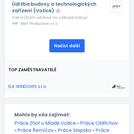
Údržba budovy a technologických
zařízení (Votice)
Votice (13 km od Nové Vsi u Mladé Vožice)
HPP · AMiT Production s.r.o.
Načíst další
TOP ZAMĚSTNAVATELÉ
ELK WINDOWS s.r.o.
Mohlo by vás zajímat:
Práce Zhoř u Mladé Vožice
•
Práce Oldřichov
•
Práce Řemíčov
•
Práce Slapsko
•
Práce