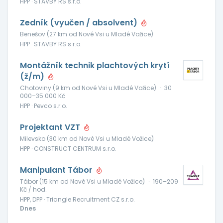
HPP · STAVBY RS s.r.o.
Zedník (vyučen / absolvent)
Benešov (27 km od Nové Vsi u Mladé Vožice)
HPP · STAVBY RS s.r.o.
Montážník technik plachtových krytí
(ž/m)
Chotoviny (9 km od Nové Vsi u Mladé Vožice)
·
30
000–35 000 Kč
HPP · Pevco s.r.o.
Projektant VZT
Milevsko (30 km od Nové Vsi u Mladé Vožice)
HPP · CONSTRUCT CENTRUM s.r.o.
Manipulant Tábor
Tábor (15 km od Nové Vsi u Mladé Vožice)
·
190–209
Kč / hod.
HPP, DPP · Triangle Recruitment CZ s.r.o.
Dnes