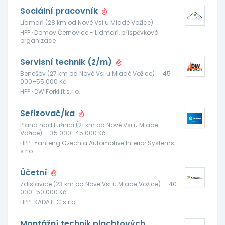
Sociální pracovník
Lidmaň (28 km od Nové Vsi u Mladé Vožice)
HPP · Domov Černovice - Lidmaň, příspěvková
organizace
Servisní technik (ž/m)
Benešov (27 km od Nové Vsi u Mladé Vožice)
·
45
000–55 000 Kč
HPP · DW Forklift s.r.o.
Seřizovač/ka
Planá nad Lužnicí (21 km od Nové Vsi u Mladé
Vožice)
·
35 000–45 000 Kč
HPP · Yanfeng Czechia Automotive Interior Systems
s.r.o.
Účetní
Zdislavice (23 km od Nové Vsi u Mladé Vožice)
·
40
000–50 000 Kč
HPP · KADATEC s.r.o.
Montážní technik plachtových